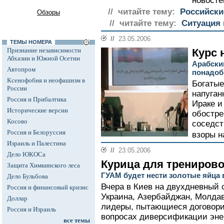
новосте
// читайте тему:
Российски
Обзоры
// читайте тему:
Ситуация 
//
23.05.2006
ТЕМЫ НОМЕРА
Признание независимости
Курс 
Абхазии и Южной Осетии
Арабски
Автопром
понадоб
Ксенофобия и неофашизм в
Богатые
России
напуган
Россия и Прибалтика
Ираке и
Исторические версии
обостре
Косово
соседст
Россия и Белоруссия
взоры н
Израиль и Палестина
//
23.05.2006
Дело ЮКОСа
Курица для тренирово
Защита Химкинского леса
ГУАМ будет нести золотые яйца
Дело Бульбова
Вчера в Киев на двухдневный 
Россия и финансовый кризис
Украина, Азербайджан, Молдав
Доллар
лидеры, пытающиеся договори
Россия и Израиль
вопросах диверсификации эне
все темы