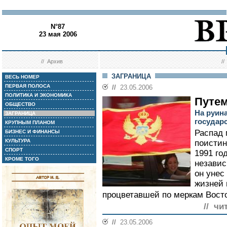
N°87
23 мая 2006
//
Архив
/
ЗАГРАНИЦА
ВЕСЬ НОМЕР
ПЕРВАЯ ПОЛОСА
//
23.05.2006
ПОЛИТИКА И ЭКОНОМИКА
Путем
ОБЩЕСТВО
На руин
ЗАГРАНИЦА
государ
КРУПНЫМ ПЛАНОМ
Распад 
БИЗНЕС И ФИНАНСЫ
КУЛЬТУРА
поистин
СПОРТ
1991 го
КРОМЕ ТОГО
независ
он унес
жизней 
процветавшей по меркам Вост
// чи
//
23.05.2006