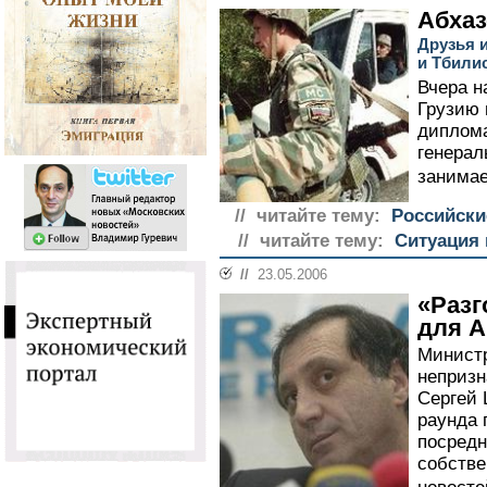
Абхаз
Друзья 
и Тбили
Вчера н
Грузию 
диплома
генерал
занимае
// читайте тему:
Российски
// читайте тему:
Ситуация 
//
23.05.2006
«Разг
для 
Министр
непризн
Сергей 
раунда 
посредн
собстве