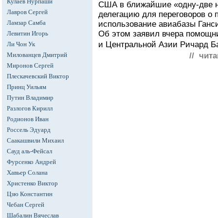
Кулаев Нурпаши
США в ближайшие «одну-две н
Лавров Сергей
делегацию для переговоров о
Ламзар Самба
использование авиабазы Ганси
Об этом заявил вчера помощн
Левитин Игорь
и Центральной Азии Ричард Ба
Ли Чон Ук
Милованцев Дмитрий
// чита
Миронов Сергей
Плескачевский Виктор
Принц Уильям
Путин Владимир
Разлогов Кирилл
Родионов Иван
Россель Эдуард
Саакашвили Михаил
Сауд аль-Фейсал
Фурсенко Андрей
Хавьер Солана
Христенко Виктор
Цзю Константин
Чебан Сергей
Шабалин Вячеслав