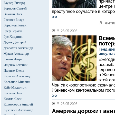
причаст
Баучер Ричард
центре 
Борисов Сергей
преступное соучастие в которой 
Вьюгин Олег
>>
Гассиев Знаур
// чита
Горюнов Роман
Греф Герман
//
23.05.2006
Гус Хиддинк
Всеми
Дедов Дмитрий
потер
Дзасохов Александр
Гендире
инсульт
Жуков Александр
Ежегодн
Зюзин Игорь
ассамбл
Ищенко Евгений
здравоо
Ищенко Елена
в Женев
Карасев Александр
этой ор
Касьянов Михаил
Чон Ук скоропостижно скончалс
Кейт Миддлтон
Женевском кантональном госпи
Кесаева Элла
>>
Киммо Саси
//
23.05.2006
Колмогоров Андрей
Америка дорожит ави
Кузовкин Александр