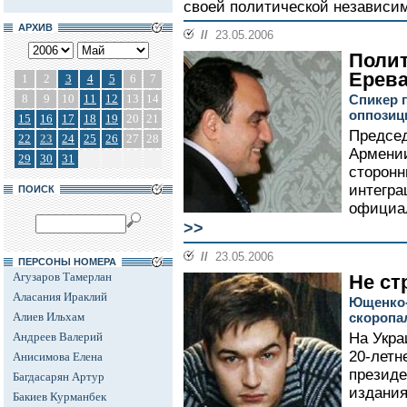
своей политической независим
АРХИВ
//
23.05.2006
Полит
Ерев
1
2
3
4
5
6
7
8
9
10
11
12
13
14
Спикер 
оппози
15
16
17
18
19
20
21
Председ
22
23
24
25
26
27
28
Армении
29
30
31
сторонн
интегра
ПОИСК
официал
>>
//
23.05.2006
ПЕРСОНЫ НОМЕРА
Агузаров Тамерлан
Не ст
Аласания Ираклий
Ющенко-
Алиев Ильхам
скоропа
Андреев Валерий
На Укра
20-летн
Анисимова Елена
президе
Багдасарян Артур
издания
Бакиев Курманбек