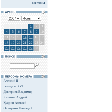
все темы
АРХИВ
1
2
3
4
5
6
7
8
9
10
11
12
13
14
15
16
17
18
19
20
21
22
23
24
25
26
27
28
29
30
ПОИСК
ПЕРСОНЫ НОМЕРА
Алексий II
Бенедикт XVI
Дмитриев Владимир
Казьмин Андрей
Кудрин Алексей
Онищенко Геннадий