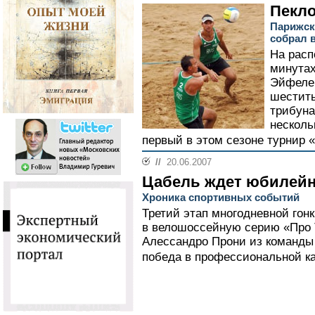
Пекл
Парижск
собрал 
На расп
минутах
Эйфелев
шестит
трибуна
несколь
первый в этом сезоне турнир 
//
20.06.2007
Цабель ждет юбилей
Хроника спортивных событий
Третий этап многодневной гон
в велошоссейную серию «Про 
Алессандро Прони из команды 
победа в профессиональной ка