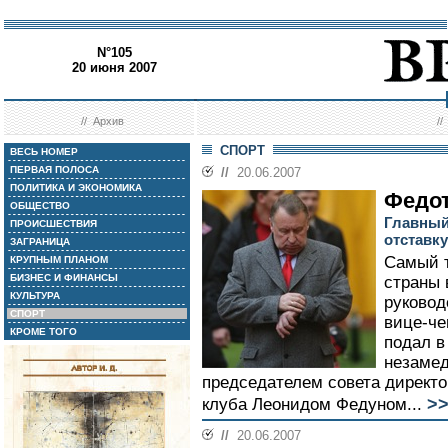
N°105
20 июня 2007
//
Архив
/
СПОРТ
ВЕСЬ НОМЕР
ПЕРВАЯ ПОЛОСА
//
20.06.2007
ПОЛИТИКА И ЭКОНОМИКА
Федот
ОБЩЕСТВО
Главный
ПРОИСШЕСТВИЯ
отставку
ЗАГРАНИЦА
Самый 
КРУПНЫМ ПЛАНОМ
БИЗНЕС И ФИНАНСЫ
страны 
КУЛЬТУРА
руковод
СПОРТ
вице-ч
КРОМЕ ТОГО
подал в
незамед
председателем совета директ
>
клуба Леонидом Федуном...
//
20.06.2007