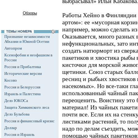
выбрасывал» Ильи Кабакова
Обзоры
Работы Хейно в Финляндии 
артом»: ее «мусорная корзин
например, можно сделать из
ТЕМЫ НОМЕРА
Оказывается, много разных 
Признание независимости
Абхазии и Южной Осетии
нефункциональных, зато ин
Автопром
создать натюрморт из свер
Ксенофобия и неофашизм в
пакетиков и хвостика рыбы 
России
кисточки для морской живо
Россия и Прибалтика
щетинки. Союз старых балл
Исторические версии
ресниц и рыбьих хвостиков
Косово
насекомых». Но все-таки гла
Россия и Белоруссия
использованный чайный паке
Израиль и Палестина
переоценить. Воистину это
Дело ЮКОСа
материал! Из чайных пакети
Защита Химкинского леса
почти все. Если их на стенк
Дело Бульбова
листиками растений, то пол
Россия и финансовый кризис
надо по делам съездить, мож
Доллар
Россия и Израиль
помощью чайных пакетиков: