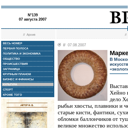
N°139
07 августа 2007
//
Архив
/
ВЕСЬ НОМЕР
//
07.08.2007
ПЕРВАЯ ПОЛОСА
Марк
ПОЛИТИКА И ЭКОНОМИКА
В Моско
ОБЩЕСТВО
искусст
ПРОИСШЕСТВИЯ
«эколог
ЗАГРАНИЦА
КРУПНЫМ ПЛАНОМ
БИЗНЕС И ФИНАНСЫ
КУЛЬТУРА
Выстав
СПОРТ
Хейно 
КРОМЕ ТОГО
дело Х
рыбьи хвосты, плавники и ч
старые кисти, фантики, сух
обломки баллончиков от ту
великое множество использ