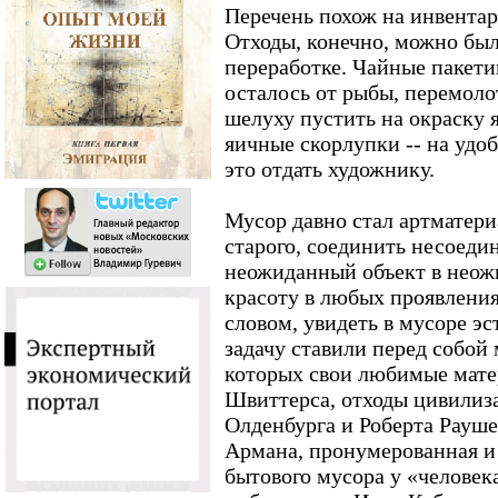
Перечень похож на инвента
Отходы, конечно, можно был
переработке. Чайные пакетик
осталось от рыбы, перемоло
шелуху пустить на окраску 
яичные скорлупки -- на удо
это отдать художнику.
Мусор давно стал артматери
старого, соединить несоеди
неожиданный объект в неож
красоту в любых проявления
словом, увидеть в мусоре эс
задачу ставили перед собой 
которых свои любимые матер
Швиттерса, отходы цивилиз
Олденбурга и Роберта Рауш
Армана, пронумерованная и
бытового мусора у «человека