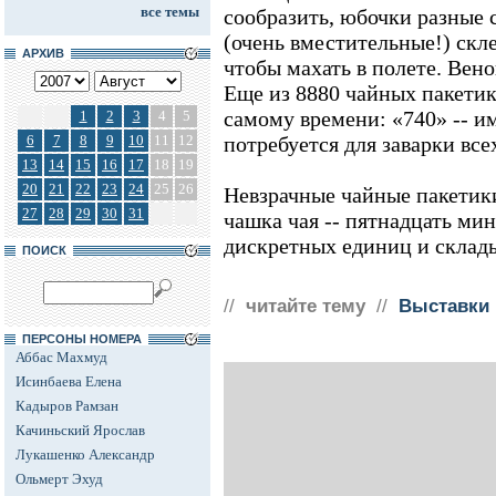
все темы
сообразить, юбочки разные 
(очень вместительные!) скл
АРХИВ
чтобы махать в полете. Вено
Еще из 8880 чайных пакети
самому времени: «740» -- и
1
2
3
4
5
6
7
8
9
10
11
12
потребуется для заварки все
13
14
15
16
17
18
19
20
21
22
23
24
25
26
Невзрачные чайные пакетики
27
28
29
30
31
чашка чая -- пятнадцать ми
дискретных единиц и склад
ПОИСК
//
читайте тему
//
Выставки
ПЕРСОНЫ НОМЕРА
Аббас Махмуд
Исинбаева Елена
Кадыров Рамзан
Качиньский Ярослав
Лукашенко Александр
Ольмерт Эхуд