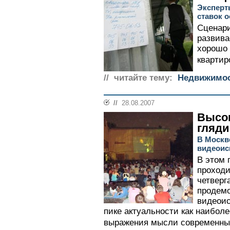
Эксперт
ставок 
Сценари
развива
хорошо 
квартир
// читайте тему:
Недвижимо
//
28.08.2007
Высок
гляд
В Москв
видеоис
В этом 
проходи
четверг
продемо
видеоис
пике актуальности как наибол
выражения мысли современных