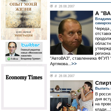
//
28.08.2007
А "ВА
Владими
самарск
Череда 
отставо
продолж
областн
утвержд
региона
"АвтоВАЗ", ставленника ФГУП
>>
Артякова...
//
28.08.2007
Спирт
Выпить 
В росси
дня вст
на пров
клади...