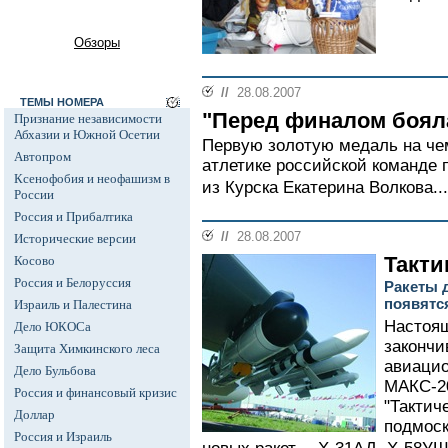
Обзоры
//
28.08.2007
ТЕМЫ НОМЕРА
"Перед финалом боял
Признание независимости
Абхазии и Южной Осетии
Первую золотую медаль на че
Автопром
атлетике российской команде 
Ксенофобия и неофашизм в
из Курска Екатерина Волкова...
России
Россия и Прибалтика
//
28.08.2007
Исторические версии
Такти
Косово
Россия и Белоруссия
Ракеты 
появятс
Израиль и Палестина
Настоящ
Дело ЮКОСа
закончи
Защита Химкинского леса
авиацио
Дело Бульбова
МАКС-20
Россия и финансовый кризис
"Тактич
Доллар
подмоск
Россия и Израиль