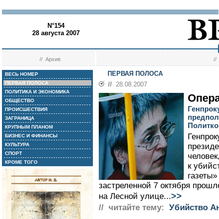
N°154
28 августа 2007
//
Архив
/
ПЕРВАЯ ПОЛОСА
ВЕСЬ НОМЕР
ПЕРВАЯ ПОЛОСА
//
28.08.2007
ПОЛИТИКА И ЭКОНОМИКА
Опера
ОБЩЕСТВО
Генпрок
ПРОИСШЕСТВИЯ
предпол
ЗАГРАНИЦА
Политко
КРУПНЫМ ПЛАНОМ
Генпрок
БИЗНЕС И ФИНАНСЫ
КУЛЬТУРА
президе
СПОРТ
человек
КРОМЕ ТОГО
к убийс
газеты»
застреленной 7 октября прошло
>>
на Лесной улице...
// читайте тему:
Убийство А