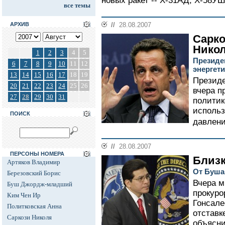
новых ракет -- Х-31АД, Х-58У
все темы
АРХИВ
//
28.08.2007
Сарко
Нико
1
2
3
4
5
Президе
6
7
8
9
10
11
12
энергет
13
14
15
16
17
18
19
Президе
20
21
22
23
24
25
26
вчера п
27
28
29
30
31
политик
использ
ПОИСК
давлени
//
28.08.2007
ПЕРСОНЫ НОМЕРА
Близк
Артяков Владимир
От Буша
Березовский Борис
Вчера м
Буш Джордж-младший
прокуро
Ким Чен Ир
Гонсале
Политковская Анна
отставк
Саркози Николя
объясни