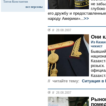
Титов Константин
не забы
все персоны
глубоко
его дружбу и предоставленны
>>
народу Америки»...
//
28.08.2007
Они к
Из Каза
чекист
Бывший 
национа
Казахст
розыск.
официа
Казахст
// читайте тему:
Ситуация в 
//
28.08.2007
Рынок
поме