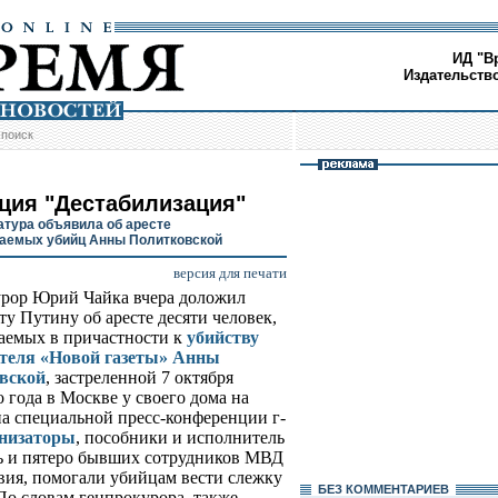
ИД "В
Издательств
/
поиск
ция "Дестабилизация"
атура объявила об аресте
аемых убийц Анны Политковской
версия для печати
рор Юрий Чайка вчера доложил
ту Путину об аресте десяти человек,
аемых в причастности к
убийству
ателя «Новой газеты» Анны
вской
, застреленной 7 октября
 года в Москве у своего дома на
на специальной пресс-конференции г-
анизаторы
, пособники и исполнитель
сь и пятеро бывших сотрудников МВД
вия, помогали убийцам вести слежку
БЕЗ КОМMЕНТАРИЕВ
По словам генпрокурора, также