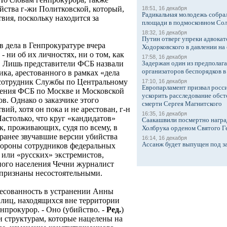
ийства г-жи Политковской, который,
18:51, 16 декабря
Радикальная молодежь собрал
твия, поскольку находится за
площади в подмосковном Со
18:32, 16 декабря
Путин отверг упреки адвокат
 дела в Генпрокуратуре вчера
Ходорковского в давлении на 
- ни об их личностях, ни о том, как
17:58, 16 декабря
Задержан один из предполаг
о. Лишь представители ФСБ назвали
организаторов беспорядков 
ика, арестованного в рамках «дела
 сотрудник Службы по Центральному
17:10, 16 декабря
Европарламент призвал росси
ения ФСБ по Москве и Московской
ускорить расследование обст
в. Однако о заказчике этого
смерти Сергея Магнитского
вий, хотя он пока и не арестован, г-н
16:35, 16 декабря
Настолько, что круг «кандидатов»
Саакашвили посмертно награ
ек, проживающих, судя по всему, в
Холбрука орденом Святого Г
 ранее звучавшие версии убийства
16:14, 16 декабря
Ассанж будет выпущен под з
тороны сотрудников федеральных
 или «русских» экстремистов,
ного населения Чечни журналист
и признаны несостоятельными.
ресованность в устранении Анны
 лиц, находящихся вне территории
енпрокурор. - Оно (убийство. -
Ред.
)
и структурам, которые нацелены на