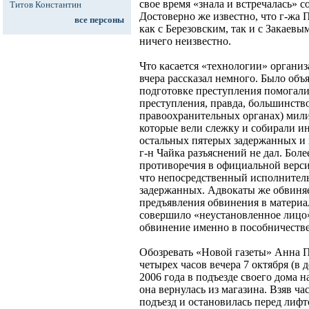
свое время «знала и встречалась» 
Титов Константин
Достоверно же известно, что г-жа 
все персоны
как с Березовским, так и с Закаевы
ничего неизвестно.
Что касается «технологии» организ
вчера рассказал немного. Было объ
подготовке преступления помогали
преступления, правда, большинство
правоохранительных органах) мил
которые вели слежку и собирали и
остальных пятерых задержанных и 
г-н Чайка разъяснений не дал. Боле
противоречия в официальной верси
что непосредственный исполнитель
задержанных. Адвокаты же обвиня
предъявления обвинения в материал
совершило «неустановленное лицо»
обвинение именно в пособничестве
Обозревать «Новой газеты» Анна П
четырех часов вечера 7 октября (в
2006 года в подъезде своего дома н
она вернулась из магазина. Взяв ча
подъезд и остановилась перед лифт