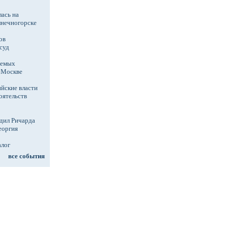
ась на
лнечногорске
ов
суд
аемых
в Москве
йские власти
оятельств
дил Ричарда
еоргия
алог
все события