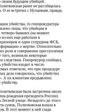
со своим будущим убийцей.
Политковская ранее не раз общалась
м. О ее встречах с Нухаевым, правда,
ации убийства, то генпрокуратура
явлено лишь, что убийцам в
 четверо бывших (на момент
 из них еще работали в
иционеров и один сотрудник ФСБ,
нформацию о жертве. Относительно
их роли в совершении преступления
е того, возникли некоторые
и следствия. Генпрокурор сообщил,
 убийства входит в число
емых отметили, что при процедуре
ах дела говорилось, что убийство
. А их клиентам предъявлено
 убийству.
олитковская была застрелена около
 день рождения президента России)
а Лесной улице. Незадолго до этого
сть сумок, Политковская вошла в
ом. В этот момент к ней сзади