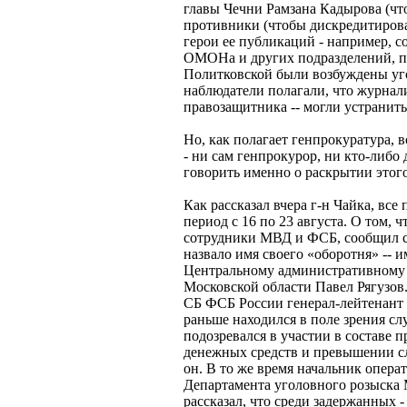
главы Чечни Рамзана Кадырова (что
противники (чтобы дискредитирова
герои ее публикаций - например, 
ОМОНа и других подразделений, пр
Политковской были возбуждены уго
наблюдатели полагали, что журнали
правозащитника -- могли устранит
Но, как полагает генпрокуратура, в
- ни сам генпрокурор, ни кто-либо
говорить именно о раскрытии этог
Как рассказал вчера г-н Чайка, вс
период с 16 по 23 августа. О том, 
сотрудники МВД и ФСБ, сообщил с
назвало имя своего «оборотня» -- 
Центральному административному
Московской области Павел Рягузов
СБ ФСБ России генерал-лейтенант 
раньше находился в поле зрения с
подозревался в участии в составе 
денежных средств и превышении с
он. В то же время начальник опер
Департамента уголовного розыска
рассказал, что среди задержанных