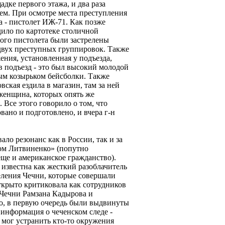
дке первого этажа, и два раза
ем. При осмотре места преступления
а - пистолет ИЖ-71. Как позже
дило по картотеке столичной
того пистолета были застрелены
 двух преступных группировок. Также
ния, установленная у подъезда,
в подъезд - это был высокий молодой
ым козырьком бейсболки. Также
вская ездила в магазин, там за ней
 женщина, которых опять же
Все этого говорило о том, что
ано и подготовлено, и вчера г-н
о резонанс как в России, так и за
ом Литвиненко» (попутно
ще и американское гражданство).
известна как жесткий разоблачитель
ления Чечни, которые совершали
ткрыто критиковала как сотрудников
 Чечни Рамзана Кадырова и
о, в первую очередь были выдвинуты
 информация о чеченском следе -
 мог устранить кто-то окружения