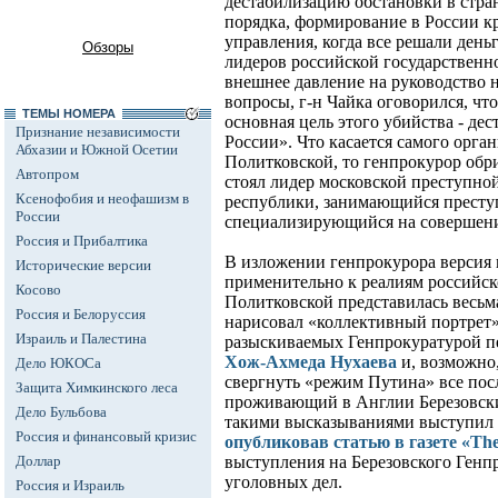
дестабилизацию обстановки в стра
порядка, формирование в России кр
управления, когда все решали день
Обзоры
лидеров российской государственно
внешнее давление на руководство 
вопросы, г-н Чайка оговорился, чт
ТЕМЫ НОМЕРА
основная цель этого убийства - де
Признание независимости
России». Что касается самого орга
Абхазии и Южной Осетии
Политковской, то генпрокурор обрис
Автопром
стоял лидер московской преступно
Ксенофобия и неофашизм в
республики, занимающийся престу
России
специализирующийся на совершени
Россия и Прибалтика
В изложении генпрокурора версия п
Исторические версии
применительно к реалиям российск
Косово
Политковской представилась весьма
Россия и Белоруссия
нарисовал «коллективный портрет»
Израиль и Палестина
разыскиваемых Генпрокуратурой п
Хож-Ахмеда Нухаева
и, возможно
Дело ЮКОСа
свергнуть «режим Путина» все пос
Защита Химкинского леса
проживающий в Англии Березовский
Дело Бульбова
такими высказываниями выступил
Россия и финансовый кризис
опубликовав статью в газете «Th
Доллар
выступления на Березовского Генпр
уголовных дел.
Россия и Израиль