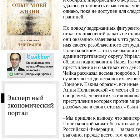
удалось установить и заказчика уб
однако, пока не доступен для следс
границей.
По поводу задержанных фигурантов
никаких пояснений давать не стали 
они оказались замешаны в это дел
имя своего разоблаченного сотрудн
Политковской» -- это уже бывший
административному округу Управл
области подполковник Павел Рягузо
преступления и о мотивах его дейст
Чайка рассказал весьма подробно. 
сузился всего до нескольких челов
Лондоне. Таким образом, все иные
Анны Политковской - о мести ей с
спецслужб, чеченских «силовиков»
преступления которых против мир
разоблачала в своих статьях - был
«Мы пришли к выводу, что заинте
Политковской может быть только у
Российской Федерации, -- заявил г
выгодно, прежде всего, тем людям 