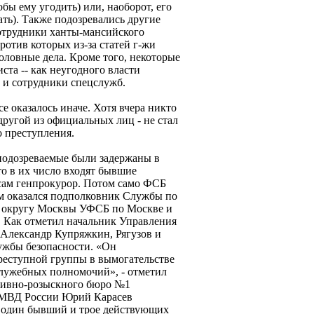
бы ему угодить) или, наоборот, его
ть). Также подозревались другие
сотрудники ханты-мансийского
отив которых из-за статей г-жи
ловные дела. Кроме того, некоторые
ста -- как неугодного власти
ь и сотрудники спецслужб.
се оказалось иначе. Хотя вчера никто
 другой из официальных лиц - не стал
о преступления.
е подозреваемые были задержаны в
что в их число входят бывшие
ам генпрокурор. Потом само ФСБ
им оказался подполковник Службы по
 округу Москвы УФСБ по Москве и
. Как отметил начальник Управления
Александр Купряжкин, Рягузов и
лужбы безопасности. «Он
преступной группы в вымогательстве
лужебных полномочий», - отметил
ативно-розыскного бюро №1
 МВД России Юрий Карасев
 - один бывший и трое действующих