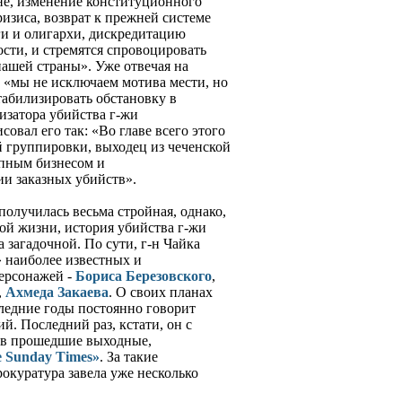
не, изменение конституционного
изиса, возврат к прежней системе
ги и олигархи, дискредитацию
сти, и стремятся спровоцировать
нашей страны». Уже отвечая на
о «мы не исключаем мотива мести, но
стабилизировать обстановку в
низатора убийства г-жи
овал его так: «Во главе всего этого
й группировки, выходец из чеченской
пным бизнесом и
и заказных убийств».
олучилась весьма стройная, однако,
ой жизни, история убийства г-жи
 загадочной. По сути, г-н Чайка
 наиболее известных и
ерсонажей -
Бориса Березовского
,
,
Ахмеда Закаева
. О своих планах
ледние годы постоянно говорит
. Последний раз, кстати, он с
 в прошедшие выходные,
e Sunday Times»
. За такие
окуратура завела уже несколько