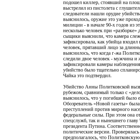
подошел киллер, стоявший на площа
выстрелил из пистолета с глушител
следователи нашли орудие убийств
выяснилось, оружие это уже прохо
милиции - в начале 90-х годов из э
несколько человек при «разборке»
сыщики выяснили, что камера слеже
зафиксировала, как убийца входил 
человек, прятавший лицо за длинн
выяснилось, что когда г-жа Политко
следили двое человек - мужчина и
зафиксировали камеры наблюдения. 
убийство было тщательно спланиров
Чайка это подтвердил.
Убийство Анны Политковской вызвал
рубежом, сравнимый только с «дел
выяснилось, что у погибшей было е
Обозреватель «Новой газеты» была 
преступлений против мирного насе
федеральные силы. При этом она о
спецслужб, так и нынешнего главу
президента Путина. Соответственн
политические версии. Проверялась
предполагалось, что Политковскую