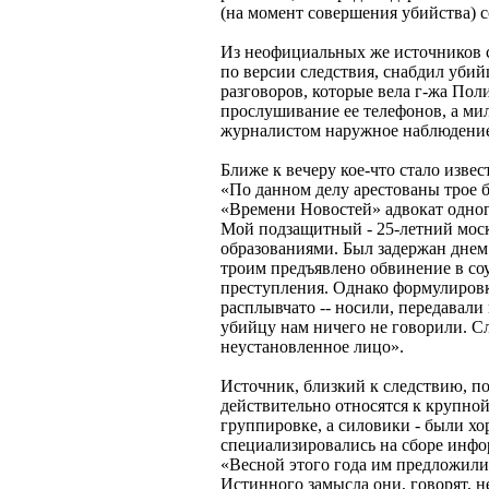
(на момент совершения убийства) 
Из неофициальных же источников с
по версии следствия, снабдил уби
разговоров, которые вела г-жа Пол
прослушивание ее телефонов, а ми
журналистом наружное наблюдени
Ближе к вечеру кое-что стало извес
«По данном делу арестованы трое б
«Времени Новостей» адвокат одног
Мой подзащитный - 25-летний мос
образованиями. Был задержан днем 
троим предъявлено обвинение в со
преступления. Однако формулировк
расплывчато -- носили, передавали
убийцу нам ничего не говорили. Сл
неустановленное лицо».
Источник, близкий к следствию, п
действительно относятся к крупно
группировке, а силовики - были х
специализировались на сборе инфо
«Весной этого года им предложили
Истинного замысла они, говорят, н