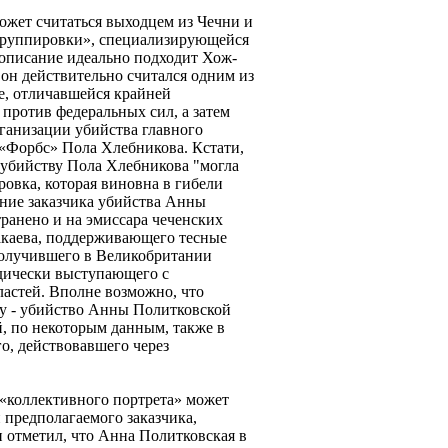
ожет считаться выходцем из Чечни и
группировки», специализирующейся
 описание идеально подходит Хож-
 он действительно считался одним из
е, отличавшейся крайней
 против федеральных сил, а затем
ганизации убийства главного
 «Форбс» Пола Хлебникова. Кстати,
к убийству Пола Хлебникова "могла
ровка, которая виновна в гибели
ние заказчика убийства Анны
ранено и на эмиссара чеченских
акаева, поддерживающего тесные
получившего в Великобритании
дически выступающего с
ластей. Вполне возможно, что
ку - убийство Анны Политковской
, по некоторым данным, также в
о, действовавшего через
 «коллективного портрета» может
 предполагаемого заказчика,
н отметил, что Анна Политковская в