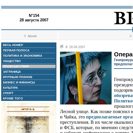
N°154
28 августа 2007
//
Архив
/
ВЕСЬ НОМЕР
//
28.08.2007
ПЕРВАЯ ПОЛОСА
Опера
ПОЛИТИКА И ЭКОНОМИКА
Генпрокур
ОБЩЕСТВО
предполаг
ПРОИСШЕСТВИЯ
ЗАГРАНИЦА
КРУПНЫМ ПЛАНОМ
Генпроку
БИЗНЕС И ФИНАНСЫ
президен
КУЛЬТУРА
подозрев
СПОРТ
обозрев
КРОМЕ ТОГО
Политко
прошлого
Лесной улице. Как позже пояснил 
н Чайка, это
предполагаемые орг
преступления. В их числе оказали
и ФСБ, которые, по мнению следст
и собирать информацию о жертве. 