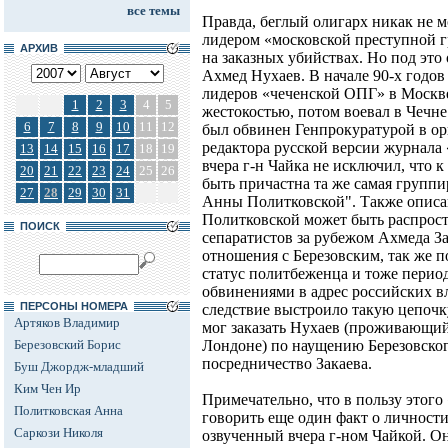
все темы
Правда, беглый олигарх никак не м
лидером «московской преступной 
АРХИВ
на заказных убийствах. Но под это
Ахмед Нухаев. В начале 90-х годов
лидеров «чеченской ОПГ» в Москв
1
2
3
4
5
жестокостью, потом воевал в Чечне
6
7
8
9
10
11
12
был обвинен Генпрокуратурой в ор
редактора русской версии журнала
13
14
15
16
17
18
19
вчера г-н Чайка не исключил, что 
20
21
22
23
24
25
26
быть причастна та же самая группи
27
28
29
30
31
Анны Политковской". Также описа
Политковской может быть распрост
ПОИСК
сепаратистов за рубежом Ахмеда З
отношения с Березовским, так же 
статус политбеженца и тоже перио
обвинениями в адрес российских в
ПЕРСОНЫ НОМЕРА
следствие выстроило такую цепоч
Артяков Владимир
мог заказать Нухаев (проживающий
Березовский Борис
Лондоне) по наущению Березовског
посредничество Закаева.
Буш Джордж-младший
Ким Чен Ир
Примечательно, что в пользу этого
Политковская Анна
говорить еще один факт о личности
Саркози Николя
озвученный вчера г-ном Чайкой. О