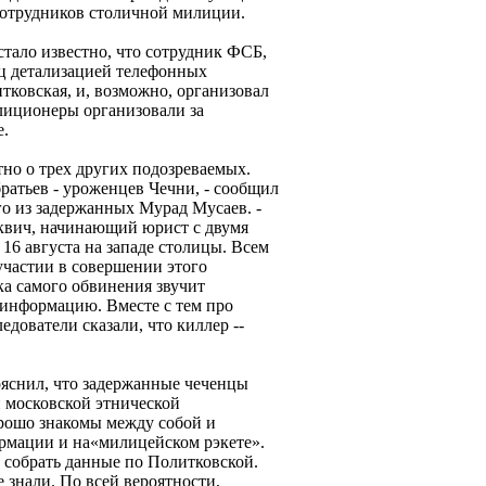
сотрудников столичной милиции.
тало известно, что сотрудник ФСБ,
йц детализацией телефонных
итковская, и, возможно, организовал
лиционеры организовали за
е.
тно о трех других подозреваемых.
ратьев - уроженцев Чечни, - сообщил
о из задержанных Мурад Мусаев. -
квич, начинающий юрист с двумя
16 августа на западе столицы. Всем
участии в совершении этого
а самого обвинения звучит
 информацию. Вместе с тем про
едователи сказали, что киллер --
ояснил, что задержанные чеченцы
й московской этнической
орошо знакомы между собой и
рмации и на«милицейском рэкете».
 собрать данные по Политковской.
е знали. По всей вероятности,