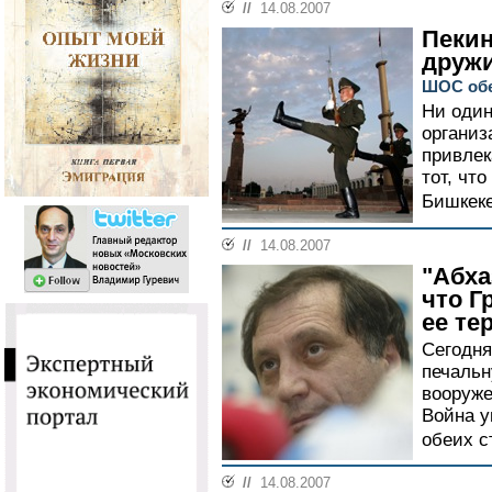
//
14.08.2007
Пекин
друж
ШОС обе
Ни оди
организ
привлек
тот, чт
Бишкеке
//
14.08.2007
"Абха
что Г
ее те
Сегодня
печальн
вооруже
Война у
обеих с
//
14.08.2007