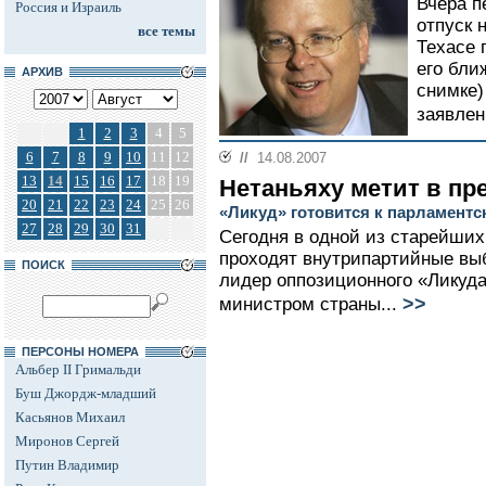
Вчера п
Россия и Израиль
отпуск 
все темы
Техасе
его бли
АРХИВ
снимке)
заявлен
1
2
3
4
5
6
7
8
9
10
11
12
//
14.08.2007
13
14
15
16
17
18
19
Нетаньяху метит в пр
20
21
22
23
24
25
26
«Ликуд» готовится к парламент
27
28
29
30
31
Сегодня в одной из старейших
проходят внутрипартийные вы
ПОИСК
лидер оппозиционного «Ликуда
>>
министром страны...
ПЕРСОНЫ НОМЕРА
Альбер II Гримальди
Буш Джордж-младший
Касьянов Михаил
Миронов Сергей
Путин Владимир