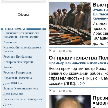
Выстр
Итальян
100 тыс
Обзоры
Калашни
Итальян
пресекл
ТЕМЫ НОМЕРА
Признание независимости
Ирак св
Абхазии и Южной Осетии
Калашни
Автопром
долл...
Ксенофобия и неофашизм в
//
14.08.2007
России
Россия и Прибалтика
От правительства По
Исторические версии
Премьер Качиньский избавился 
Косово
Вчера премьер-министр Яросл
Россия и Белоруссия
заявил об окончании работы к
Израиль и Палестина
справедливость» (ПиС) с «Са
>>
Дело ЮКОСа
семей» (ЛПС)...
Защита Химкинского леса
//
14.08.2007
Дело Бульбова
Прези
Россия и финансовый кризис
«мозг
Доллар