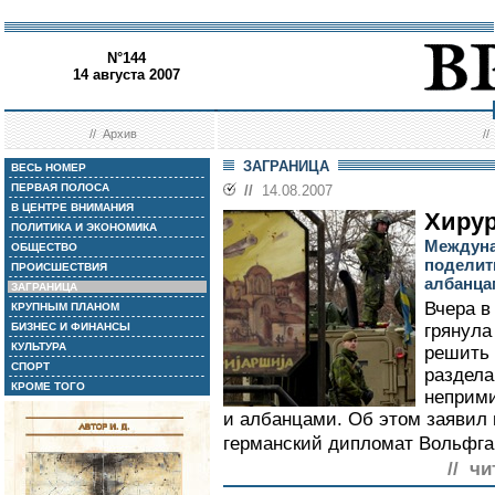
N°144
14 августа 2007
//
Архив
/
ЗАГРАНИЦА
ВЕСЬ НОМЕР
ПЕРВАЯ ПОЛОСА
//
14.08.2007
В ЦЕНТРЕ ВНИМАНИЯ
Хирур
ПОЛИТИКА И ЭКОНОМИКА
Междуна
ОБЩЕСТВО
поделит
ПРОИСШЕСТВИЯ
албанца
ЗАГРАНИЦА
Вчера в
КРУПНЫМ ПЛАНОМ
БИЗНЕС И ФИНАНСЫ
грянула
КУЛЬТУРА
решить 
СПОРТ
раздела
КРОМЕ ТОГО
неприм
и албанцами. Об этом заявил
германский дипломат Вольфга
// чи