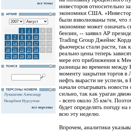
все темы
инвесторов относительно з
экономики США. «Инвесторы
АРХИВ
были взволнованы тем, что 
экономике может означать с
1
2
3
4
5
бензин, -- заявил АР презид
6
7
8
9
10
11
12
Trading Group Джеймс Корд
13
14
15
16
17
18
19
фьючерсы стали расти, так к
20
21
22
23
24
25
26
реально цены теперь завися
27
28
29
30
31
мере его приближения к Мек
разницы во времени между 
ПОИСК
моменту закрытия торгов в 
нефть вырасти не успели, в
начали отыгрывать новости о
ПЕРСОНЫ НОМЕРА
сильно, так как ураган движ
Лукашенко Александр
- всего около 35 км/ч. Поэт
Назарбаев Нурсултан
будет определять погоду на
все персоны
всю эту неделю.
Впрочем, аналитики указыва