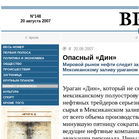
N°148
20 августа 2007
//
Архив
/
ВЕСЬ НОМЕР
//
20.08.2007
ПЕРВАЯ ПОЛОСА
Опасный «Дин»
ПОЛИТИКА И ЭКОНОМИКА
Мировой рынок нефти следит з
ОБЩЕСТВО
Мексиканскому заливу ураганом
ПРОИСШЕСТВИЯ
ЗАГРАНИЦА
КРУПНЫМ ПЛАНОМ
БИЗНЕС И ФИНАНСЫ
Ураган «Дин», который не се
КУЛЬТУРА
мексиканскому полуострову
СПОРТ
нефтяных трейдеров серьезн
КРОМЕ ТОГО
сырья в Мексиканском зали
от всего объема производств
минувшую пятницу сократил
ведущие нефтяные компании
эвакуации персонала. Цены 