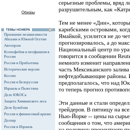
серьезные проблемы, вряд л
разрушительным, как «Катри
Обзоры
Тем не менее «Дин», которы
карибскими островами, когд
ТЕМЫ НОМЕРА
Признание независимости
Ямайкой, усилится не до чет
Абхазии и Южной Осетии
прогнозировалось, а до мак
Автопром
Национальный центр по ура
Ксенофобия и неофашизм в
говорится в сообщении Reut
России
немного изменит направлени
Россия и Прибалтика
часть Мексиканского залива -
Исторические версии
нефтедобывающие районы. 
Косово
предполагалось, что над Юк
Россия и Белоруссия
Израиль и Палестина
то теперь прогноз противо
Дело ЮКОСа
Защита Химкинского леса
Эти данные и стали опреде
Дело Бульбова
трейдеров. В пятницу на все
Россия и финансовый кризис
Нью-Йорке -- цены на сырье
Доллар
сообщения о том, что амери
Россия и Израиль
на половину процентного пу