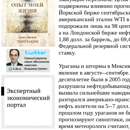
подвержены влиянию прогно
Йоркской бирже сентябрьск
американский эталон WTI 
подорожали лишь на 98 центо
а на Лондонской бирже нефт
1,88 долл. за баррель, до 69,
Федеральной резервной си
ставку.
Ураганы и штормы в Мексик
явление в августе--сентябр
десятилетие были в 2005 год
разрушила нефтедобывающую
вызвала сильнейшие наводн
разгорался американо-иранс
нефть взлетели на 5--7 долл.
прошлом году ураганов не б
прогнозируют синоптики, он
время метеорологи считают,