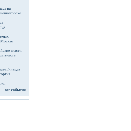
ась на
лнечногорске
ов
суд
аемых
в Москве
йские власти
оятельств
дил Ричарда
еоргия
алог
все события