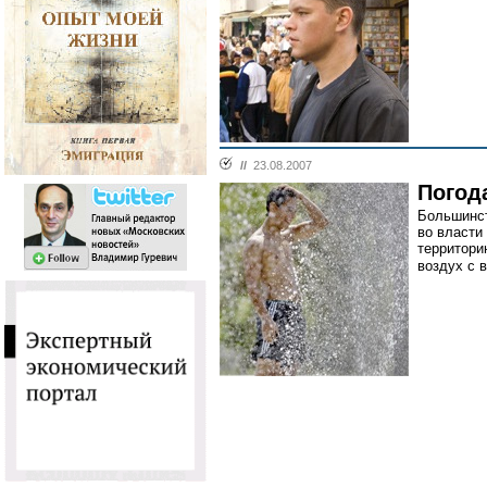
//
23.08.2007
Погод
Большинст
во власти
территори
воздух с в