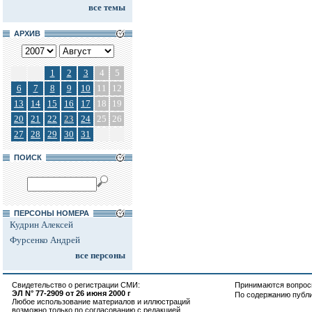
все темы
АРХИВ
1
2
3
4
5
6
7
8
9
10
11
12
13
14
15
16
17
18
19
20
21
22
23
24
25
26
27
28
29
30
31
ПОИСК
ПЕРСОНЫ НОМЕРА
Кудрин Алексей
Фурсенко Андрей
все персоны
Свидетельство о регистрации СМИ:
Принимаются вопросы
ЭЛ N° 77-2909 от 26 июня 2000 г
По содержанию публ
Любое использование материалов и иллюстраций
возможно только по согласованию с редакцией