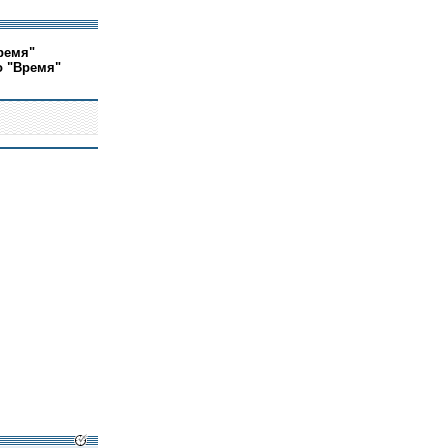
ремя"
о "Время"