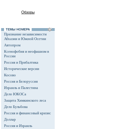
Обзоры
ТЕМЫ НОМЕРА
Признание независимости
Абхазии и Южной Осетии
Автопром
Ксенофобия и неофашизм в
России
Россия и Прибалтика
Исторические версии
Косово
Россия и Белоруссия
Израиль и Палестина
Дело ЮКОСа
Защита Химкинского леса
Дело Бульбова
Россия и финансовый кризис
Доллар
Россия и Израиль