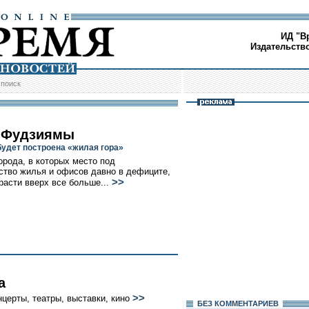
ИД "В
Издательств
/
поиск
 Фудзиямы
будет построена «жилая гора»
орода, в которых место под
ство жилья и офисов давно в дефиците,
>>
расти вверх все больше...
а
>>
нцерты, театры, выставки, кино
БЕЗ КОМMЕНТАРИЕВ