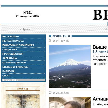
N°151
23 августа 2007
//
Архив
/
КРОМЕ ТОГО
ВЕСЬ НОМЕР
ПЕРВАЯ ПОЛОСА
//
23.08.2007
ПОЛИТИКА И ЭКОНОМИКА
Выше
ОБЩЕСТВО
В Японии 
ПРОИСШЕСТВИЯ
Крупные г
ЗАГРАНИЦА
строитель
КРУПНЫМ ПЛАНОМ
начинают 
БИЗНЕС И ФИНАНСЫ
КУЛЬТУРА
СПОРТ
КРОМЕ ТОГО
//
23.08.2007
Афиш
Клубы, ко