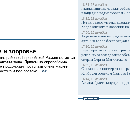
18:51, 16 декабря
Радикальная молодежь собрал
площади в подмосковном Со
18:32, 16 декабря
Путин отверг упреки адвокат
Ходорковского в давлении на 
17:58, 16 декабря
Задержан один из предполаг
организаторов беспорядков 
17:10, 16 декабря
Европарламент призвал росси
а и здоровье
ускорить расследование обст
во районов Европейской России остается
смерти Сергея Магнитского
 антициклона. Причем на европейскую
16:35, 16 декабря
ю продолжает поступать очень жаркий
Саакашвили посмертно награ
>>
остока и юго-востока...
Холбрука орденом Святого Г
16:14, 16 декабря
Ассанж будет выпущен под з