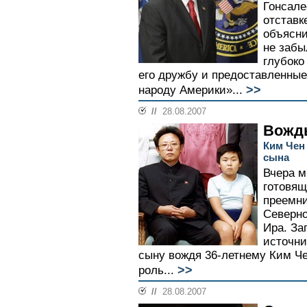
Гонсале
отставк
объясни
не забы
глубоко
его дружбу и предоставленны
>>
народу Америки»...
//
28.08.2007
Вождь
Ким Чен
сына
Вчера м
готовя
преемни
Северно
Ира. За
источни
сыну вождя 36-летнему Ким Чен
>>
роль...
//
28.08.2007