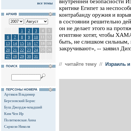
внутренней безопасности И
все темы
критике Египет за неспособ
контрабанду оружия и взрывч
АРХИВ
в состоянии решительно де
он не делает этого на протя
1
2
3
4
5
египтяне хотят, чтобы ХАМ
6
7
8
9
10
11
12
быть, не слишком сильным, 
13
14
15
16
17
18
19
закручивают», -- заявил Дих
20
21
22
23
24
25
26
27
28
29
30
31
//
читайте тему
//
Израиль и
ПОИСК
ПЕРСОНЫ НОМЕРА
Артяков Владимир
Березовский Борис
Буш Джордж-младший
Ким Чен Ир
Политковская Анна
Саркози Николя