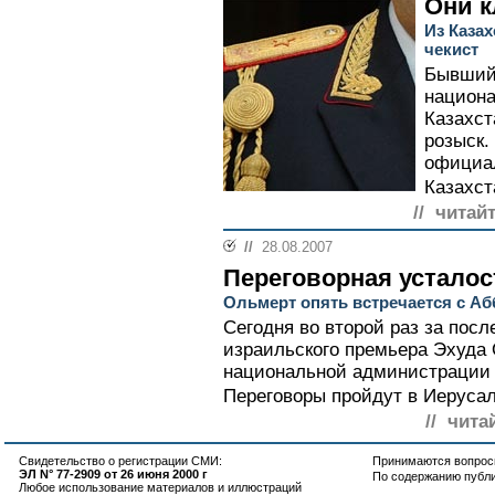
Они к
Из Каза
чекист
Бывший 
национа
Казахст
розыск.
официа
Казахст
// читай
//
28.08.2007
Переговорная усталос
Ольмерт опять встречается с А
Сегодня во второй раз за пос
израильского премьера Эхуда
национальной администрации
Переговоры пройдут в Иерусал
// чита
Свидетельство о регистрации СМИ:
Принимаются вопросы
ЭЛ N° 77-2909 от 26 июня 2000 г
По содержанию публ
Любое использование материалов и иллюстраций