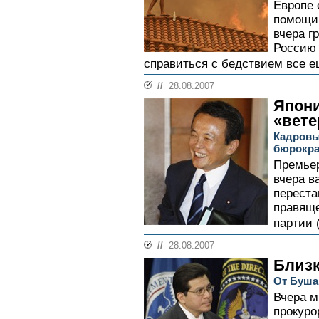
Европе
помощи 
вчера г
Россию 
справиться с бедствием все ещ
//
28.08.2007
Япон
«вет
Кадровы
бюрокра
Премьер
вчера в
переста
правяще
партии 
//
28.08.2007
Близк
От Буша
Вчера м
прокуро