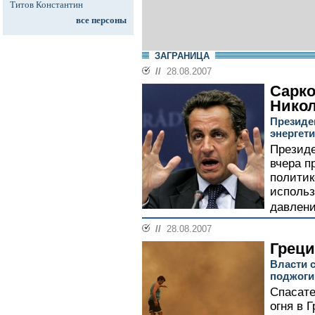
Титов Константин
все персоны
ЗАГРАНИЦА
//
28.08.2007
Сарко
Нико
Президе
энергет
Президе
вчера п
политик
использ
давлени
//
28.08.2007
Греци
Власти 
поджоги
Спасате
огня в 