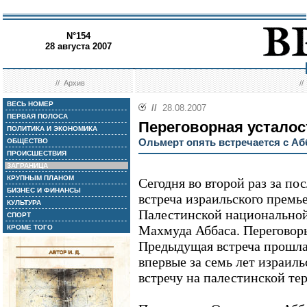
N°154
28 августа 2007
//
Архив
/
ВЕСЬ НОМЕР
//
28.08.2007
ПЕРВАЯ ПОЛОСА
Переговорная усталос
ПОЛИТИКА И ЭКОНОМИКА
Ольмерт опять встречается с А
ОБЩЕСТВО
ПРОИСШЕСТВИЯ
ЗАГРАНИЦА
КРУПНЫМ ПЛАНОМ
Сегодня во второй раз за по
БИЗНЕС И ФИНАНСЫ
встреча израильского премь
КУЛЬТУРА
Палестинской национально
СПОРТ
Махмуда Аббаса. Переговор
КРОМЕ ТОГО
Предыдущая встреча прошла 
впервые за семь лет израиль
встречу на палестинской те