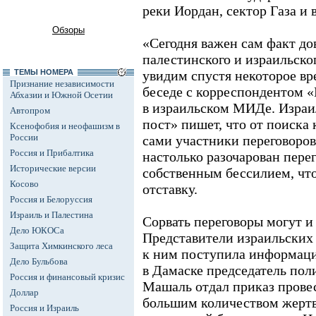
реки Иордан, сектор Газа и
Обзоры
«Сегодня важен сам факт до
палестинского и израильско
ТЕМЫ НОМЕРА
увидим спустя некоторое вре
Признание независимости
беседе с корреспондентом 
Абхазии и Южной Осетии
в израильском МИДе. Израи
Автопром
пост» пишет, что от поиска
Ксенофобия и неофашизм в
России
сами участники переговоро
Россия и Прибалтика
настолько разочарован пер
Исторические версии
собственным бессилием, что
Косово
отставку.
Россия и Белоруссия
Израиль и Палестина
Сорвать переговоры могут и
Дело ЮКОСа
Представители израильских 
Защита Химкинского леса
к ним поступила информаци
Дело Бульбова
в Дамаске председатель п
Россия и финансовый кризис
Машаль отдал приказ провес
Доллар
большим количеством жертв
Россия и Израиль