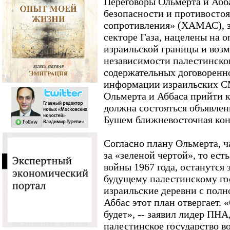
Переговоры Ольмерта и Абб
безопасности и противост
сопротивления» (ХАМАС), з
секторе Газа, нацелены на 
израильской границы и воз
независимости палестинског
содержательных договоренно
информации израильских С
Ольмерта и Аббаса прийти к
должна состояться объявле
Бушем ближневосточная ко
Согласно плану Ольмерта, ч
за «зеленой чертой», то ест
войны 1967 года, останутся 
будущему палестинскому го
израильские деревни с полн
Аббас этот план отвергает.
будет», -- заявил лидер ПНА
палестинское государство в