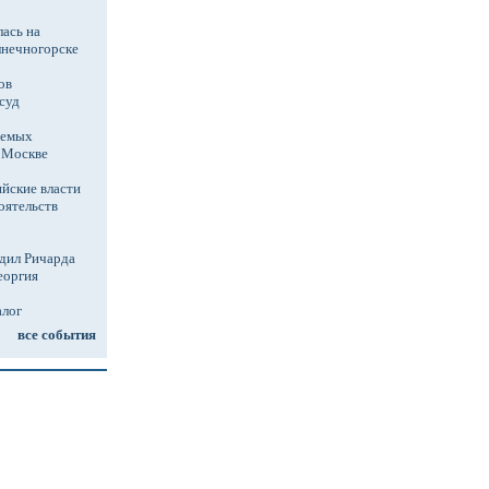
ась на
лнечногорске
ов
суд
аемых
в Москве
йские власти
оятельств
дил Ричарда
еоргия
алог
все события