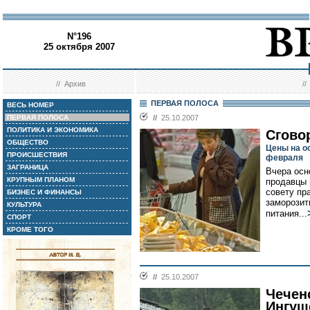
N°196
25 октября 2007
//
Архив
/
ПЕРВАЯ ПОЛОСА
ВЕСЬ НОМЕР
ПЕРВАЯ ПОЛОСА
//
25.10.2007
ПОЛИТИКА И ЭКОНОМИКА
Сгово
ОБЩЕСТВО
Цены на о
ПРОИСШЕСТВИЯ
февраля
ЗАГРАНИЦА
Вчера осн
КРУПНЫМ ПЛАНОМ
продавцы 
совету пр
БИЗНЕС И ФИНАНСЫ
заморозит
КУЛЬТУРА
питания...
СПОРТ
КРОМЕ ТОГО
//
25.10.2007
Чечен
Ингуш