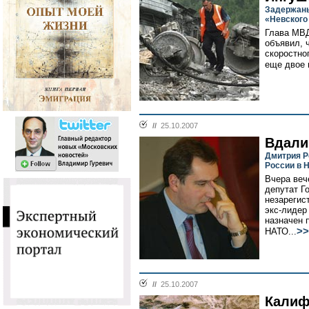
Задержаны
«Невского
Глава МВД
объявил, ч
скоростно
еще двое 
//
25.10.2007
Вдали
Дмитрия Р
России в 
Вчера веч
депутат Г
незарегис
экс-лидер
назначен 
>>
НАТО...
//
25.10.2007
Калиф