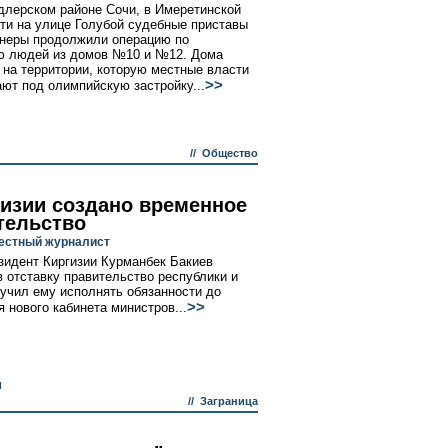
длерском районе Сочи, в Имеретинской
ти на улице Голубой судебные приставы
неры продолжили операцию по
ю людей из домов №10 и №12. Дома
 на территории, которую местные власти
>>
ют под олимпийскую застройку...
//
Общество
гизии создано временное
тельство
вестный журналист
зидент Киргизии Курманбек Бакиев
в отставку правительство республики и
ручил ему исполнять обязанности до
>>
я нового кабинета министров...
и
//
Заграница