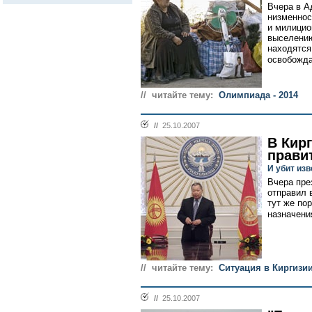
Вчера в А
низменнос
и милицио
выселени
находятся
освобожда
// читайте тему:
Олимпиада - 2014
//
25.10.2007
В Кир
прави
И убит из
Вчера пре
отправил 
тут же по
назначени
// читайте тему:
Cитуация в Киргизи
//
25.10.2007