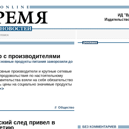
ИД "В
Издательств
/
поиск
р с производителями
сновные продукты питания заморозили до
овные производители и крупные сетевые
продовольствия по настоятельному
авительства взяли на себя обязательство
ь цены на социально значимые продукты
>>
//
Общество
ский след привел в
етию
БЕЗ КОМMЕНТАРИЕВ