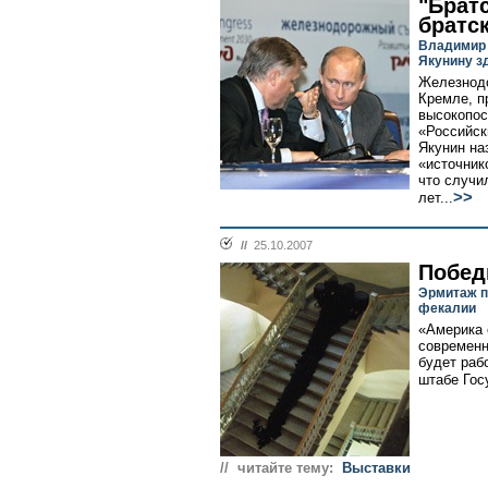
"Братс
братс
Владимир 
Якунину з
Железнодо
Кремле, п
высокопос
«Российск
Якунин на
«источник
что случи
>>
лет...
//
25.10.2007
Побед
Эрмитаж п
фекалии
«Америка 
современн
будет раб
штабе Гос
// читайте тему:
Выставки