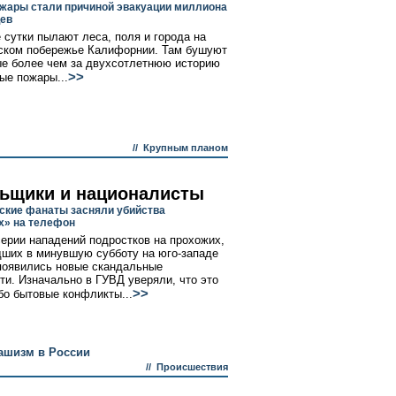
жары стали причиной эвакуации миллиона
ев
 сутки пылают леса, поля и города на
ском побережье Калифорнии. Там бушуют
е более чем за двухсотлетнюю историю
>>
е пожары...
//
Крупным планом
ьщики и националисты
ские фанаты засняли убийства
х» на телефон
серии нападений подростков на прохожих,
ших в минувшую субботу на юго-западе
появились новые скандальные
ти. Изначально в ГУВД уверяли, что это
>>
бо бытовые конфликты...
ашизм в России
//
Происшествия