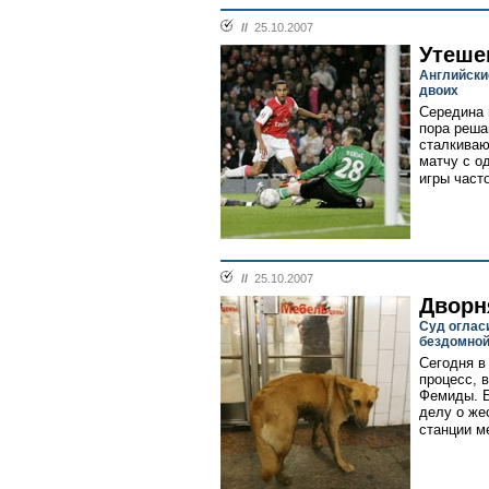
//
25.10.2007
Утеше
Английски
двоих
Середина 
пора реша
сталкиваю
матчу с о
игры част
//
25.10.2007
Дворн
Суд оглас
бездомной
Сегодня в
процесс, 
Фемиды. Б
делу о же
станции м