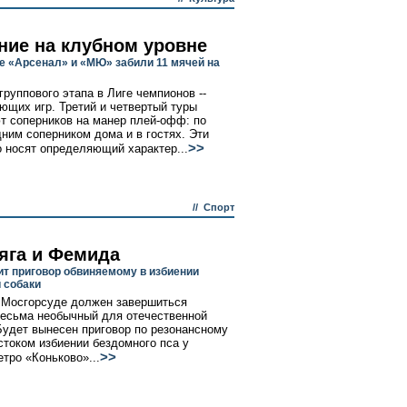
ние на клубном уровне
е «Арсенал» и «МЮ» забили 11 мячей на
группового этапа в Лиге чемпионов --
ющих игр. Третий и четвертый туры
т соперников на манер плей-офф: по
дним соперником дома и в гостях. Эти
>>
о носят определяющий характер...
//
Спорт
яга и Фемида
ит приговор обвиняемому в избиении
 собаки
 Мосгорсуде должен завершиться
весьма необычный для отечественной
удет вынесен приговор по резонансному
стоком избиении бездомного пса у
>>
етро «Коньково»...