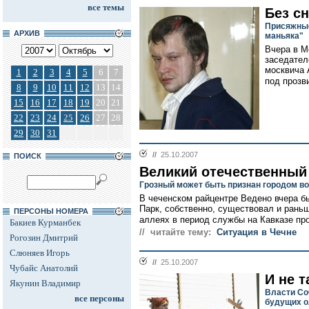
все темы
Без с
Присяжные
АРХИВ
маньяка"
Вчера в М
заседател
москвича 
1
2
3
4
5
6
7
под прозв
8
9
10
11
12
13
14
15
16
17
18
19
20
21
22
23
24
25
26
27
28
29
30
31
//
25.10.2007
ПОИСК
Великий отечественный
Грозный может быть признан городом в
В чеченском райцентре Ведено вчера б
Парк, собственно, существовал и раньш
ПЕРСОНЫ НОМЕРА
аллеях в период службы на Кавказе пр
Бакиев Курманбек
// читайте тему:
Ситуация в Чечне
Рогозин Дмитрий
Слюняев Игорь
//
25.10.2007
Чубайс Анатолий
И не т
Якунин Владимир
Власти Со
все персоны
будущих о