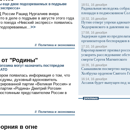
 еще двое подозреваемых в подрыве
18:51, 16 декабря
 экспресса»
Радикальная молодежь собрал
площади в подмосковном Со
 России Рашид Нургалиев вчера
то в деле о подрыве в августе этого года
18:32, 16 декабря
Путин отверг упреки адвокат
го поезда «Невский экспресс» появились
>>
Ходорковского в давлении на 
подозреваемых...
17:58, 16 декабря
Задержан один из предполаг
организаторов беспорядков 
//
Политика и экономика
17:10, 16 декабря
Европарламент призвал росси
ускорить расследование обст
 от "Родины"
смерти Сергея Магнитского
16:35, 16 декабря
огозина могут назначить постпредом
Саакашвили посмертно награ
НАТО
Холбрука орденом Святого Г
ером появилась информация о том, что
16:14, 16 декабря
осдумы, духовный вдохновитель
Ассанж будет выпущен под з
трированной партии «Великая Россия» и
 партии «Родина» Дмитрий Рогозин
постоянным представителем России в
//
Политика и экономика
орния в огне