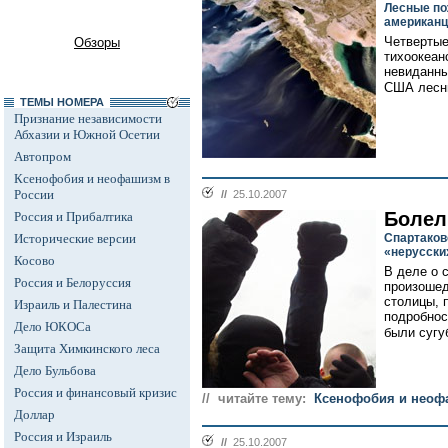
Лесные по
американц
Четвертые
Обзоры
тихоокеан
невиданны
США лесны
ТЕМЫ НОМЕРА
Признание независимости
Абхазии и Южной Осетии
Автопром
Ксенофобия и неофашизм в
России
//
25.10.2007
Болел
Россия и Прибалтика
Исторические версии
Спартаков
«нерусски
Косово
В деле о 
Россия и Белоруссия
произошед
столицы, 
Израиль и Палестина
подробнос
Дело ЮКОСа
были сугу
Защита Химкинского леса
Дело Бульбова
Россия и финансовый кризис
// читайте тему:
Ксенофобия и неоф
Доллар
Россия и Израиль
//
25.10.2007