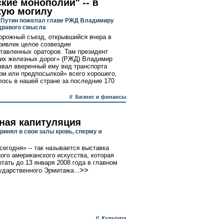
кие монополии" -- в
кую могилу
Путин пожелал главе РЖД Владимиру
дравого смысла
рожный съезд, открывшийся вчера в
ривлек целое созвездие
тавленных ораторов. Там президент
их железных дорог» (РЖД) Владимир
звал вверенный ему вид транспорта
ом или предпосылкой» всего хорошего,
лось в нашей стране за последние 170
//
Бизнес и финансы
ная капитуляция
ринял в свои залы кровь, сперму и
сегодня» -- так называется выставка
ого американского искусства, которая
отать до 13 января 2008 года в главном
>>
ударственного Эрмитажа...
//
Культура