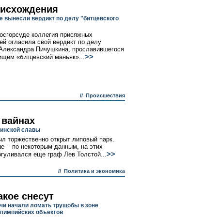
нисхождения
 вынесли вердикт по делу "битцевского
осгорсуде коллегия присяжных
ей огласила свой вердикт по делу
Александра Пичушкина, прославившегося
>>
ищем «битцевский маньяк»...
//
Происшествия
 вайнах
оинской славы
ыл торжественно открыт липовый парк.
е -- по некоторым данным, на этих
>>
огуливался еще граф Лев Толстой...
//
Политика и экономика
акое снесут
чи начали ломать трущобы в зоне
лимпийских объектов