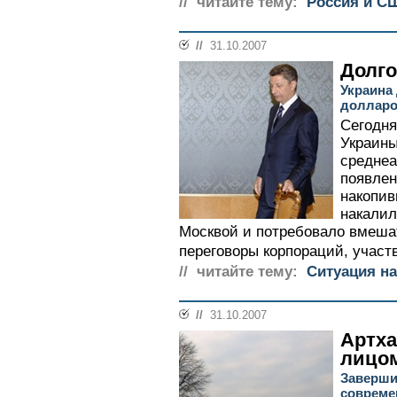
// читайте тему:
Россия и С
//
31.10.2007
Долго
Украина
долларо
Сегодня
Украины
среднеа
появлен
накопив
накалил
Москвой и потребовало вмешат
переговоры корпораций, участ
// читайте тему:
Ситуация на
//
31.10.2007
Артха
лицо
Заверши
совреме