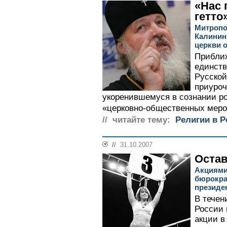
«Нас 
гетто
Митропо
Калинин
церкви 
Прибли
единств
Русской
приуроч
укоренившемуся в сознании р
«церковно-общественных меро
// читайте тему:
Религии в Р
//
31.10.2007
Остав
Акциями
бюрокра
президе
В течен
России
акции в