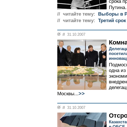
срока п
Путина..
// читайте тему:
Выборы в Р
// читайте тему:
Третий срок
//
31.10.2007
Комна
Делегац
посетил
инновац
Подмоск
одна из
экономи
внедрен
делегац
>>
Москвы...
//
31.10.2007
Отсро
Казахст
в ОБСЕ