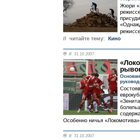
Жюри «З
режисс
присуди
«Однажд
режиссе
// читайте тему:
Кино
//
31.10.2007
«Локо
рывок
Основан
руковод
Состояв
еврокуб
«Зенита
болельщ
содержа
Особенно ничья «Локомотива» 
//
31.10.2007