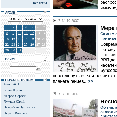
распро
все темы
иммунод
АРХИВ
//
31.10.2007
Мера 
1
2
3
4
5
6
7
8
9
10
11
12
13
14
Самым о
признан
15
16
17
18
19
20
21
Совреме
22
23
24
25
26
27
28
Потому 
29
30
31
-- от ч
ПОИСК
ВВП до 
населен
Synecti
переплюнуть всех и посчитат
ПЕРСОНЫ НОМЕРА
>>
планете гениев...
Алексий II
Бойко Юрий
//
31.10.2007
Лавров Сергей
Несно
Лужков Юрий
Объявле
Назарбаев Нурсултан
оказали
Окулов Валерий
пристав