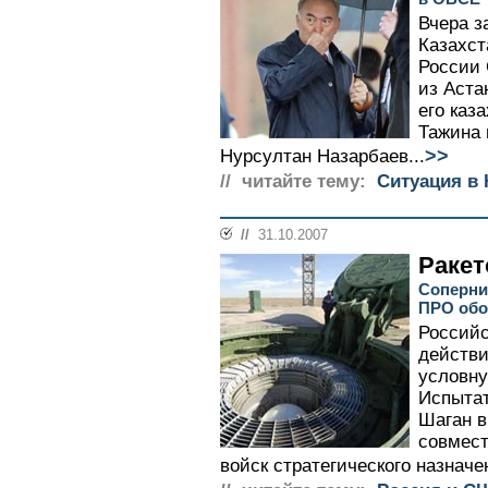
Вчера з
Казахст
России 
из Аста
его каз
Тажина 
>>
Нурсултан Назарбаев...
// читайте тему:
Ситуация в 
//
31.10.2007
Ракет
Соперни
ПРО обо
Российс
действи
условну
Испытат
Шаган в
совмест
войск стратегического назначе