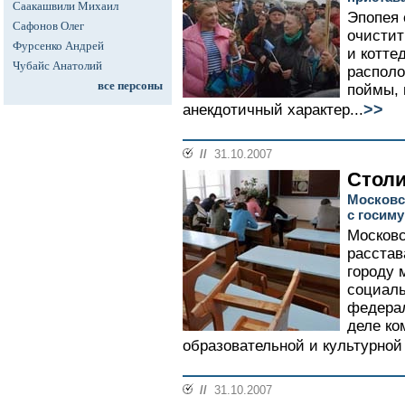
Саакашвили Михаил
Эпопея 
Сафонов Олег
очистит
Фурсенко Андрей
и котте
Чубайс Анатолий
располо
все персоны
поймы, 
>>
анекдотичный характер...
//
31.10.2007
Столи
Московск
с госим
Московс
расстав
городу
социаль
федерал
деле к
образовательной и культурной
//
31.10.2007