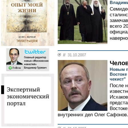
Владими
Семиде
сталинс
замечав
всего 2
официал
наверно
//
31.10.2007
Челов
Новым п
Востоке
чекист"
После н
известн
Исхаков
предста
Востоке
внутренних дел Олег Сафонов.