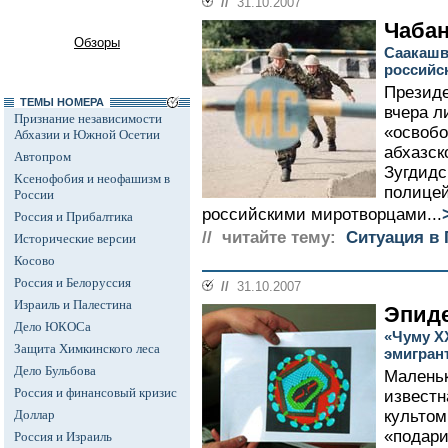
//
31.10.2007
Чабан
Обзоры
Саакашв
российс
Презид
ТЕМЫ НОМЕРА
вчера л
Признание независимости
«освобо
Абхазии и Южной Осетии
абхазск
Автопром
Зугдидс
Ксенофобия и неофашизм в
полицей
России
российскими миротворцами...
Россия и Прибалтика
// читайте тему:
Ситуация в 
Исторические версии
Косово
Россия и Белоруссия
//
31.10.2007
Израиль и Палестина
Эпиде
Дело ЮКОСа
«Чуму XX
Защита Химкинского леса
эмигран
Дело Бульбова
Маленьк
Россия и финансовый кризис
известн
Доллар
культом
«подари
Россия и Израиль