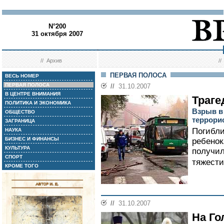
N°200
31 октября 2007
//
Архив
/
ПЕРВАЯ ПОЛОСА
ВЕСЬ НОМЕР
ПЕРВАЯ ПОЛОСА
//
31.10.2007
В ЦЕНТРЕ ВНИМАНИЯ
Траге
ПОЛИТИКА И ЭКОНОМИКА
Взрыв в
ОБЩЕСТВО
террори
ЗАГРАНИЦА
Погибли
НАУКА
БИЗНЕС И ФИНАНСЫ
ребенок
КУЛЬТУРА
получил
СПОРТ
тяжести,
КРОМЕ ТОГО
//
31.10.2007
На Го