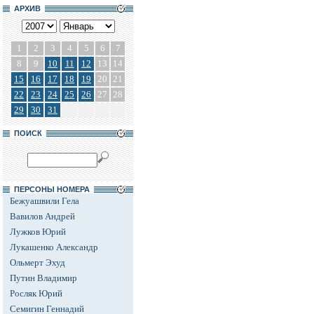
АРХИВ
1
2
3
4
5
6
7
8
9
10
11
12
13
14
15
16
17
18
19
20
21
22
23
24
25
26
27
28
29
30
31
ПОИСК
ПЕРСОНЫ НОМЕРА
Бежуашвили Гела
Вавилов Андрей
Лужков Юрий
Лукашенко Александр
Ольмерт Эхуд
Путин Владимир
Росляк Юрий
Семигин Геннадий