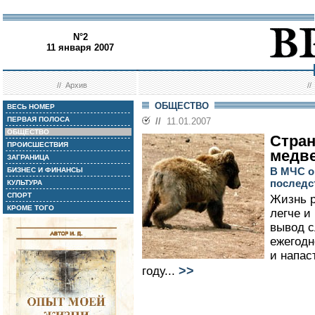
N°2
11 января 2007
//
Архив
/
ОБЩЕСТВО
ВЕСЬ НОМЕР
ПЕРВАЯ ПОЛОСА
//
11.01.2007
ОБЩЕСТВО
Стра
ПРОИСШЕСТВИЯ
медв
ЗАГРАНИЦА
В МЧС о
БИЗНЕС И ФИНАНСЫ
последс
КУЛЬТУРА
СПОРТ
Жизнь р
КРОМЕ ТОГО
легче и
вывод с
ежегодн
и напас
>>
году...