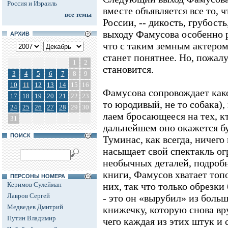
Россия и Израиль
вместе объявляется все то, 
все темы
России, -- дикость, грубост
выходу Фамусова особенно р
АРХИВ
что с таким земным актером
станет понятнее. Но, пожал
1
2
становится.
3
4
5
6
7
8
9
10
11
12
13
14
15
16
Фамусова сопровождает како
17
18
19
20
21
22
23
то юродивый, не то собака),
24
25
26
27
28
29
30
лаем бросающееся на тех, кт
31
дальнейшем оно окажется б
ПОИСК
Туминас, как всегда, ничего 
насыщает свой спектакль о
необычных деталей, подробно
книги, Фамусов хватает топо
ПЕРСОНЫ НОМЕРА
Керимов Сулейман
них, так что только обрезки 
Лавров Сергей
- это он «вырубил» из бол
Медведев Дмитрий
книжечку, которую снова вру
Путин Владимир
чего каждая из этих штук и