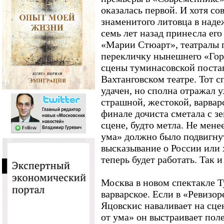
оказалась первой. И хотя с
знаменитого литовца в наде
семь лет назад принесла ег
«Марии Стюарт», театралы 
перекличку нынешнего «Гор
сцены туминасовской поста
Вахтанговском театре. Тот 
удачен, но сполна отражал 
страшной, жестокой, варвар
финале дочиста сметала с з
сцене, будто метла. Не мене
ума» должно было подвигну
высказывание о России или х
теперь будет работать. Так 
Москва в новом спектакле Т
варварское. Если в «Ревизо
Яцовскис наваливает на сцен
от ума» он выстраивает пол