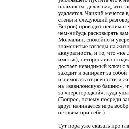
пальчиком, делая вид, что з
удаляется. Чацкий мечется 
стены и следующий разгово
Ветров) проводит невнимате
чем-нибудь расковырять зам
Молчалин, спокойно и увер
знаменитые взгляды на жизн
аккуратность, и то, что «не
иметь»), неторопливо отодви
достает невидимый ключ с в
заходит и запирает за собой
изнемогать от ревности и же
на «вавилонскую башню», чт
за «перегородкой», куда уш
(Вопрос, почему посреди з
вдруг начинается игра воо
оставим при себе.)
Тут пора уже сказать про гла