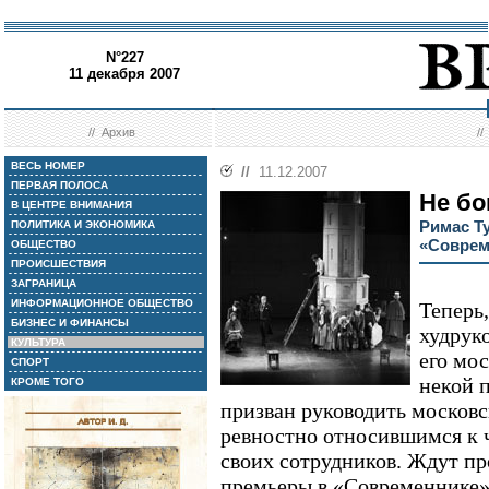
N°227
11 декабря 2007
//
Архив
/
ВЕСЬ НОМЕР
//
11.12.2007
ПЕРВАЯ ПОЛОСА
Не б
В ЦЕНТРЕ ВНИМАНИЯ
Римас Т
ПОЛИТИКА И ЭКОНОМИКА
«Соврем
ОБЩЕСТВО
ПРОИСШЕСТВИЯ
ЗАГРАНИЦА
ИНФОРМАЦИОННОЕ ОБЩЕСТВО
Теперь
БИЗНЕС И ФИНАНСЫ
худруко
КУЛЬТУРА
его мо
СПОРТ
некой 
КРОМЕ ТОГО
призван руководить московс
ревностно относившимся к ч
своих сотрудников. Ждут п
премьеры в «Современнике»,