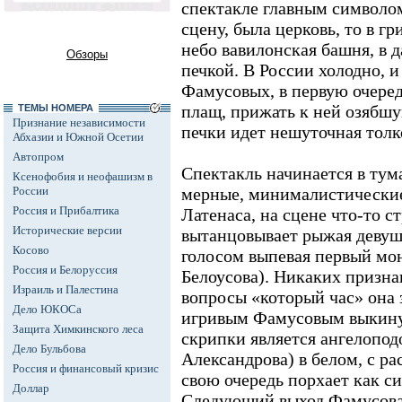
спектакле главным символо
сцену, была церковь, то в г
небо вавилонская башня, в
Обзоры
печкой. В России холодно, и
Фамусовых, в первую очередь
плащ, прижать к ней озябшу
ТЕМЫ НОМЕРА
Признание независимости
печки идет нешуточная толко
Абхазии и Южной Осетии
Автопром
Спектакль начинается в тум
Ксенофобия и неофашизм в
России
мерные, минималистические
Россия и Прибалтика
Латенаса, на сцене что-то с
Исторические версии
вытанцовывает рыжая девуш
Косово
голосом выпевая первый мо
Россия и Белоруссия
Белоусова). Никаких призна
Израиль и Палестина
вопросы «который час» она з
Дело ЮКОСа
игривым Фамусовым выкинут
Защита Химкинского леса
скрипки является ангелопо
Дело Бульбова
Александрова) в белом, с р
Россия и финансовый кризис
свою очередь порхает как с
Доллар
Следующий выход Фамусова 