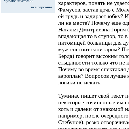
Чубайс Анатолий
характеров, понять не удает
все персоны
Фамусов, застав дочь с Мо
ей грудь и задирает юбку? И
ли на месте? Почему еще од
Наталья Дмитриевна Горич 
впадающая то в ступор, то в
питомицей больницы для ду
муж состоит санитаром? По
Берда) говорит высоким гол
стыдливости только что не 
Почему во время спектакля 
аэроплан? Вопросов лучше н
логики не искать.
Туминас пишет свой текст п
некоторые сочиненные им с
хоть и далеки от знакомой н
например, после очередного
Стебунов), резко отворачива
умолявшего пустить его к не