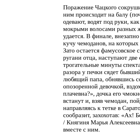
Поражение Чацкого сокрушит
ним происходит на балу (поч
одевают, водят под руки, ка
мокрыми волосами разных ж
удается. В финале, внезапно
кучу чемоданов, на которых 
Зато остается фамусовское с
ругани отца, наступают две
трогательные минуты спекта
разора у печки сядет бывший
любящий папа, обнявшись со
опозоренной девочкой, вздо
плачевна?», дочка его чмок
встанут и, взяв чемодан, по
направляясь к тетке в Сарат
сообразит, захохотав: «Ах! 
/ Княгиня Марья Алексеевна!
вместе с ним.