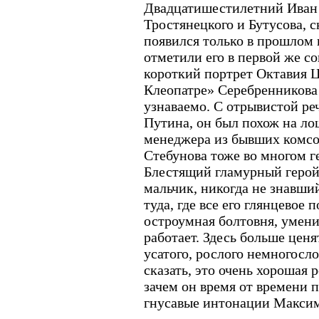
Двадцатишестилетний Иван 
Тростянецкого и Бутусова, с
появился только в прошлом 
отметили его в первой же с
короткий портрет Октавия Ц
Клеопатре» Серебренникова
узнаваемо. С отрывистой р
Путина, он был похож на ло
менеджера из бывших комсо
Стебунова тоже во многом г
Блестящий гламурный геро
мальчик, никогда не знавши
туда, где все его глянцевое 
остроумная болтовня, умени
работает. Здесь больше цен
усатого, рослого немногосл
сказать, это очень хорошая р
зачем он время от времени 
гнусавые интонации Максим