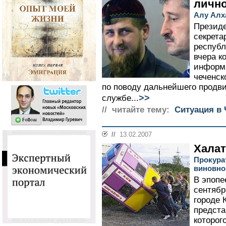
личн
Алу Алх
Президе
секрета
республ
вчера к
информа
чеченск
по поводу дальнейшего продв
>>
службе...
// читайте тему:
Ситуация в 
//
13.02.2007
Халат
Прокура
виновно
В эпопе
сентябр
городе 
предста
которого