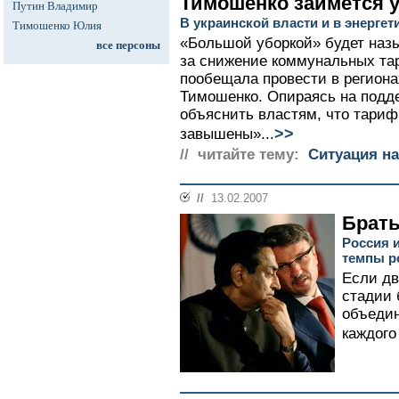
Тимошенко займется 
Путин Владимир
В украинской власти и в энергет
Тимошенко Юлия
«Большой уборкой» будет наз
все персоны
за снижение коммунальных та
пообещала провести в регион
Тимошенко. Опираясь на подде
объяснить властям, что тари
>>
завышены»...
// читайте тему:
Ситуация на
//
13.02.2007
Брать
Россия 
темпы р
Если дв
стадии 
объедин
каждого