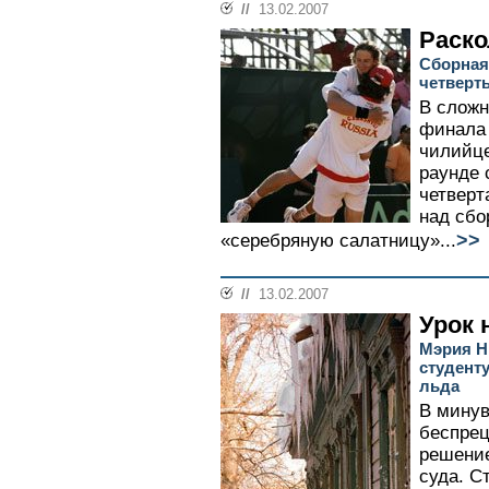
//
13.02.2007
Раско
Сборная
четверт
В сложн
финала 
чилийце
раунде 
четверт
над сбо
>>
«серебряную салатницу»...
//
13.02.2007
Урок 
Мэрия Н
студент
льда
В минув
беспрец
решение
суда. С