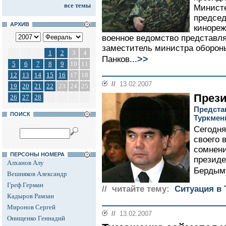
все темы
Министе
председ
АРХИВ
кинореж
военное ведомство представлял
заместитель министра оборон
1
2
3
4
>>
Панков...
5
6
7
8
9
10
11
12
13
14
15
16
17
18
//
13.02.2007
19
20
21
22
23
24
25
Прези
26
27
28
Предста
ПОИСК
Туркмен
Сегодня
своего 
сомнени
ПЕРСОНЫ НОМЕРА
президе
Алханов Алу
Бердым
Вешняков Александр
Греф Герман
// читайте тему:
Ситуация в
Кадыров Рамзан
Миронов Сергей
//
13.02.2007
Онищенко Геннадий