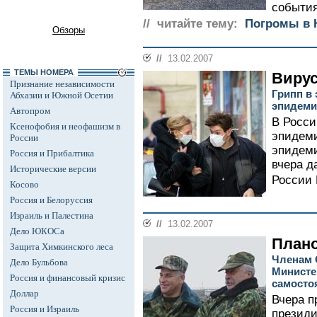
события
// читайте тему:
Погромы в 
Обзоры
//
13.02.2007
ТЕМЫ НОМЕРА
Вирус
Признание независимости
Грипп в 
Абхазии и Южной Осетии
эпидеми
Автопром
В Росси
Ксенофобия и неофашизм в
эпидеми
России
эпидеми
Россия и Прибалтика
вчера д
Исторические версии
России 
Косово
Россия и Белоруссия
Израиль и Палестина
//
13.02.2007
Дело ЮКОСа
Плано
Защита Химкинского леса
Членам 
Дело Бульбова
Министе
Россия и финансовый кризис
самосто
Доллар
Вчера п
Россия и Израиль
президи