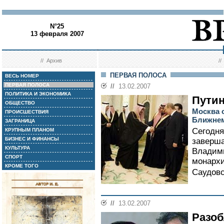
N°25
13 февраля 2007
//
Архив
/
ПЕРВАЯ ПОЛОСА
ВЕСЬ НОМЕР
ПЕРВАЯ ПОЛОСА
//
13.02.2007
ПОЛИТИКА И ЭКОНОМИКА
Пути
ОБЩЕСТВО
Москва 
ПРОИСШЕСТВИЯ
Ближнем
ЗАГРАНИЦА
Сегодня
КРУПНЫМ ПЛАНОМ
БИЗНЕС И ФИНАНСЫ
заверша
КУЛЬТУРА
Владими
СПОРТ
монархи
КРОМЕ ТОГО
Саудовс
//
13.02.2007
Разоб