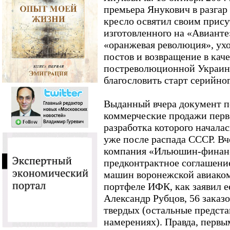
премьера Янукович в разгар
кресло освятил своим прису
изготовленного на «Авианте
«оранжевая революция», ух
постов и возвращение в кач
постреволюционной Украины
благословить старт серийног
Выданный вчера документ п
коммерческие продажи перв
разработка которого начала
уже после распада СССР. Вч
компания «Ильюшин-финанс
предконтрактное соглашение
машин воронежской авиаком
портфеле ИФК, как заявил е
Александр Рубцов, 56 заказо
твердых (остальные предст
намерениях). Правда, первы