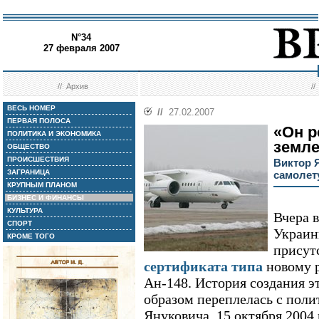
N°34
27 февраля 2007
//
Архив
/
ВЕСЬ НОМЕР
//
27.02.2007
ПЕРВАЯ ПОЛОСА
«Он р
ПОЛИТИКА И ЭКОНОМИКА
земл
ОБЩЕСТВО
ПРОИСШЕСТВИЯ
Виктор 
ЗАГРАНИЦА
самолет
КРУПНЫМ ПЛАНОМ
БИЗНЕС И ФИНАНСЫ
КУЛЬТУРА
Вчера 
СПОРТ
Украин
КРОМЕ ТОГО
присут
сертификата типа
новому 
Ан-148. История создания э
образом переплелась с поли
Януковича. 15 октября 2004