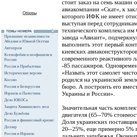
стоит заказ на семь машин о
авиакомпании «Скат», к за
Обзоры
которого ИФК не имеет отно
выступая перед сотрудника
технического комплекса им
ТЕМЫ НОМЕРА
Признание независимости
завода «Авиант», подчеркну
Абхазии и Южной Осетии
выполнить этот первый конт
Автопром
киевских авиаконструкторо
Ксенофобия и неофашизм в
современного реактивного л
России
-85 пассажиров. Одновремен
Россия и Прибалтика
«Назвать этот самолет чист
Исторические версии
родился на украинской земл
Косово
бюро. А построить его вмес
Россия и Белоруссия
Украины и России».
Израиль и Палестина
Дело ЮКОСа
Защита Химкинского леса
Значительная часть компле
Дело Бульбова
двигателя (65--70% стоимост
Россия и финансовый кризис
Доля украинских поставщик
Доллар
20--25%, еще примерно 5% 
Россия и Израиль
дальнего зарубежья. Оконча