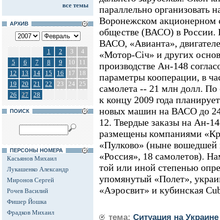
все темы
параллельно организовать н
Воронежском акционерном 
АРХИВ
обществе (ВАСО) в России. 
ВАСО, «Авианта», двигател
1
2
3
4
«Мотор-Сiч» и других осно
5
6
7
8
9
10
11
производстве Ан-148 согла
12
13
14
15
16
17
18
параметры кооперации, в ча
19
20
21
22
23
24
25
самолета -- 21 млн долл. По
26
27
28
к концу 2009 года планируе
новых машин на ВАСО до 24 
ПОИСК
12. Твердые заказы на Ан-1
размещены компаниями «Кра
«Пулково» (ныне вошедшей 
ПЕРСОНЫ НОМЕРА
«Россия», 18 самолетов). Н
Касьянов Михаил
той или иной степенью опр
Лукашенко Александр
упомянутый «Полет», украи
Миронов Сергей
«Аэросвит» и кубинская Cuba
Рочев Василий
Фишер Йошка
Фрадков Михаил
тема:
Ситуация на Украине