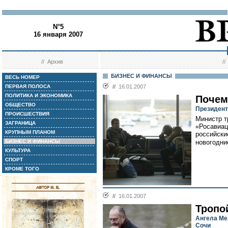
N°5
16 января 2007
//
Архив
/
БИЗНЕС И ФИНАНСЫ
ВЕСЬ НОМЕР
ПЕРВАЯ ПОЛОСА
//
16.01.2007
ПОЛИТИКА И ЭКОНОМИКА
Почем
ОБЩЕСТВО
Президент
ПРОИСШЕСТВИЯ
Министр т
ЗАГРАНИЦА
«Росавиац
КРУПНЫМ ПЛАНОМ
российски
БИЗНЕС И ФИНАНСЫ
новогодни
КУЛЬТУРА
СПОРТ
КРОМЕ ТОГО
//
16.01.2007
Тропо
Ангела Ме
Сочи