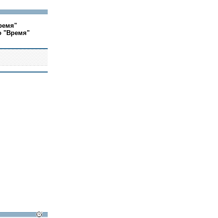
ремя"
о "Время"