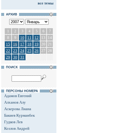
все темы
АРХИВ
1
2
3
4
5
6
7
8
9
10
11
12
13
14
15
16
17
18
19
20
21
22
23
24
25
26
27
28
29
30
31
ПОИСК
ПЕРСОНЫ НОМЕРА
Адамов Евгений
Алханов Алу
Аскерова Лиана
Бакиев Курманбек
Гудков Лев
Козлов Андрей