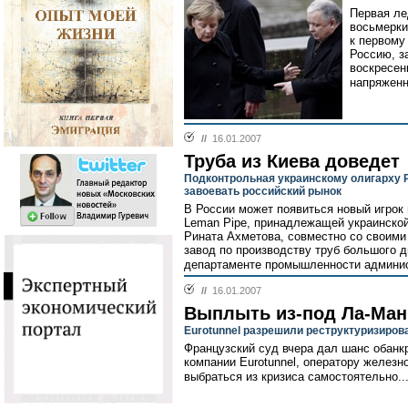
Первая ле
восьмерки
к первому
Россию, з
воскресен
напряженн
//
16.01.2007
Труба из Киева доведет
Подконтрольная украинскому олигарху 
завоевать российский рынок
В России может появиться новый игрок
Leman Pipe, принадлежащей украинско
Рината Ахметова, совместно со своими
завод по производству труб большого 
департаменте промышленности админис
//
16.01.2007
Выплыть из-под Ла-Ма
Eurotunnel разрешили реструктуризиров
Французский суд вчера дал шанс обанкр
компании Eurotunnel, оператору желез
выбраться из кризиса самостоятельно..