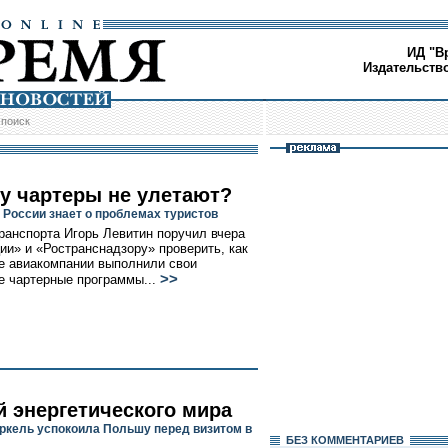
ИД "В
Издательств
/
поиск
у чартеры не улетают?
 России знает о проблемах туристов
ранспорта Игорь Левитин поручил вчера
ии» и «Ространснадзору» проверить, как
е авиакомпании выполнили свои
>>
е чартерные программы...
й энергетического мира
ркель успокоила Польшу перед визитом в
БЕЗ КОМMЕНТАРИЕВ