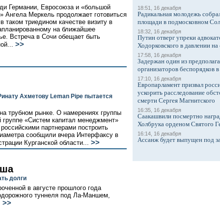
ди Германии, Евросоюза и «большой
18:51, 16 декабря
Радикальная молодежь собрал
» Ангела Меркель продолжает готовиться
 в таком триедином качестве визиту в
площади в подмосковном Со
апланированному на ближайшее
18:32, 16 декабря
ье. Встреча в Сочи обещает быть
Путин отверг упреки адвокат
>>
ой...
Ходорковского в давлении на 
17:58, 16 декабря
Задержан один из предполаг
организаторов беспорядков 
17:10, 16 декабря
Европарламент призвал росси
ускорить расследование обст
Ринату Ахметову Leman Pipe пытается
смерти Сергея Магнитского
16:35, 16 декабря
 на трубном рынке. О намерениях группы
Саакашвили посмертно награ
й группе «Систем капитал менеджмент»
Холбрука орденом Святого Г
 российскими партнерами построить
16:14, 16 декабря
диаметра сообщили вчера Интерфаксу в
Ассанж будет выпущен под з
>>
трации Курганской области...
нша
ать долги
оченной в августе прошлого года
нодорожного туннеля под Ла-Маншем,
>>
.