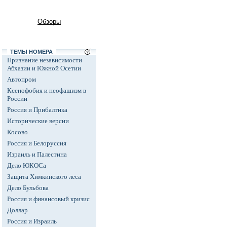
Обзоры
ТЕМЫ НОМЕРА
Признание независимости
Абхазии и Южной Осетии
Автопром
Ксенофобия и неофашизм в
России
Россия и Прибалтика
Исторические версии
Косово
Россия и Белоруссия
Израиль и Палестина
Дело ЮКОСа
Защита Химкинского леса
Дело Бульбова
Россия и финансовый кризис
Доллар
Россия и Израиль