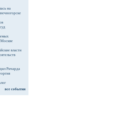
ась на
лнечногорске
ов
суд
аемых
в Москве
йские власти
оятельств
дил Ричарда
еоргия
алог
все события