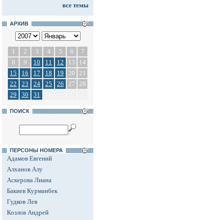
все темы
АРХИВ
1
2
3
4
5
6
7
8
9
10
11
12
13
14
15
16
17
18
19
20
21
22
23
24
25
26
27
28
29
30
31
ПОИСК
ПЕРСОНЫ НОМЕРА
Адамов Евгений
Алханов Алу
Аскерова Лиана
Бакиев Курманбек
Гудков Лев
Козлов Андрей