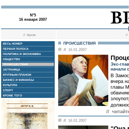
N°5
16 января 2007
//
Архив
/
ПРОИСШЕСТВИЯ
ВЕСЬ НОМЕР
ПЕРВАЯ ПОЛОСА
//
16.01.2007
ПОЛИТИКА И ЭКОНОМИКА
Проц
ОБЩЕСТВО
Экс-гла
ПРОИСШЕСТВИЯ
начали 
ЗАГРАНИЦА
В Замос
КРУПНЫМ ПЛАНОМ
БИЗНЕС И ФИНАНСЫ
вчера н
КУЛЬТУРА
главы М
СПОРТ
обвиняе
КРОМЕ ТОГО
злоупо
должнос
// читайт
//
16.01.2007
"Она 