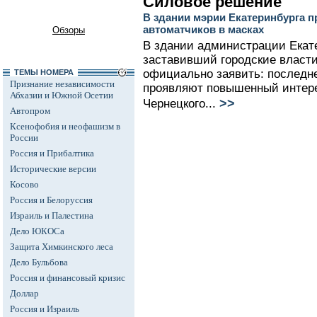
Силовое решение
В здании мэрии Екатеринбурга 
автоматчиков в масках
Обзоры
В здании администрации Екат
заставивший городские власти
официально заявить: последн
ТЕМЫ НОМЕРА
Признание независимости
проявляют повышенный интере
Абхазии и Южной Осетии
>>
Чернецкого...
Автопром
Ксенофобия и неофашизм в
России
Россия и Прибалтика
Исторические версии
Косово
Россия и Белоруссия
Израиль и Палестина
Дело ЮКОСа
Защита Химкинского леса
Дело Бульбова
Россия и финансовый кризис
Доллар
Россия и Израиль