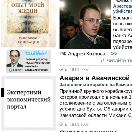
Арестов
убийств
Басманн
попытки
бывшего
банка А
подозре
убийств
>>
РФ Андрея Козлова...
// читайте т
//
16.01.2007
Авария в Авачинской 
Затопленный корабль на Камчатк
Причиной крупного кораблекру
которое произошло в ночь на 1
столкновение с затопленным о
усеяно дно бухты. Об аварии 
Камчатской области Михаил С
//
16.01.2007