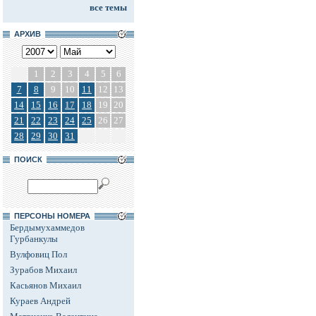
все темы
АРХИВ
1
2
3
4
5
6
7
8
9
10
11
12
13
14
15
16
17
18
19
20
21
22
23
24
25
26
27
28
29
30
31
ПОИСК
ПЕРСОНЫ НОМЕРА
Бердымухаммедов
Гурбанкулы
Вулфовиц Пол
Зурабов Михаил
Касьянов Михаил
Кураев Андрей