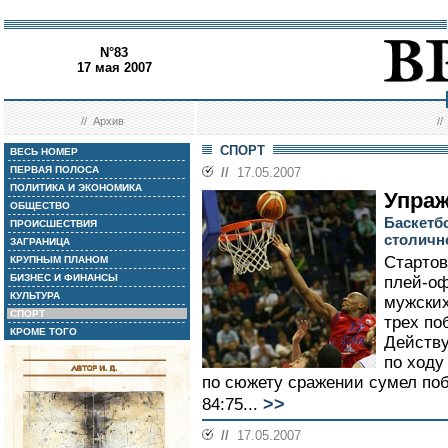
N°83
17 мая 2007
//
Архив
/
СПОРТ
ВЕСЬ НОМЕР
ПЕРВАЯ ПОЛОСА
//
17.05.2007
ПОЛИТИКА И ЭКОНОМИКА
Упраж
ОБЩЕСТВО
Баскетб
ПРОИСШЕСТВИЯ
столичн
ЗАГРАНИЦА
Старто
КРУПНЫМ ПЛАНОМ
БИЗНЕС И ФИНАНСЫ
плей-оф
КУЛЬТУРА
мужских
СПОРТ
трех по
КРОМЕ ТОГО
Действ
по ходу
по сюжету сражении сумел поб
>>
84:75...
//
17.05.2007