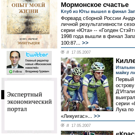
Мормонское счастье
Клуб из Юты вышел в финал За
Форвард сборной России Андр
личной результативности сезон
серии «Юта» -- «Голден Стэйт
1998 года вышли в финал Запа
>>
100:87...
//
17.05.2007
Килле
Итальян
майку л
Первый 
острову
Д'Итали
выиграл
серии «
Лука по
>>
«Ликуигас»...
//
17.05.2007
«Крас