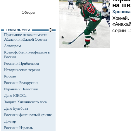
на шв
Хроника
Обзоры
Хоккей.
«Анахай
серии 1:
ТЕМЫ НОМЕРА
Признание независимости
Абхазии и Южной Осетии
Автопром
Ксенофобия и неофашизм в
России
Россия и Прибалтика
Исторические версии
Косово
Россия и Белоруссия
Израиль и Палестина
Дело ЮКОСа
Защита Химкинского леса
Дело Бульбова
Россия и финансовый кризис
Доллар
Россия и Израиль