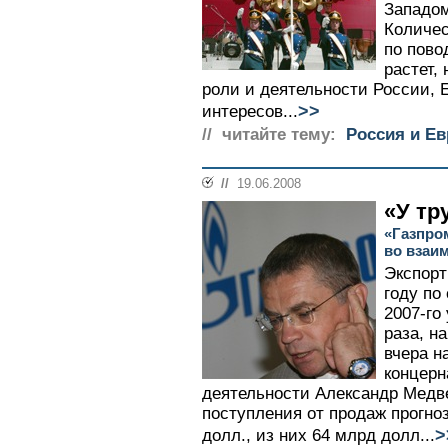
Западом
Количес
по пово
растет,
роли и деятельности России, 
>>
интересов...
// читайте тему:
Россия и Е
//
19.06.2008
«У тр
«Газпро
во взаи
Экспорт
году по
2007-го
раза, н
вчера н
концерн
деятельности Александр Медв
поступления от продаж прогно
>
долл., из них 64 млрд долл...