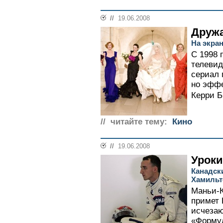
//
19.06.2008
Дружа
На экран
С 1998 
телевид
сериал 
но эффе
Керри Б
// читайте тему:
Кино
//
19.06.2008
Уроки
Канадск
Хамильт
Маньи-К
примет 
исчеза
«Формул