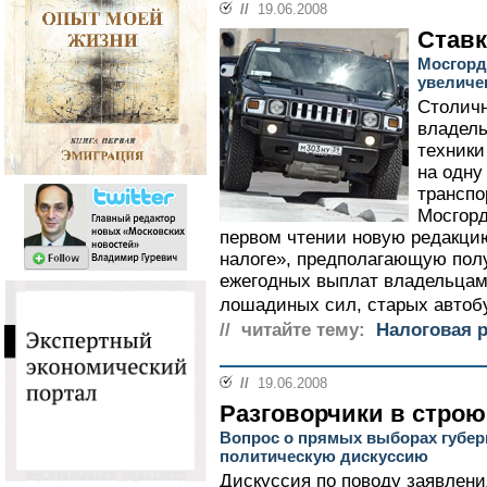
//
19.06.2008
Став
Мосгорд
увеличе
Столич
владель
техники
на одну
транспо
Мосгорд
первом чтении новую редакци
налоге», предполагающую пол
ежегодных выплат владельца
лошадиных сил, старых автобус
// читайте тему:
Налоговая 
//
19.06.2008
Разговорчики в строю
Вопрос о прямых выборах губерн
политическую дискуссию
Дискуссия по поводу заявлени