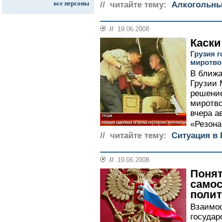
все персоны
// читайте тему:
Алкогольны
//
19.06.2008
Каски
Грузия 
миротво
В ближа
Грузии 
решение
миротво
вчера а
«Резона
// читайте тему:
Ситуация в 
//
19.06.2008
Понят
самос
полит
Взаимо
государ