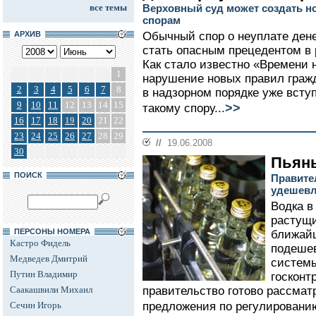
все темы
Верховный суд может создать н
спорам
АРХИВ
Обычный спор о неуплате дене
стать опасным прецедентом в 
Как стало известно «Времени 
1
нарушение новых правил граж
2
3
4
5
6
7
8
в надзорном порядке уже всту
9
10
11
12
13
14
15
>>
такому спору...
16
17
18
19
20
21
22
23
24
25
26
27
28
29
//
19.06.2008
30
Пьян
ПОИСК
Правите
удешевл
Водка в
растущи
ПЕРСОНЫ НОМЕРА
ближай
Кастро Фидель
подешев
Медведев Дмитрий
системы
Путин Владимир
госконт
Саакашвили Михаил
правительство готово рассмат
Сечин Игорь
предложения по регулированию