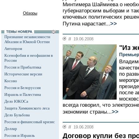
Минтимера Шаймиева о необх
губернаторским выборам и так
Обзоры
ключевых политических реше
>>
Путина нарастает...
ТЕМЫ НОМЕРА
Признание независимости
//
19.06.2008
Абхазии и Южной Осетии
"Из ж
Автопром
Премьер
Ксенофобия и неофашизм в
России
Владими
Россия и Прибалтика
качеств
по разв
Исторические версии
меропри
Косово
президе
Россия и Белоруссия
после а
Израиль и Палестина
московс
Дело ЮКОСа
всегда говорил, что электроэн
Защита Химкинского леса
>>
экономики страны...
Дело Бульбова
Россия и финансовый кризис
//
19.06.2008
Доллар
Договор купли без пр
Россия и Израиль