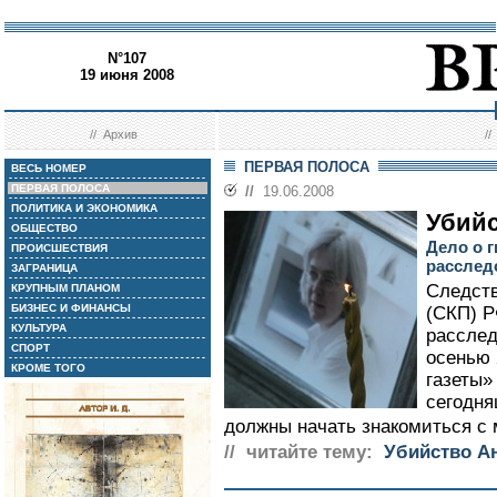
N°107
19 июня 2008
//
Архив
/
ПЕРВАЯ ПОЛОСА
ВЕСЬ НОМЕР
ПЕРВАЯ ПОЛОСА
//
19.06.2008
ПОЛИТИКА И ЭКОНОМИКА
Убийс
ОБЩЕСТВО
Дело о 
ПРОИСШЕСТВИЯ
расслед
ЗАГРАНИЦА
Следств
КРУПНЫМ ПЛАНОМ
БИЗНЕС И ФИНАНСЫ
(СКП) Р
КУЛЬТУРА
расслед
СПОРТ
осенью 
КРОМЕ ТОГО
газеты»
сегодня
должны начать знакомиться с 
// читайте тему:
Убийство А