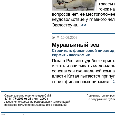
трассы 
гонок н
вопросов нет, ее местоположе
неудовольствие у главного че
>>
Экклостоуна...
//
19.06.2008
Муравьиный зев
Строитель финансовой пирамиды
кормить насекомых
Пока в России судебные прис
искать и описывать мало-мал
основателя скандальной комп
власти Китая пытаются припу
своих финансовых пирамид...
Свидетельство о регистрации СМИ:
Принимаются вопросы
ЭЛ N° 77-2909 от 26 июня 2000 г
По содержанию публ
Любое использование материалов и иллюстраций
возможно только по согласованию с редакцией