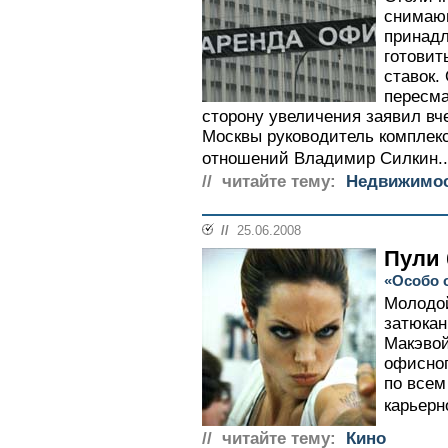
снимаю
принадл
готовит
ставок.
пересма
сторону увеличения заявил вч
Москвы руководитель комплек
отношений Владимир Силкин..
// читайте тему:
Недвижимо
//
25.06.2008
Пули 
«Особо 
Молодой
затюкан
Макэвой
офисног
по всем
карьерно
// читайте тему:
Кино