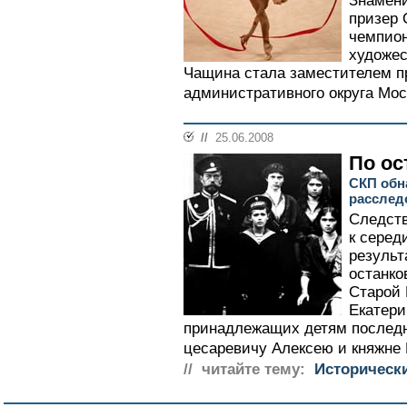
Знамени
призер 
чемпион
художес
Чащина стала заместителем п
административного округа Мос
//
25.06.2008
По ос
СКП обн
расслед
Следств
к серед
результ
останко
Старой 
Екатери
принадлежащих детям последн
цесаревичу Алексею и княжне 
// читайте тему:
Историческ