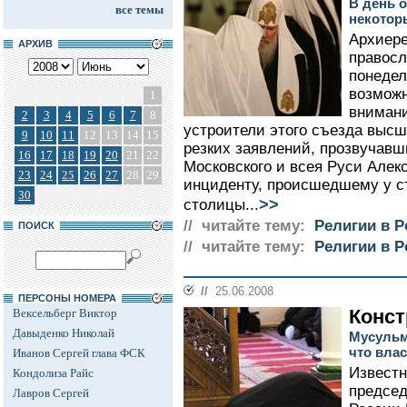
В день 
все темы
некотор
Архиере
АРХИВ
правосл
понедел
возможн
1
внимани
2
3
4
5
6
7
8
устроители этого съезда высши
9
10
11
12
13
14
15
резких заявлений, прозвучавш
16
17
18
19
20
21
22
Московского и всея Руси Алекси
23
24
25
26
27
28
29
инциденту, происшедшему у ст
30
>>
столицы...
// читайте тему:
Религии в Р
ПОИСК
// читайте тему:
Религии в Р
//
25.06.2008
ПЕРСОНЫ НОМЕРА
Конст
Вексельберг Виктор
Давыденко Николай
Мусульма
что вла
Иванов Сергей глава ФСК
Извест
Кондолиза Райс
председ
Лавров Сергей