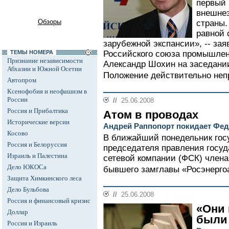
первый 
внешнеэ
Обзоры
страны.
равной 
зарубежной экспансии», -- зая
ТЕМЫ НОМЕРА
Российского союза промышлен
Признание независимости
Александр Шохин на заседании
Абхазии и Южной Осетии
Положение действительно непр
Автопром
Ксенофобия и неофашизм в
России
//
25.06.2008
Россия и Прибалтика
Атом в проводах
Исторические версии
Андрей Раппопорт покидает Фе
Косово
В ближайший понедельник госу
Россия и Белоруссия
председателя правления госу
Израиль и Палестина
сетевой компании (ФСК) член
Дело ЮКОСа
бывшего замглавы «Росэнергоа
Защита Химкинского леса
Дело Бульбова
//
25.06.2008
Россия и финансовый кризис
«Они 
Доллар
были
Россия и Израиль