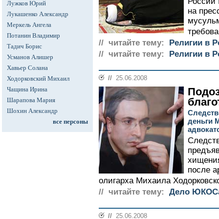
России 
Лужков Юрий
на прес
Лукашенко Александр
мусульм
Меркель Ангела
требова
Потанин Владимир
// читайте тему:
Религии в Р
Тадич Борис
// читайте тему:
Религии в Р
Усманов Алишер
Хавьер Солана
//
25.06.2008
Ходорковский Михаил
Чащина Ирина
Подо
благо
Шарапова Мария
Шохин Александр
Следств
деньги 
все персоны
адвокат
Следств
предъяв
хищени
после а
олигарха Михаила Ходорковско
// читайте тему:
Дело ЮКОС
//
25.06.2008