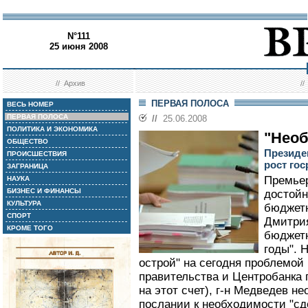
N°111
25 июня 2008
//
Архив
/
ПЕРВАЯ ПОЛОСА
ВЕСЬ НОМЕР
ПЕРВАЯ ПОЛОСА
//
25.06.2008
ПОЛИТИКА И ЭКОНОМИКА
"Необ
ОБЩЕСТВО
Президе
ПРОИСШЕСТВИЯ
рост го
ЗАГРАНИЦА
Премье
НАУКА
БИЗНЕС И ФИНАНСЫ
достойн
КУЛЬТУРА
бюджетн
СПОРТ
Дмитри
КРОМЕ ТОГО
бюджетн
годы". 
острой" на сегодня проблемой
правительства и Центробанка
на этот счет), г-н Медведев н
послании к необходимости "с