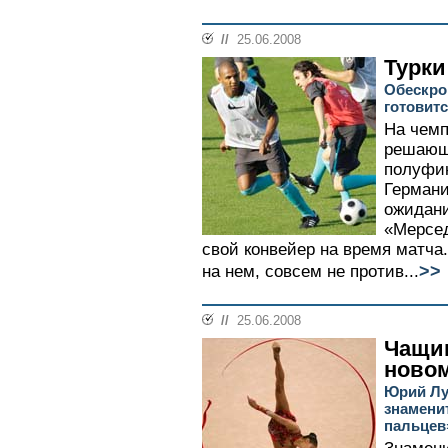
//
25.06.2008
Турки
Обескро
готовитс
На чемп
решающ
полуфин
Германи
ожидани
«Мерсед
свой конвейер на время матча.
>>
на нем, совсем не против...
//
25.06.2008
Чащин
новом
Юрий Лу
знамени
пальцев