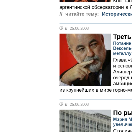
Констан
аргентинской обсерватории в Л
// читайте тему:
Историческ
//
25.06.2008
Треть
Потанин
Вексель
металлу
Глава «
и основ
Алишер
очередн
амбицио
из крупнейших в мире горно-ме
//
25.06.2008
По р
Мэрия М
увеличе
Столич