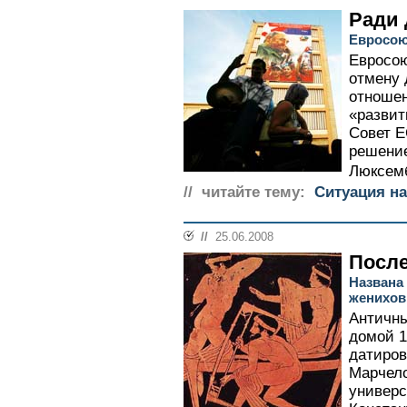
Ради 
Евросою
Евросо
отмену 
отношен
«развит
Совет Е
решение
Люксемб
// читайте тему:
Ситуация на
//
25.06.2008
После
Названа
женихов
Античны
домой 1
датиров
Марчело
универс