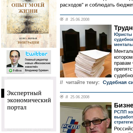
расходов" и соблюдать бюджет
//
25.06.2008
Труд
Юристы 
судебно
менталь
Менталь
котором
правам 
препятс
судебно
// читайте тему:
Судебная с
//
25.06.2008
Бизн
РСПП хо
выработ
стратеги
Российс