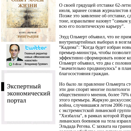
О своей грядущей отставке 62-лет
июля, заранее созвав журналистов
Позже это заявление об отставке, 
тоне, израильтяне назовут "самым
всю его политическую карьеру".
Эхуд Ольмерт объявил, что не прим
внутрипартийных выборах в возгл
"Кадима": "Когда будет избран нов
премьер-министра, чтобы позволит
эффективно сформировать новое ко
Ольмерт объявил, что два с полови
"значительно продвинулось" в план
благосостояния граждан.
Но было ли правление Ольмерта ст
эти дни спорят многие политологи
общественного мнения, более 70% 
этого премьера. Жаркую дискуссию
война, случившаяся летом 2006 год
с экстремистской ливанской груп
"Хизбалла", в рамках которой Изр
ливанских боевиков на тела израил
Эльдада Регева. С захвата на гран