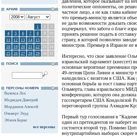
давления, которое оказывают на не
политические оппоненты, он решил
АРХИВ
частное лицо, а не как глава кабин
что премьер-министр является объе
не дали возможности доказать сво
1
2
3
подчеркнул, что забота о благе изр
4
5
6
7
8
9
10
принять решение подать в отставку
страну, в которой позволено заводи
11
12
13
14
15
16
17
министров. Премьер в Израиле не в
18
19
20
21
22
23
24
25
26
27
28
29
30
31
Интересно, что свое заявление Ольме
израильский парламент (кнессет) в
ПОИСК
основные вероятные преемники пре
49-летняя Ципи Ливни и министр т
находились с визитом в США. Как 
основная борьба за пост главы пар
ПЕРСОНЫ НОМЕРА
Ольмерта, глава израильского МИД
Валенса Лех
конференцию, которую она должна 
Медведев Дмитрий
госсекретарем США Кондолизой Ра
переговорной группы Ахмадом Крэ
Мордашов Алексей
Ольмерт Эхуд
Первый тур голосования в "Кадиме"
Эбзеев Борис
один из претендентов не наберет н
все персоны
состоится второй тур. Помимо Ци
внутрипартийных выборах скорее в