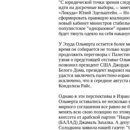
"С юридической точки зрения сле
идти на досрочные выборы, -- заме
«Ликуда» Юлий Эдельштейн. -- Но 
сформировать правящую коалицию? 
новый кабинет министров стабиль
популистское "одноразовое" правит
будет тянуть одеяло на себя накан
У Эхуда Ольмерта остается более ме
время он собирается не только ходи
продолжить переговоры с Палестин
узнав о предстоящей отставке Ольм
позвонил президент США Джордж Б
Белого Дома, президент выразил над
удастся заключить палестино-израи
исключено, что в середине августа 
Кондолиза Райс.
Однако в эти перспективы в Израил
Ольмерта оставались не несколько м
мирного соглашения все равно не 
менять всю свою позицию по этому 
кнессета от арабской партии "Нац
(БАЛАД) Джамаль Захалка. А депу
Солодкина заявила нашей газете: "