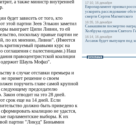
трит, а также министр внутренней
17:10, 16 декабря
Европарламент призвал росси
р.
ускорить расследование обст
смерти Сергея Магнитского
и будет зависеть от того, кто
16:35, 16 декабря
 от этой партии Зеев Элькин заметил
Саакашвили посмертно награ
боры выиграет Ципи Ливни, то ей
Холбрука орденом Святого Г
ельство, поскольку правые партии не
16:14, 16 декабря
ой, по их мнению, Ливни". (Имеется
Ассанж будет выпущен под з
ить критикуемый правыми курс на
о соглашения с палестинцами.) Наш
оздания правоцентристской коалиции
у одержит Шауль Мофаз".
ьству в случае отставки премьера и
ы не примет решение о своем
должен поручить главе самой крупной
ае следующему председателю
Закон отводит на это 28 дней.
от срок еще на 14 дней. Если
вительство должно быть приведено к
е сформировать коалицию не удастся,
ные парламентские выборы. К их
авой партии "Ликуд" Биньямин