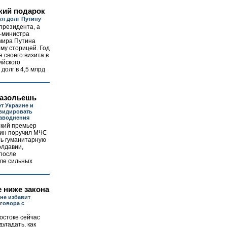
кий подарок
л долг Путину
президента, а
-министра
мира Путина
ему сторицей. Год
я своего визита в
ийского
долг в 4,5 млрд
разольешь
т Украине и
видировать
наводнения
ский премьер
ин поручил МЧС
ть гуманитарную
лдавии,
после
ле сильных
 ниже закона
 не избавит
зговора с
остоке сейчас
угадать, как