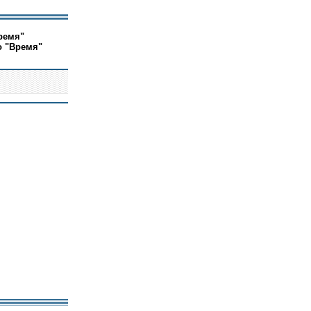
ремя"
о "Время"