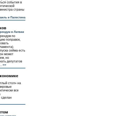
ться события в
литической
министра страны
аиль и Палестина
ков
рендум в Латвии
ерендум по
цию поправок,
ровать
ламента).
пуска сейма есть
 он может
ем, но
нать депутатов
..
>>
экономике
глый стол» на
 мировые
ктически все
а
н сделан
етом