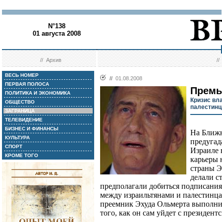
N°138
01 августа 2008
//
Архив
/
ВЕСЬ НОМЕР
//
01.08.2008
ПЕРВАЯ ПОЛОСА
Премь
ПОЛИТИКА И ЭКОНОМИКА
Кризис вла
ОБЩЕСТВО
палестин
ЗАГРАНИЦА
ТЕЛЕВИДЕНИЕ
БИЗНЕС И ФИНАНСЫ
На Ближн
КУЛЬТУРА
предугад
СПОРТ
Израиле 
КРОМЕ ТОГО
карьеры 
страны Э
делали с
предполагали добиться подписания
между израильтянами и палестинца
преемник Эхуда Ольмерта выполни
того, как он сам уйдет с президентс