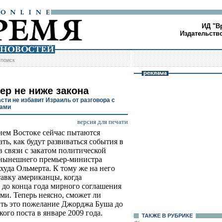
ИД "В
Издательств
/
поиск
ер не ниже закона
сти не избавит Израиль от разговора с
цами
версия для печати
ем Востоке сейчас пытаются
ать, как будут развиваться события в
в связи с закатом политической
нынешнего премьер-министра
худа Ольмерта. К тому же на него
тавку американцы, когда
 до конца года мирного соглашения
ми. Теперь неясно, сможет ли
ть это пожелание Джорджа Буша до
кого поста в январе 2009 года.
ТАКЖЕ В РУБРИКЕ