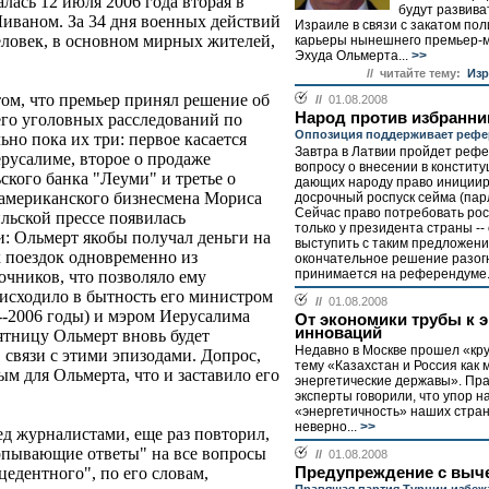
лась 12 июля 2006 года вторая в
будут развива
иваном. За 34 дня военных действий
Израиле в связи с закатом по
еловек, в основном мирных жителей,
карьеры нынешнего премьер-
Эхуда Ольмерта...
>>
// читайте тему:
Изр
том, что премьер принял решение об
//
01.08.2008
Народ против избранни
его уголовных расследований по
Оппозиция поддерживает рефе
но пока их три: первое касается
Завтра в Латвии пройдет реф
русалиме, второе о продаже
вопросу о внесении в конститу
ского банка "Леуми" и третье о
дающих народу право иниции
 американского бизнесмена Мориса
досрочный роспуск сейма (пар
Сейчас право потребовать рос
ильской прессе появилась
только у президента страны --
: Ольмерт якобы получал деньги на
выступить с таким предложени
 поездок одновременно из
окончательное решение разог
принимается на референдуме.
очников, что позволяло ему
оисходило в бытность его министром
//
01.08.2008
-2006 годы) и мэром Иерусалима
От экономики трубы к 
инноваций
ятницу Ольмерт вновь будет
Недавно в Москве прошел «кру
связи с этими эпизодами. Допрос,
тему «Казахстан и Россия как
ым для Ольмерта, что и заставило его
энергетические державы». Пра
эксперты говорили, что упор н
«энергетичность» наших стра
неверно...
>>
ед журналистами, еще раз повторил,
ерпывающие ответы" на все вопросы
//
01.08.2008
Предупреждение с выч
цедентного", по его словам,