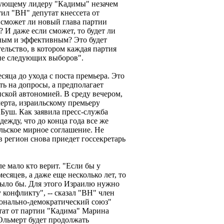
дующему лидеру "Кадимы" незачем
тил "ВН" депутат кнессета от
сможет ли новый глава партии
И даже если сможет, то будет ли
ным и эффективным? Это будет
ельство, в котором каждая партия
уне следующих выборов".
сяца до ухода с поста премьера. Это
ть на допросы, а предполагает
ской автономией. В среду вечером,
ерта, израильскому премьеру
уш. Как заявила пресс-служба
ежду, что до конца года все же
льское мирное соглашение. Не
в регион снова приедет госсекретарь
е мало кто верит. "Если бы у
есяцев, а даже еще несколько лет, то
было бы. Для этого Израилю нужно
конфликту", -- сказал "ВН" член
ионально-демократический союз"
тат от партии "Кадима" Марина
Ольмерт будет продолжать