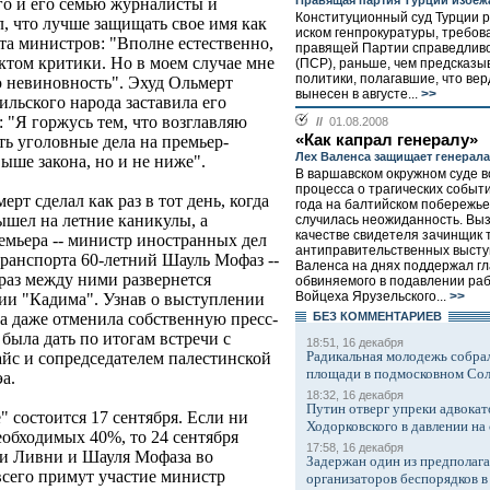
Правящая партия Турции избеж
го и его семью журналисты и
Конституционный суд Турции 
, что лучше защищать свое имя как
иском генпрокуратуры, требов
ета министров: "Вполне естественно,
правящей Партии справедливо
ктом критики. Но в моем случае мне
(ПСР), раньше, чем предсказ
политики, полагавшие, что вер
ю невиновность". Эхуд Ольмерт
вынесен в августе...
>>
аильского народа заставила его
: "Я горжусь тем, что возглавляю
//
01.08.2008
«Как капрал генералу»
ть уголовные дела на премьер-
Лех Валенса защищает генерал
ыше закона, но и не ниже".
В варшавском окружном суде в
процесса о трагических событ
рт сделал как раз в тот день, когда
года на балтийском побережь
ышел на летние каникулы, а
случилась неожиданность. Вы
качестве свидетеля зачинщик 
мьера -- министр иностранных дел
антиправительственных высту
ранспорта 60-летний Шауль Мофаз --
Валенса на днях поддержал гл
раз между ними развернется
обвиняемого в подавлении раб
Войцеха Ярузельского...
>>
тии "Кадима". Узнав о выступлении
БЕЗ КОМMЕНТАРИЕВ
а даже отменила собственную пресс-
была дать по итогам встречи с
18:51, 16 декабря
Радикальная молодежь собрал
йс и сопредседателем палестинской
площади в подмосковном Со
а.
18:32, 16 декабря
Путин отверг упреки адвокат
 состоится 17 сентября. Если ни
Ходорковского в давлении на 
еобходимых 40%, то 24 сентября
17:58, 16 декабря
пи Ливни и Шауля Мофаза во
Задержан один из предполаг
сего примут участие министр
организаторов беспорядков 