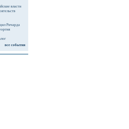
йские власти
оятельств
дил Ричарда
еоргия
алог
все события