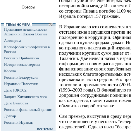
солдат и убийства еще пятерых нача
истории война между Израилем и Л
Обзоры
со стороны Ливана погибло 1109 ч
Израиль потерял 157 граждан.
ТЕМЫ НОМЕРА
В Израиле мало кто сомневается в 
Признание независимости
отставке из-за ведущихся против н
Абхазии и Южной Осетии
подозрению в коррупции. Официаль
Автопром
сделки по купле-продаже дома в Ие
Ксенофобия и неофашизм в
контрольного пакета акций израиль
России
получении крупных сумм денег от
Россия и Прибалтика
Талански. Две недели назад в изра
информация о новом расследовании
Исторические версии
финансирование своих зарубежных
Косово
нескольких благотворительных ист
Россия и Белоруссия
присваивать часть средств. Это пр
Израиль и Палестина
торговли и промышленности (2003-
(1993--2003 годы). В ближайшую п
Дело ЮКОСа
допрошен сотрудниками полиции в 
Защита Химкинского леса
как ожидается, станет самым тяжел
Дело Бульбова
объявить о скорой отставке.
Россия и финансовый кризис
Доллар
Сам премьер, выступая в среду пер
что не виновен и у него есть "исч
Россия и Израиль
следователей. Однако из-за "беспре
все темы