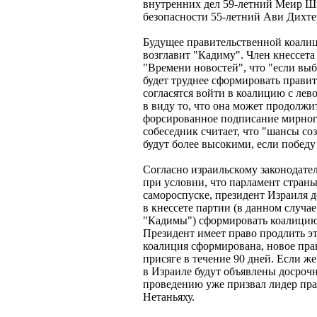
внутренних дел 59-летний Меир Ши
безопасности 55-летний Ави Дихте
Будущее правительственной коалици
возглавит "Кадиму". Член кнессета
"Времени новостей", что "если вы
будет труднее сформировать правит
согласятся войти в коалицию с лев
в виду то, что она может продолж
форсированное подписание мирног
собеседник считает, что "шансы с
будут более высокими, если побед
Согласно израильскому законодател
при условии, что парламент стран
самороспуске, президент Израиля 
в кнессете партии (в данном случ
"Кадимы") сформировать коалицию. 
Президент имеет право продлить эт
коалиция сформирована, новое пра
присяге в течение 90 дней. Если ж
в Израиле будут объявлены досроч
проведению уже призвал лидер пр
Нетаньяху.