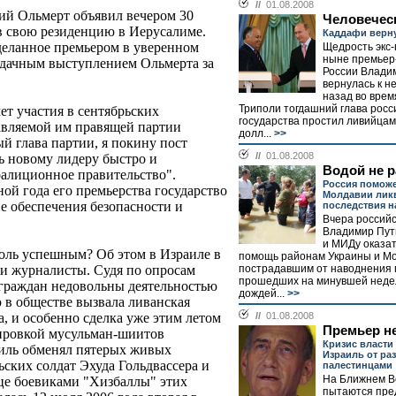
//
01.08.2008
ний Ольмерт объявил вечером 30
Человечес
 в свою резиденцию в Иерусалиме.
Каддафи верну
сделанное премьером в уверенном
Щедрость экс-
ныне премьер
 удачным выступлением Ольмерта за
России Влади
вернулась к н
назад во врем
Триполи тогдашний глава росс
ет участия в сентябрьских
государства простил ливийцам 
авляемой им правящей партии
долл...
>>
ый глава партии, я покину пост
//
01.08.2008
ь новому лидеру быстро и
Водой не 
алиционное правительство".
Россия поможе
ной года его премьерства государство
Молдавии лик
е обеспечения безопасности и
последствия 
Вчера россий
Владимир Пут
и МИДу оказа
оль успешным? Об этом в Израиле в
помощь районам Украины и Мо
пострадавшим от наводнения 
 и журналисты. Судя по опросам
прошедших на минувшей неде
граждан недовольны деятельностью
дождей...
>>
 в обществе вызвала ливанская
//
01.08.2008
а, и особенно сделка уже этим летом
Премьер не
пировкой мусульман-шиитов
Кризис власти
аиль обменял пятерых живых
Израиль от ра
ьских солдат Эхуда Гольдвассера и
палестинцами
На Ближнем В
ице боевиками "Хизбаллы" этих
пытаются пред