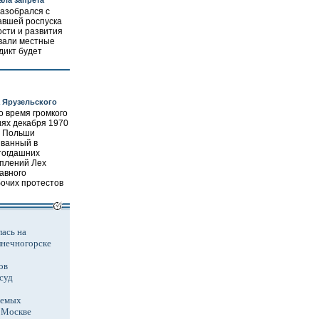
ала запрета
разобрался с
авшей роспуска
сти и развития
ывали местные
дикт будет
а Ярузельского
о время громкого
иях декабря 1970
е Польши
званный в
тогдашних
плений Лех
авного
очих протестов
ась на
лнечногорске
ов
суд
аемых
в Москве