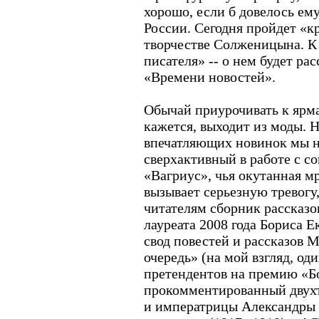
хорошо, если б довелось ем
России. Сегодня пройдет «к
творчестве Солженицына. К
писателя» -- о нем будет ра
«Времени новостей».
Обычай приурочивать к ярма
кажется, выходит из моды. Н
впечатляющих новинок мы н
сверхактивный в работе с с
«Вагриус», чья окутанная м
вызывает серьезную тревогу,
читателям сборник рассказ
лауреата 2008 года Бориса Е
свод повестей и рассказов
очередь» (на мой взгляд, о
претендентов на премию «Б
прокомментированный двухт
и императрицы Александры