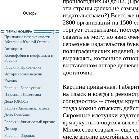
прошлогодних 60 до 82. (Пр
эти страны далеко не самы
Обзоры
издательствами?) Всего же 
2800 организаций на 1500 ст
торгует открытками, постер
ТЕМЫ НОМЕРА
сказать не могу, но явно оч
Признание независимости
Абхазии и Южной Осетии
серьезные издательства букв
Автопром
полиграфических изделий, 
Ксенофобия и неофашизм в
выражаясь, косвенное отнош
России
выставочном ангаре дешевен
Россия и Прибалтика
достаточно.
Исторические версии
Косово
Картина привычная. Габарит
Россия и Белоруссия
на изыск и всегда с демонс
Израиль и Палестина
солидности» -- стенды крупн
Дело ЮКОСа
труда можно отыскать дейст
Защита Химкинского леса
Скромные клетушки издате
Дело Бульбова
ярмарку пытающихся высвоб
Россия и финансовый кризис
Множество старых -- еще сов
Доллар
Россия и Израиль
числе вполне достойных), 