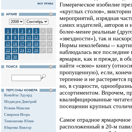
все темы
Гомерическое изобилие през
«круглых столов», викторин 
АРХИВ
мероприятий, изрядная част
самих издателей, авторов и 
более-менее реальные (друго
1
2
3
4
5
6
7
8
9
10
11
12
13
14
«звездности»), так и наскор
15
16
17
18
19
20
21
Нормы неколебимы -- картин
22
23
24
25
26
27
28
наблюдалась все последние 
29
30
ярмарки, как и прежде, в о
найти «свою» книгу (относ
ПОИСК
пропущенную), если, конеч
терпение и не растеряется п
но, в сущности, однообраз
ПЕРСОНЫ НОМЕРА
ассортиментом. Впрочем, пр
Кокойты Эдуард
квалифицированные читате
Медведев Дмитрий
посещении крупных столич
Резник Максим
Смирнов Игорь
Самое отрадное ярмарочное 
Тимошенко Юлия
расположенный в 20-м пави
Ющенко Виктор