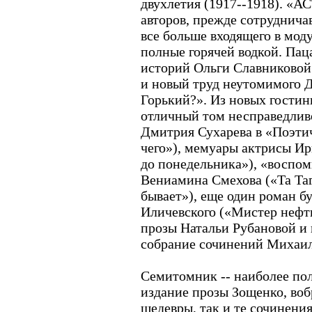
двухлетия (1917--1918). «А
авторов, прежде сотруднича
все больше входящего в мод
полные горячей водкой. Пац
историй Ольги Славниковой
и новый труд неутомимого 
Горький?». Из новых гости
отличный том несправедлив
Дмитрия Сухарева в «Поэти
чего»), мемуары актрисы И
до понедельника»), «воспо
Вениамина Смехова («Та Таг
бывает»), еще один роман б
Иличевского («Мистер нефть
прозы Натальи Рубановой и
собрание сочинений Михаил
Семитомник -- наиболее пол
издание прозы Зощенко, во
шедевры, так и те сочинения