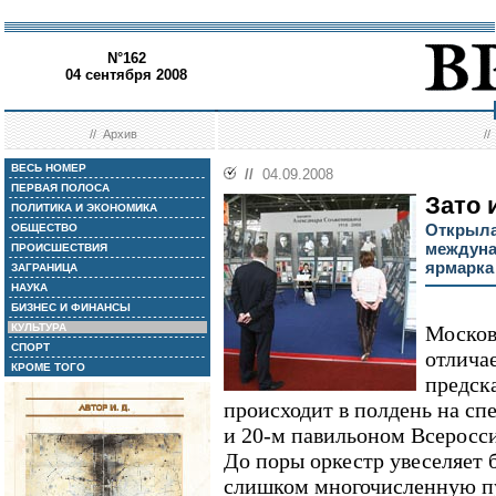
N°162
04 сентября 2008
//
Архив
/
ВЕСЬ НОМЕР
//
04.09.2008
ПЕРВАЯ ПОЛОСА
Зато 
ПОЛИТИКА И ЭКОНОМИКА
Открыла
ОБЩЕСТВО
междуна
ПРОИСШЕСТВИЯ
ярмарка
ЗАГРАНИЦА
НАУКА
БИЗНЕС И ФИНАНСЫ
КУЛЬТУРА
Москов
СПОРТ
отлича
КРОМЕ ТОГО
предск
происходит в полдень на с
и 20-м павильоном Всеросси
До поры оркестр увеселяет 
слишком многочисленную п