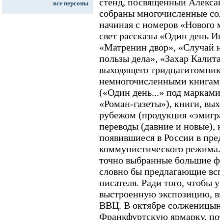
стенд, посвященный Алекса
все персоны
собраны многочисленные со
начиная с номеров «Нового 
свет рассказы «Один день И
«Матренин двор», «Случай н
пользы дела», «Захар Калит
выходящего тридцатитомник
немногочисленными книгам
(«Один день...» под марками
«Роман-газеты»), книги, вы
рубежом (продукция «эмигра
переводы (давние и новые), 
появившиеся в России в пре
коммунистического режима
точно выбранные большие 
словно бы предлагающие вс
писателя. Ради того, чтобы 
выстроенную экспозицию, вп
ВВЦ. В октябре солженицын
Франкфуртскую ярмарку, по