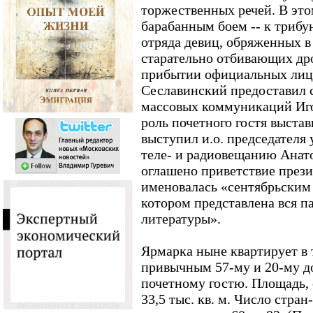
торжественных речей. В это
барабанным боем -- к трибу
отряда девиц, обряженных в
старательно отбивающих дро
прибытии официальных лиц.
Сеславинский предоставил 
массовых коммуникаций Иг
роль почетного гостя выста
выступил и.о. председателя
теле- и радиовещанию Анат
оглашено приветствие прези
именовалась «сентябрьским
котором представлена вся п
литературы».
Ярмарка ныне квартирует в 
привычным 57-му и 20-му д
почетному гостю. Площадь, 
33,5 тыс. кв. м. Число стра