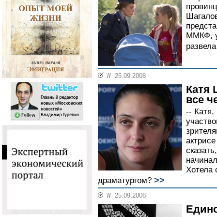
провинц
Шагалов
предста
ММКФ, у
развела
//
25.09.2008
Катя 
все ч
-- Катя
участво
зрителя
актрисе
сказать
начинал
Хотела 
>>
драматургом?
//
25.09.2008
Едино