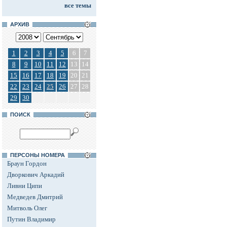
все темы
АРХИВ
1
2
3
4
5
6
7
8
9
10
11
12
13
14
15
16
17
18
19
20
21
22
23
24
25
26
27
28
29
30
ПОИСК
ПЕРСОНЫ НОМЕРА
Браун Гордон
Дворкович Аркадий
Ливни Ципи
Медведев Дмитрий
Митволь Олег
Путин Владимир