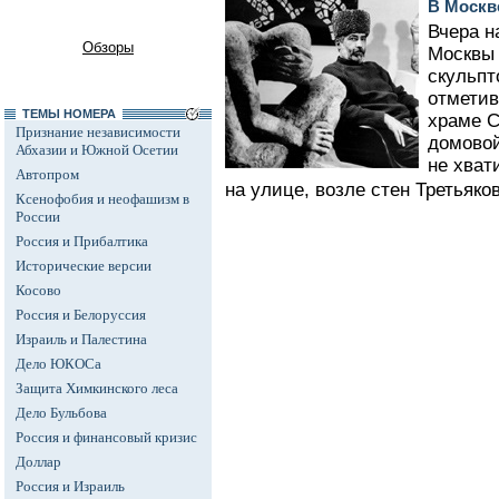
В Москв
Вчера н
Обзоры
Москвы 
скульпт
отметив
ТЕМЫ НОМЕРА
храме С
Признание независимости
домовой
Абхазии и Южной Осетии
не хват
Автопром
на улице, возле стен Третьяков
Ксенофобия и неофашизм в
России
Россия и Прибалтика
Исторические версии
Косово
Россия и Белоруссия
Израиль и Палестина
Дело ЮКОСа
Защита Химкинского леса
Дело Бульбова
Россия и финансовый кризис
Доллар
Россия и Израиль