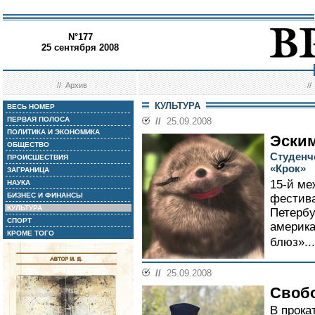
N°177
25 сентября 2008
//
Архив
/
КУЛЬТУРА
ВЕСЬ НОМЕР
ПЕРВАЯ ПОЛОСА
//
25.09.2008
ПОЛИТИКА И ЭКОНОМИКА
Эским
ОБЩЕСТВО
Студенч
ПРОИСШЕСТВИЯ
«Крок»
ЗАГРАНИЦА
15-й м
НАУКА
БИЗНЕС И ФИНАНСЫ
фестива
КУЛЬТУРА
Петерб
СПОРТ
америка
КРОМЕ ТОГО
блюз»..
//
25.09.2008
Своб
В прока