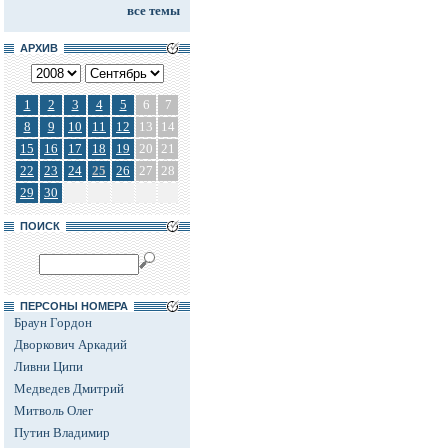
все темы
АРХИВ
1
2
3
4
5
6
7
8
9
10
11
12
13
14
15
16
17
18
19
20
21
22
23
24
25
26
27
28
29
30
ПОИСК
ПЕРСОНЫ НОМЕРА
Браун Гордон
Дворкович Аркадий
Ливни Ципи
Медведев Дмитрий
Митволь Олег
Путин Владимир