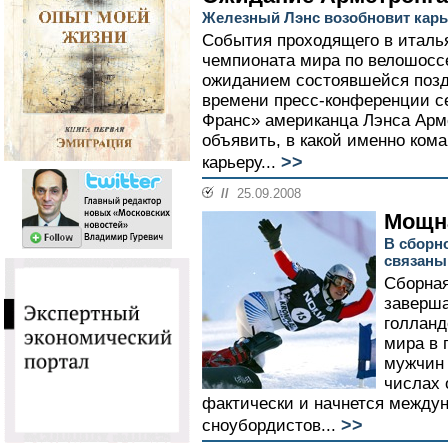
Железный Лэнс возобновит карь
События проходящего в италь
чемпионата мира по велошоссе
ожиданием состоявшейся позд
времени пресс-конференции с
Франс» американца Лэнса Арм
объявить, в какой именно ком
>>
карьеру...
//
25.09.2008
Мощн
В сборн
связаны
Сборная
заверша
голланд
мира в 
мужчин 
числах 
фактически и начнется между
>>
сноубордистов...