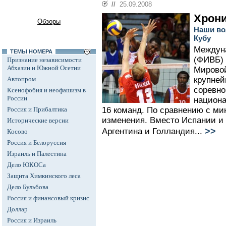
//
25.09.2008
Хрон
Обзоры
Наши во
Кубу
Междун
ТЕМЫ НОМЕРА
(ФИВБ) 
Признание независимости
Абхазии и Южной Осетии
Мировой
Автопром
крупне
соревно
Ксенофобия и неофашизм в
России
национа
Россия и Прибалтика
16 команд. По сравнению с ми
изменения. Вместо Испании и 
Исторические версии
>>
Аргентина и Голландия...
Косово
Россия и Белоруссия
Израиль и Палестина
Дело ЮКОСа
Защита Химкинского леса
Дело Бульбова
Россия и финансовый кризис
Доллар
Россия и Израиль