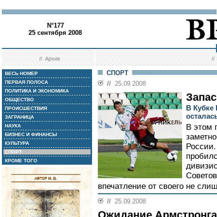
N°177
25 сентября 2008
//
Архив
/
СПОРТ
ВЕСЬ НОМЕР
ПЕРВАЯ ПОЛОСА
//
25.09.2008
ПОЛИТИКА И ЭКОНОМИКА
Запас
ОБЩЕСТВО
В Кубке 
ПРОИСШЕСТВИЯ
осталас
ЗАГРАНИЦА
В этом 
НАУКА
БИЗНЕС И ФИНАНСЫ
заметно
КУЛЬТУРА
России.
СПОРТ
пробилс
КРОМЕ ТОГО
дивизио
Советов
впечатление от своего не слиш
//
25.09.2008
Ожидание Армстронга