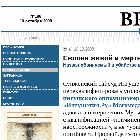
N°188
10 октября 2008
//
Архив
/
ВЕСЬ НОМЕР
//
10.10.2008
ПЕРВАЯ ПОЛОСА
Евлоев живой и мерт
ПОЛИТИКА И ЭКОНОМИКА
Назван обвиняемый в убийстве 
ОБЩЕСТВО
ПРОИСШЕСТВИЯ
ЗАГРАНИЦА
ТЕЛЕВИДЕНИЕ
Сунженский райсуд Ингушет
БИЗНЕС И ФИНАНСЫ
переквалифицировать уголо
КУЛЬТУРА
ингушского оппозиционера
СПОРТ
«Ингушетия.Ру» Магомеда
КРОМЕ ТОГО
адвоката потерпевших Мусы 
с квалификацией «причинен
неосторожности», а не «уби
погибшего. Произойдет это 