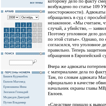
которому дело по факту см
все темы
возбуждено по статье 109 У
неосторожности). Адвокаты
АРХИВ
обращались в суд с просьбой
незаконное. «Мы считаем, ч
1
2
3
4
5
случай, а убийство, -- заяви
6
7
8
9
10
11
12
Поэтому уголовное дело до
13
14
15
16
17
18
19
по этой статье». Однако, по 
20
21
22
23
24
25
26
согласился, что уголовное 
27
28
29
30
31
правильно. Теперь защитник
ПОИСК
обращения в Европейский су
Вчера же адвокаты потерпе
с материалами дела по факт
ПЕРСОНЫ НОМЕРА
Бакиев Курманбек
Там, по словам адвоката Ма
Евлоев Магомед
официально в качестве обви
Ермошкина Инна
начальник охраны главы М
Зюганов Геннадий
Евлоев.
Медведев Дмитрий
Путин Владимир
«Следствие пришло к выводу