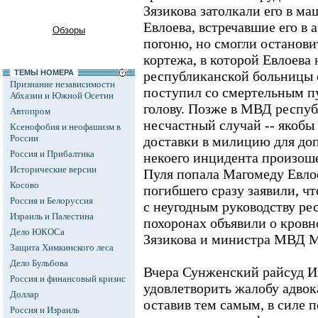
Зязикова затолкали его в ма
Евлоева, встречавшие его в 
Обзоры
погоню, но смогли останови
кортежа, в которой Евлоева 
ТЕМЫ НОМЕРА
республиканской больницы 
Признание независимости
поступил со смертельным п
Абхазии и Южной Осетии
голову. Позже в МВД респуб
Автопром
несчастный случай -- якобы
Ксенофобия и неофашизм в
России
доставки в милицию для доп
Россия и Прибалтика
некоего инцидента произош
Исторические версии
Пуля попала Магомеду Евлое
Косово
погибшего сразу заявили, чт
Россия и Белоруссия
с неугодным руководству ре
Израиль и Палестина
похоронах объявили о кровн
Дело ЮКОСа
Зязикова и министра МВД М
Защита Химкинского леса
Дело Бульбова
Вчера Сунженский райсуд И
Россия и финансовый кризис
удовлетворить жалобу адвока
Доллар
оставив тем самым, в силе 
Россия и Израиль