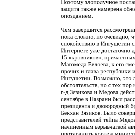
Поэтому злополучное поста
защита также намерена обжа
опозданием.
Чем завершится рассмотрение
пока сложно, но очевидно, 
спокойствию в Ингушетии сп
Интернете уже достаточно д
15 «кровников», причастны
Магомеда Евлоева, к его сме
прочих и глава республики 
Ингушетии. Возможно, это 
обстоятельств, но с тех пор
г-д Зязикова и Медова дейс
сентябре в Назрани был рас
президента и двоюродный бр
Бекхан Зязиков. Было совер
представителей тейпа Медо
начиненным взрывчаткой ав
протаранить кортеж министр