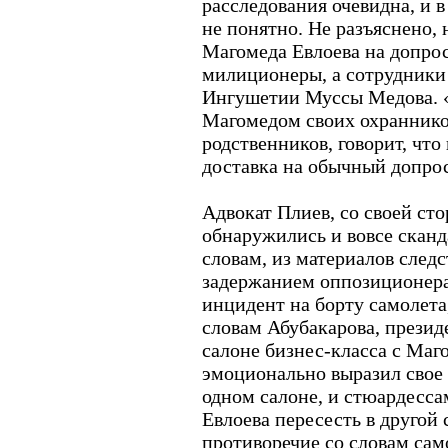
расследования очевидна, и 
не понятно. Не разъяснено,
Магомеда Евлоева на допро
милиционеры, а сотрудники
Ингушетии Муссы Медова. «
Магомедом своих охранников
родственников, говорит, что
доставка на обычный допрос»
Адвокат Плиев, со своей сто
обнаружились и вовсе сканд
словам, из материалов следс
задержанием оппозиционера
инцидент на борту самолета
словам Абубакарова, презид
салоне бизнес-класса с Ма
эмоционально выразил свое 
одном салоне, и стюардесса
Евлоева пересесть в другой
противоречие со словам сам