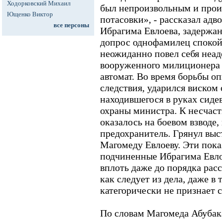
Ходорковский Михаил
был непроизвольным и произ
Ющенко Виктор
потасовки», - рассказал адв
все персоны
Ибрагима Евлоева, задержа
допрос однофамилец спокойн
неожиданно повел себя неад
вооруженного милиционера и
автомат. Во время борьбы о
следствия, ударился виском 
находившегося в руках сиде
охраны министра. К несчаст
оказалось на боевом взводе,
предохранитель. Грянул выст
Магомеду Евлоеву. Эти пока
подчиненные Ибрагима Евлое
вплоть даже до порядка рас
как следует из дела, даже 
категорически не признает 
По словам Магомеда Абубак