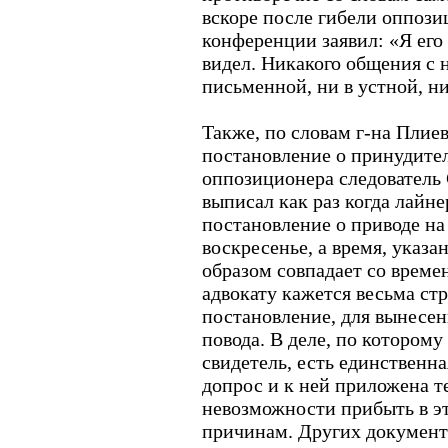
вскоре после гибели оппози
конференции заявил: «Я его 
видел. Никакого общения с н
письменной, ни в устной, ни
Также, по словам г-на Плиев
постановление о принудите
оппозиционера следовател
выписал как раз когда лайнер
постановление о приводе на
воскресенье, а время, указа
образом совпадает со времен
адвокату кажется весьма ст
постановление, для вынесен
повода. В деле, по котором
свидетель, есть единственна
допрос и к ней приложена т
невозможности прибыть в э
причинам. Других документо