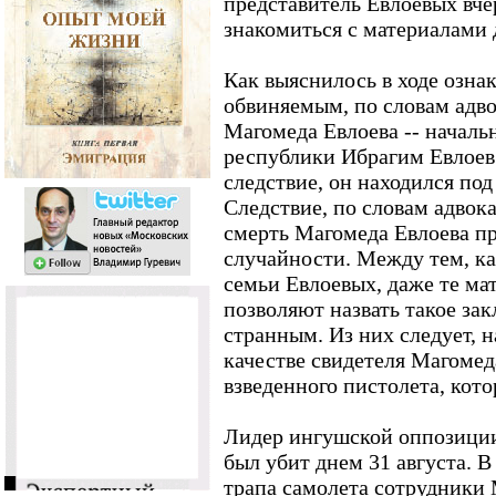
представитель Евлоевых вче
знакомиться с материалами 
Как выяснилось в ходе озна
обвиняемым, по словам адво
Магомеда Евлоева -- начал
республики Ибрагим Евлоев.
следствие, он находился под
Следствие, по словам адвока
смерть Магомеда Евлоева пр
случайности. Между тем, ка
семьи Евлоевых, даже те мат
позволяют назвать такое зак
странным. Из них следует, н
качестве свидетеля Магомед
взведенного пистолета, кот
Лидер ингушской оппозиции
был убит днем 31 августа. 
трапа самолета сотрудники