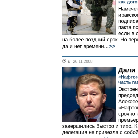
как дог
Намечен
иракско
подписа
пакта п
если в 
на более поздний срок. Но пе
>>
да и нет времени...
//
26.11.2008
Дали 
«Нафтог
часть га
Экстрен
председ
Алексе
«Нафтог
срочно 
премье
завершились быстро и тихо. К
делегация не привезла с собо