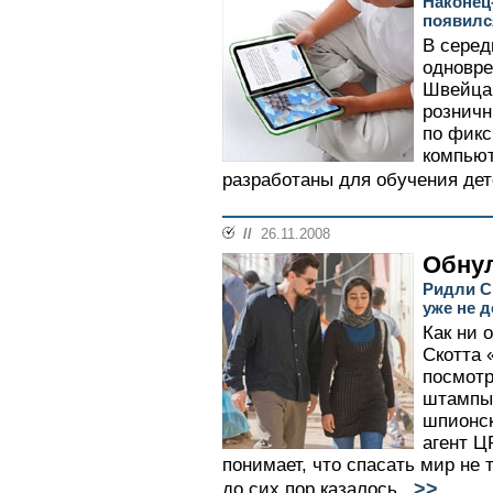
Наконец
появилс
В серед
одновре
Швейцар
розничн
по фикс
компью
разработаны для обучения дете
//
26.11.2008
Обну
Ридли С
уже не 
Как ни 
Скотта 
посмотр
штампы 
шпионск
агент Ц
понимает, что спасать мир не т
>>
до сих пор казалось...