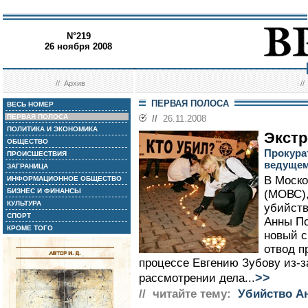
N°219
26 ноября 2008
//
Архив
/
ПЕРВАЯ ПОЛОСА
ВЕСЬ НОМЕР
ПЕРВАЯ ПОЛОСА
//
26.11.2008
ПОЛИТИКА И ЭКОНОМИКА
Экстр
ОБЩЕСТВО
Прокура
ПРОИСШЕСТВИЯ
ведущем
ЗАГРАНИЦА
В Моско
ИНФОРМАЦИОННОЕ ОБЩЕСТВО
БИЗНЕС И ФИНАНСЫ
(МОВС),
КУЛЬТУРА
убийств
СПОРТ
Анны По
КРОМЕ ТОГО
новый с
отвод п
процессе Евгению Зубову из-з
>>
рассмотрении дела...
// читайте тему:
Убийство А