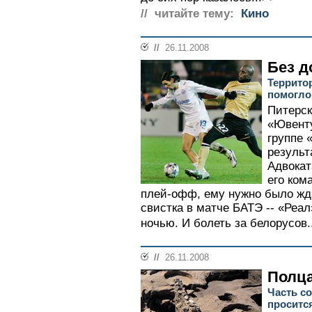
// читайте тему:
Кино
//
26.11.2008
Без д
Террито
помогло
Питерск
«Ювенту
группе 
результ
Адвокат
его ком
плей-офф, ему нужно было жд
свистка в матче БАТЭ -- «Реал
ночью. И болеть за белорусов..
//
26.11.2008
Полца
Часть с
проситс