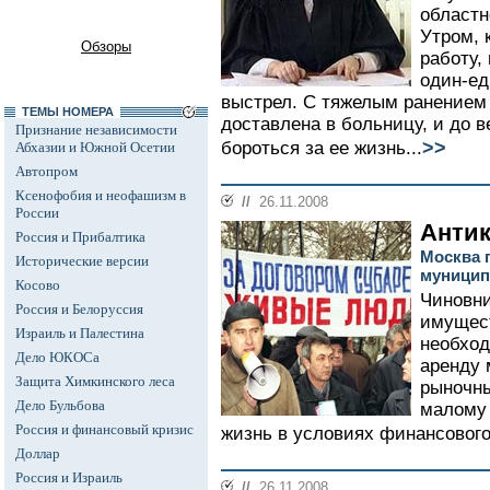
областн
Утром, 
Обзоры
работу,
один-ед
выстрел. С тяжелым ранением 
ТЕМЫ НОМЕРА
доставлена в больницу, и до 
Признание независимости
>>
бороться за ее жизнь...
Абхазии и Южной Осетии
Автопром
Ксенофобия и неофашизм в
//
26.11.2008
России
Антик
Россия и Прибалтика
Москва 
Исторические версии
муницип
Косово
Чиновни
Россия и Белоруссия
имущест
Израиль и Палестина
необход
Дело ЮКОСа
аренду
Защита Химкинского леса
рыночны
Дело Бульбова
малому 
Россия и финансовый кризис
жизнь в условиях финансового 
Доллар
Россия и Израиль
//
26.11.2008