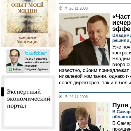
//
26.11.2008
«Част
исчер
эффе
Владими
решили 
Уже поч
контрол
Владими
вчера о
известно, обоим принадлежат
никелевой компании, однако г-
совет директоров, так и в бол
//
26.11.2008
Пуля 
В Самар
областн
В Самар
покушен