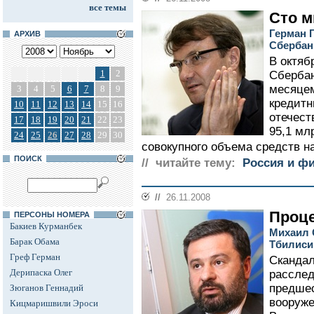
все темы
Сто 
Герман Г
АРХИВ
Сбербан
В октяб
1
2
Сбербан
месяцем
3
4
5
6
7
8
9
кредитн
10
11
12
13
14
15
16
отечест
17
18
19
20
21
22
23
95,1 млр
24
25
26
27
28
29
30
совокупного объема средств на
ПОИСК
// читайте тему:
Россия и ф
//
26.11.2008
Проце
ПЕРСОНЫ НОМЕРА
Бакиев Курманбек
Михаил 
Барак Обама
Тбилиси
Греф Герман
Скандал
Дерипаска Олег
расслед
предшес
Зюганов Геннадий
вооруже
Кицмаришвили Эроси