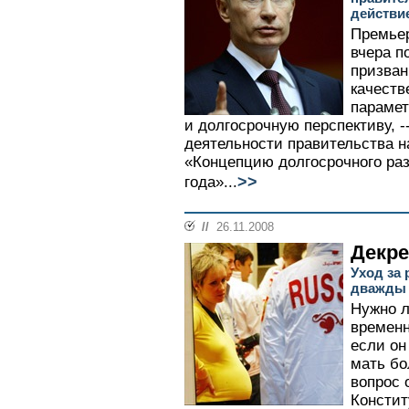
действи
Премье
вчера п
призван
качеств
парамет
и долгосрочную перспективу, 
деятельности правительства на
«Концепцию долгосрочного раз
>>
года»...
//
26.11.2008
Декр
Уход за
дважды
Нужно л
временн
если он
мать бо
вопрос 
Констит