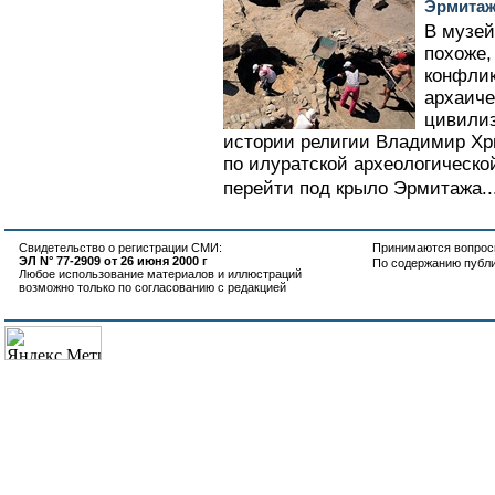
Эрмита
В музей
похоже,
конфлик
архаиче
цивилиз
истории религии Владимир Хрш
по илуратской археологическ
перейти под крыло Эрмитажа..
Свидетельство о регистрации СМИ:
Принимаются вопросы
ЭЛ N° 77-2909 от 26 июня 2000 г
По содержанию публ
Любое использование материалов и иллюстраций
возможно только по согласованию с редакцией