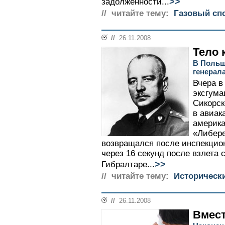
>>
задолженности...
// читайте тему:
Газовый спо
//
26.11.2008
Тело 
В Польш
генерал
Вчера в
эксгума
Сикорск
в авиак
америка
«Либере
возвращался после инспекцион
через 16 секунд после взлета 
>>
Гибралтаре...
// читайте тему:
Историческ
//
26.11.2008
Вмест