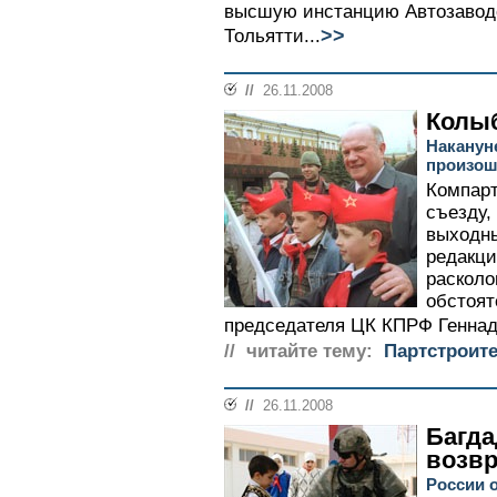
высшую инстанцию Автозавод
>>
Тольятти...
//
26.11.2008
Колы
Наканун
произош
Компарт
съезду,
выходны
редакци
расколо
обстоят
председателя ЦК КПРФ Геннади
// читайте тему:
Партстроит
//
26.11.2008
Багда
возв
России о