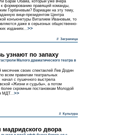
ли Барак Обама, который уже вчера
 к формированию правящей команды,
ким Горбачевым? Вариации на эту тему,
аданную вице-президентом Центра
кой конъюнктуры Виталием Ивановым, то
являются даже в серьезных общественно-
>>
ких изданиях...
//
Заграница
ь узнают по запаху
гастроли Малого драматического театра в
 месячник своих спектаклей Лев Додин
по всем правилам театральных
 начал с пушечного выстрела
вской «Жизни и судьбы», а потом
 более скромным постановкам Молодой
>>
и МДТ...
//
Культура
 мадридского двора