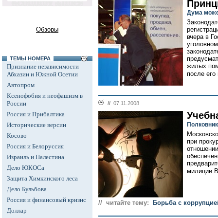
Принц
Дума може
Законодат
Обзоры
регистрац
вчера в Г
уголовном
законодат
предусмат
ТЕМЫ НОМЕРА
жилых пом
Признание независимости
после его 
Абхазии и Южной Осетии
Автопром
Ксенофобия и неофашизм в
России
//
07.11.2008
Учебн
Россия и Прибалтика
Исторические версии
Полковник
Московско
Косово
при проку
Россия и Белоруссия
отношении
обеспечен
Израиль и Палестина
предварит
Дело ЮКОСа
милиции В
Защита Химкинского леса
Дело Бульбова
Россия и финансовый кризис
// читайте тему:
Борьба с коррупцие
Доллар