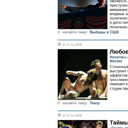
Является 
приступил
американс
впервые з
политичес
и дело по
политичес
// читайте тему:
Выборы в США
//
07.11.2008
Любов
Начались 
Москве
Столичный
выстроил 
эффектов:
гроссмано
перешел к
студии пр
// читайте тему:
Театр
//
07.11.2008
Таймы