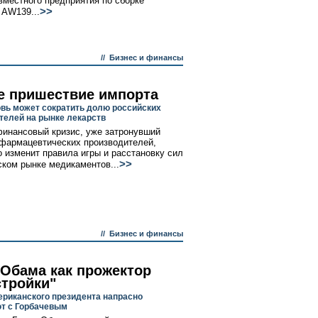
вместного предприятия по сборке
>>
 AW139...
//
Бизнес и финансы
е пришествие импорта
овь может сократить долю российских
телей на рынке лекарств
инансовый кризис, уже затронувший
фармацевтических производителей,
 изменит правила игры и расстановку сил
>>
ском рынке медикаментов...
//
Бизнес и финансы
 Обама как прожектор
стройки"
ериканского президента напрасно
т с Горбачевым