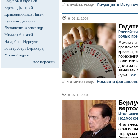
Евкуров Юнус-Бек
// читайте тему:
Ситуация в Ингушет
Еделев Дмитрий
Крашенинников Павел
//
07.11.2008
Кузьмин Дмитрий
Гадат
Лукашенко Александр
Российски
Миллер Алексей
ролью пре
Назарбаев Нурсултан
Можно ли 
предсказа
Ройтерсберг Бернхард
кризиса, 
Уткин Андрей
поражения
политики 
все персоны
даже за п
замечать 
>>
бури...
// читайте тему:
Россия и финансов
//
07.11.2008
Берлус
верто
Итальянск
Подмоско
Итальянск
официальн
Берлускон