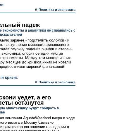
ии
//
Политика и экономика
ельный падеж
е экономисты и аналитики не справились с
дсказателей
было заранее «подстелить соломки» и
ть наступление мирового финансового
угадав глубину падения рынков и степень
 экономики, спорят сегодня многие
и экономисты. Между тем многие из них
ару месяцев до кризиса никак не хотели
предвестников мировой финансовой
ый кризис
//
Политика и экономика
кони уедет, а его
леты останутся
ую авиатехнику будут собирать в
вье
ая компания AgustaWestland вчера в ходе
ого визита в Москву Сильвио
и заключила соглашение о создании в