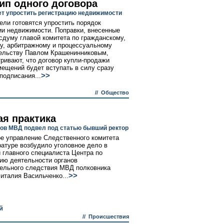
ип одного договора
т упростить регистрацию недвижимости
ели готовятся упростить порядок
ии недвижимости. Поправки, внесенные
осдуму главой комитета по гражданскому,
у, арбитражному и процессуальному
ельству Павлом Крашенинниковым,
ривают, что договор купли-продажи
ещений будет вступать в силу сразу
>>
подписания...
//
Общество
ая практика
ов МВД подвел под статью бывший ректор
е управление Следственного комитета
ратуре возбудило уголовное дело в
 главного специалиста Центра по
ию деятельности органов
ельного следствия МВД полковника
>>
италия Васильченко...
й
//
Происшествия