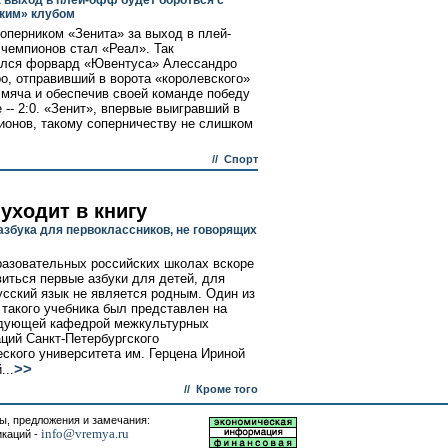
а выход в плей-офф будет бороться с
ким» клубом
оперником «Зенита» за выход в плей-
чемпионов стал «Реал». Так
ился форвард «Ювентуса» Алессандро
о, отправивший в ворота «королевского»
 мяча и обеспечив своей команде победу
 -- 2:0. «Зенит», впервые выигравший в
ионов, такому соперничеству не слишком
//
Спорт
уходит в книгу
азбука для первоклассников, не говорящих
азовательных российских школах вскоре
виться первые азбуки для детей, для
усский язык не является родным. Один из
 такого учебника был представлен на
едующей кафедрой межкультурных
ций Санкт-Петербургского
еского университета им. Герцена Ириной
>>
...
//
Кроме того
, предложения и замечания:
info@vremya.ru
икаций -