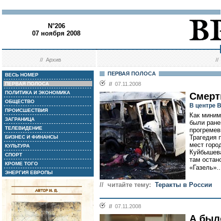
N°206
07 ноября 2008
//
Архив
/
ПЕРВАЯ ПОЛОСА
ВЕСЬ НОМЕР
ПЕРВАЯ ПОЛОСА
//
07.11.2008
ПОЛИТИКА И ЭКОНОМИКА
Смерт
ОБЩЕСТВО
В центре 
ПРОИСШЕСТВИЯ
Как миним
ЗАГРАНИЦА
были ране
ТЕЛЕВИДЕНИЕ
прогремев
Трагедия 
БИЗНЕС И ФИНАНСЫ
мест город
КУЛЬТУРА
Куйбышева
СПОРТ
там остан
КРОМЕ ТОГО
«Газель»..
ЭНЕРГИЯ ЕВРОПЫ
// читайте тему:
Теракты в России
//
07.11.2008
А был