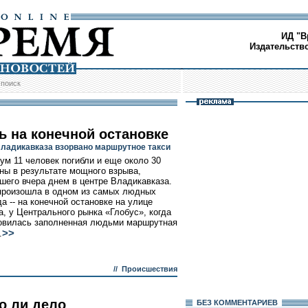
ИД "В
Издательств
/
поиск
ь на конечной остановке
Владикавказа взорвано маршрутное такси
ум 11 человек погибли и еще около 30
ны в результате мощного взрыва,
шего вчера днем в центре Владикавказа.
произошла в одном из самых людных
а -- на конечной остановке на улице
, у Центрального рынка «Глобус», когда
овилась заполненная людьми маршрутная
>>
.
//
Происшествия
о ли дело
БЕЗ КОМMЕНТАРИЕВ