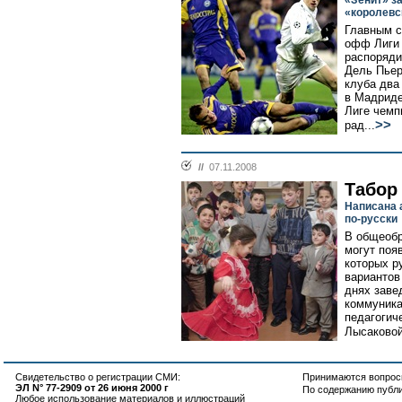
«Зенит» з
«королевс
Главным с
офф Лиги 
распоряд
Дель Пьер
клуба два
в Мадриде
Лиге чемп
>>
рад...
//
07.11.2008
Табор 
Написана 
по-русски
В общеобр
могут поя
которых р
вариантов
днях зав
коммуника
педагогич
Лысаковой
Свидетельство о регистрации СМИ:
Принимаются вопросы
ЭЛ N° 77-2909 от 26 июня 2000 г
По содержанию публ
Любое использование материалов и иллюстраций