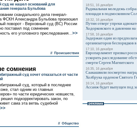
 суд не нашел оснований для
18:51, 16 декабря
ания генерала Бульбова
Радикальная молодежь собрал
площади в подмосковном Со
овании скандального дела генерал-
а ФСКН Александра Бульбова произошел
18:32, 16 декабря
Путин отверг упреки адвокат
ый поворот - Верховный суд (ВС) России
о поставил под сомнение
Ходорковского в давлении на 
>>
ность его уголовного преследования...
17:58, 16 декабря
Задержан один из предполаг
организаторов беспорядков 
17:10, 16 декабря
Европарламент призвал росси
//
Происшествия
ускорить расследование обст
смерти Сергея Магнитского
е сомнения
16:35, 16 декабря
Саакашвили посмертно награ
битражный суд хочет отказаться от части
Холбрука орденом Святого Г
ий
16:14, 16 декабря
битражный суд, который в последнее
Ассанж будет выпущен под з
хоже, стал одним из главных
еров» по части юридических новшеств,
з решил подкорректировать закон, по
живет сама эта ветвь судебной
>>
//
Общество