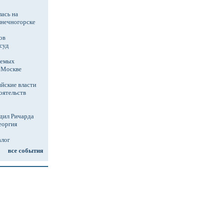
ась на
лнечногорске
ов
суд
аемых
в Москве
йские власти
оятельств
дил Ричарда
еоргия
алог
все события