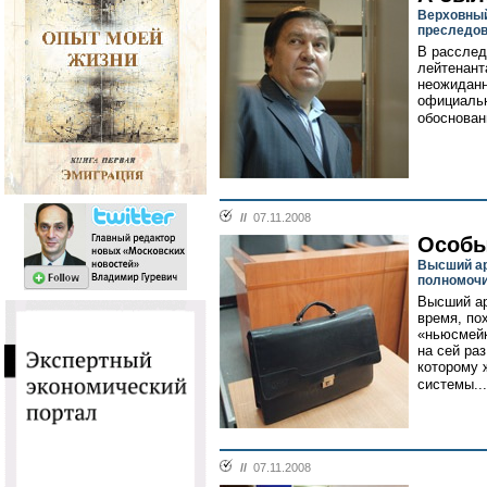
Верховный
преследов
В расслед
лейтенант
неожиданн
официальн
обоснован
//
07.11.2008
Особы
Высший ар
полномоч
Высший ар
время, по
«ньюсмейк
на сей ра
которому 
системы...
//
07.11.2008