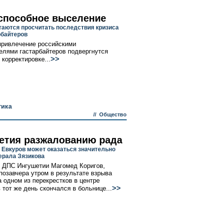
способное выселение
аются просчитать последствия кризиса
рбайтеров
привлечение российскими
елями гастарбайтеров подвергнутся
>>
 корректировке...
тика
//
Общество
етия разжалованию рада
 Евкуров может оказаться значительно
ерала Зязикова
 ДПС Ингушетии Магомед Коригов,
позавчера утром в результате взрыва
 одном из перекрестков в центре
>>
 тот же день скончался в больнице...