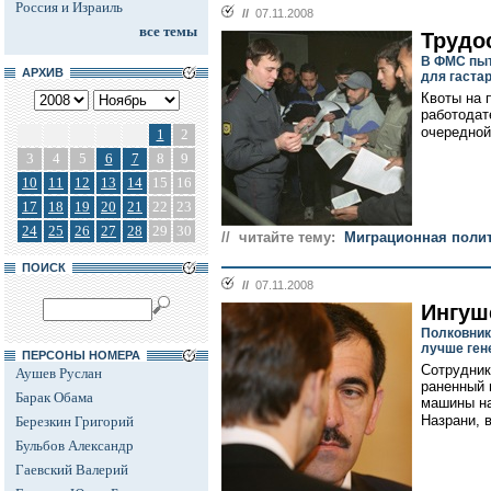
Россия и Израиль
//
07.11.2008
все темы
Трудо
В ФМС пыт
АРХИВ
для гаста
Квоты на 
работодат
очередной
1
2
3
4
5
6
7
8
9
10
11
12
13
14
15
16
17
18
19
20
21
22
23
24
25
26
27
28
29
30
// читайте тему:
Миграционная поли
ПОИСК
//
07.11.2008
Ингуш
Полковник
лучше ген
ПЕРСОНЫ НОМЕРА
Сотрудник
Аушев Руслан
раненный 
Барак Обама
машины на
Назрани, в
Березкин Григорий
Бульбов Александр
Гаевский Валерий