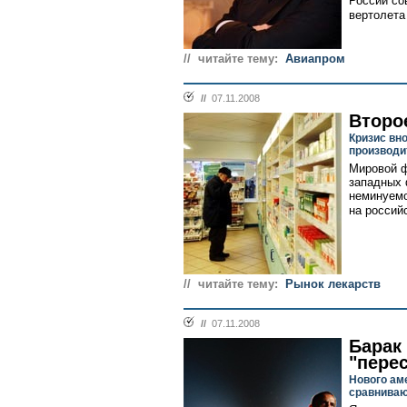
России со
вертолета
// читайте тему:
Авиапром
//
07.11.2008
Второ
Кризис вн
производи
Мировой ф
западных 
неминуемо
на россий
// читайте тему:
Рынок лекарств
//
07.11.2008
Барак
"пере
Нового ам
сравниваю