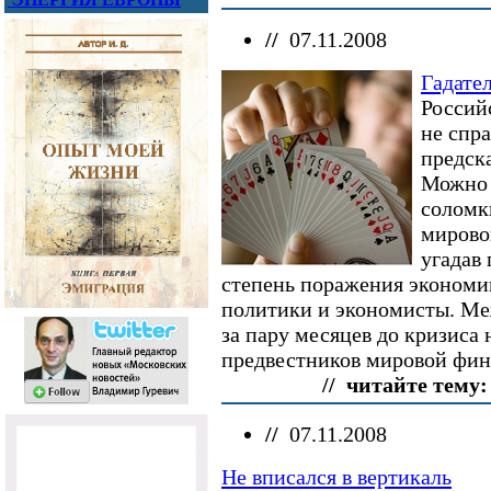
//
07.11.2008
Гадате
Россий
не спр
предск
Можно 
соломк
мирово
угадав
степень поражения экономик
политики и экономисты. Ме
за пару месяцев до кризиса 
предвестников мировой фин
// читайте тему:
//
07.11.2008
Не вписался в вертикаль