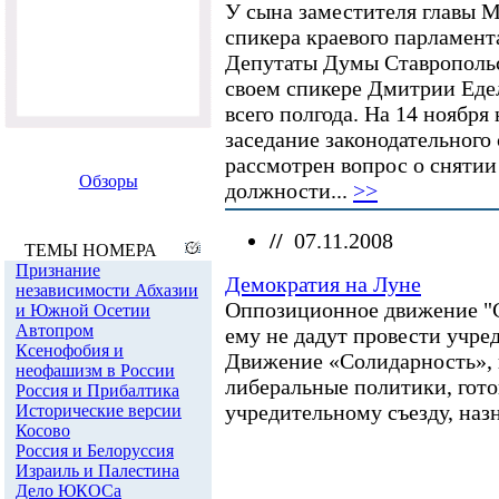
У сына заместителя главы 
спикера краевого парламент
Депутаты Думы Ставропольск
своем спикере Дмитрии Еде
всего полгода. На 14 ноября
заседание законодательного 
рассмотрен вопрос о снятии
Обзоры
должности...
>>
//
07.11.2008
ТЕМЫ НОМЕРА
Признание
Демократия на Луне
независимости Абхазии
Оппозиционное движение "С
и Южной Осетии
Автопром
ему не дадут провести учре
Ксенофобия и
Движение «Солидарность»,
неофашизм в России
либеральные политики, гото
Россия и Прибалтика
учредительному съезду, назн
Исторические версии
Косово
Россия и Белоруссия
Израиль и Палестина
Дело ЮКОСа