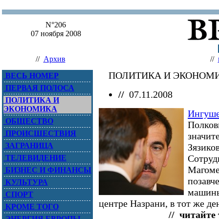
N°206
07 ноября 2008
//
Архив
//
ПОЛИТИКА И ЭКОНО
ВЕСЬ НОМЕР
ПЕРВАЯ ПОЛОСА
//
07.11.2008
ПОЛИТИКА И
ЭКОНОМИКА
Ингуше
ОБЩЕСТВО
Полков
ПРОИСШЕСТВИЯ
значит
ЗАГРАНИЦА
Зязико
Сотруд
ТЕЛЕВИДЕНИЕ
Магоме
БИЗНЕС И ФИНАНСЫ
позавче
КУЛЬТУРА
машины
СПОРТ
центре Назрани, в тот же де
КРОМЕ ТОГО
// читайте
ЭНЕРГИЯ ЕВРОПЫ