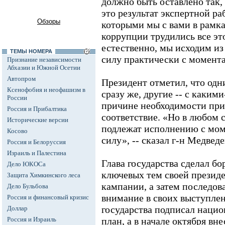
должно быть оставлено так,
это результат экспертной ра
Обзоры
которыми мы с вами в рамка
коррупции трудились все эт
естественно, мы исходим из 
ТЕМЫ НОМЕРА
силу практически с момента
Признание независимости
Абхазии и Южной Осетии
Автопром
Президент отметил, что одн
Ксенофобия и неофашизм в
сразу же, другие -- с каки
России
причине необходимости при
Россия и Прибалтика
соответствие. «Но в любом 
Исторические версии
подлежат исполнению с мом
Косово
силу», -- сказал г-н Медведе
Россия и Белоруссия
Израиль и Палестина
Глава государства сделал бо
Дело ЮКОСа
ключевых тем своей презид
Защита Химкинского леса
кампании, а затем последов
Дело Бульбова
внимание в своих выступлени
Россия и финансовый кризис
государства подписал наци
Доллар
Россия и Израиль
план, а в начале октября вн