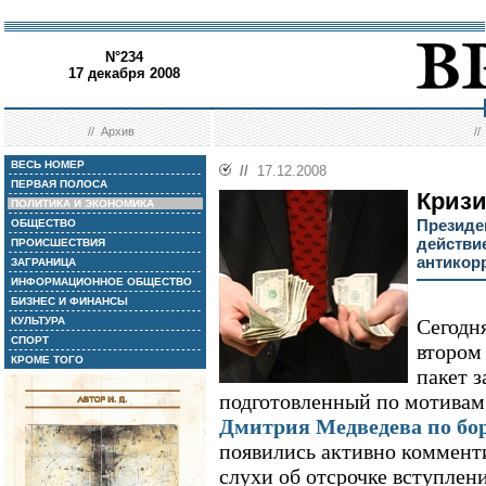
N°234
17 декабря 2008
//
Архив
/
ВЕСЬ НОМЕР
//
17.12.2008
ПЕРВАЯ ПОЛОСА
Кризи
ПОЛИТИКА И ЭКОНОМИКА
Президе
ОБЩЕСТВО
действи
ПРОИСШЕСТВИЯ
антикор
ЗАГРАНИЦА
ИНФОРМАЦИОННОЕ ОБЩЕСТВО
БИЗНЕС И ФИНАНСЫ
КУЛЬТУРА
Сегодн
СПОРТ
втором
КРОМЕ ТОГО
пакет з
подготовленный по мотива
Дмитрия Медведева по бор
появились активно коммен
слухи об отсрочке вступлен