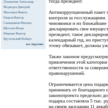
тогда президент.
Лукашенко Александр
Медведев Дмитрий
Антикоррупционный пакет п
Михалков Никита
контроля за госслужащими. 
Озеров Виктор
чиновники и их ближайшие 
Саакашвили Михаил
декларировать свое имущест
Щеголев Игорь
Ющенко Виктор
президент, такое деклариро
Ярузельский Войцех
календарный год, но приступ
все персоны
этому обязывает, должны уж
Также законом предусматри
привлечения этой категори
ответственности за соверш
правонарушений.
Ограничивается цена подарк
принимать от благодарного 
законопроекта предельно до
подарка составляла 5 тыс. 
на своем заседании 11 декаб