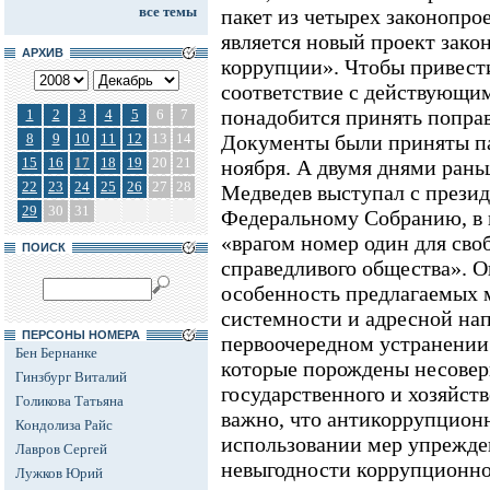
все темы
пакет из четырех законопро
является новый проект зако
АРХИВ
коррупции».
Чтобы привест
соответствие с действующим
понадобится принять поправ
1
2
3
4
5
6
7
8
9
10
11
12
13
14
Документы были приняты па
15
16
17
18
19
20
21
ноября. А двумя днями рань
22
23
24
25
26
27
28
Медведев выступал с прези
29
30
31
Федеральному Собранию, в 
«врагом номер один для сво
ПОИСК
справедливого общества». О
особенность предлагаемых м
системности и адресной нап
ПЕРСОНЫ НОМЕРА
первоочередном устранении
Бен Бернанке
которые порождены несове
Гинзбург Виталий
государственного и хозяйст
Голикова Татьяна
важно, что антикоррупционн
Кондолиза Райс
использовании мер упрежде
Лавров Сергей
невыгодности коррупционног
Лужков Юрий