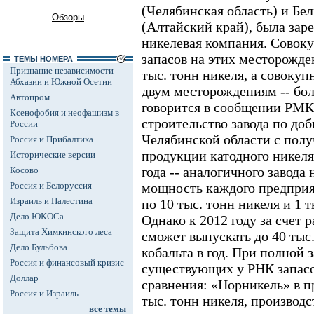
(Челябинская область) и Бе
Обзоры
(Алтайский край), была зар
никелевая компания. Совок
запасов на этих месторожде
ТЕМЫ НОМЕРА
Признание независимости
тыс. тонн никеля, а совоку
Абхазии и Южной Осетии
двум месторождениям -- бол
Автопром
говорится в сообщении РМК,
Ксенофобия и неофашизм в
строительство завода по доб
России
Челябинской области с полу
Россия и Прибалтика
продукции катодного никеля 
Исторические версии
года -- аналогичного завода
Косово
Россия и Белоруссия
мощность каждого предприя
Израиль и Палестина
по 10 тыс. тонн никеля и 1 т
Дело ЮКОСа
Однако к 2012 году за счет
Защита Химкинского леса
сможет выпускать до 40 тыс.
Дело Бульбова
кобальта в год. При полной 
Россия и финансовый кризис
существующих у РНК запасов
Доллар
сравнения: «Норникель» в п
Россия и Израиль
тыс. тонн никеля, производс
все темы