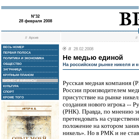
N°32
28 февраля 2008
//
Архив
/
ВЕСЬ НОМЕР
//
28.02.2008
ПЕРВАЯ ПОЛОСА
Не медью единой
ПОЛИТИКА И ЭКОНОМИКА
На российском рынке никеля и к
ОБЩЕСТВО
ЗАГРАНИЦА
КРУПНЫМ ПЛАНОМ
БИЗНЕС И ФИНАНСЫ
Русская медная компания (Р
КУЛЬТУРА
России производителем мед
СПОРТ
присутствие на рынке никел
КРОМЕ ТОГО
создания нового игрока -- 
(РНК). Правда, по мнению э
претендовать на существен
положение на котором зан
никель». Но в РМК и не ста