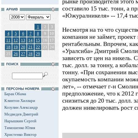
рынке производителя этого 
составило 15 тыс. тонн, а 
АРХИВ
«Южуралникеля» -- 17,4 тыс
1
2
3
Несмотря на то что сущест
4
5
6
7
8
9
10
компания не займет, проект
11
12
13
14
15
16
17
рентабельным. Впрочем, как
18
19
20
21
22
23
24
«Уралсиба» Дмитрий Смолин
25
26
27
28
29
зависеть от цен на никель. 
тыс. долл. за тонну, а кобаль
ПОИСК
тонну. «При сохранении выс
окупаемость компании може
лет», -- отмечает г-н Смоли
ПЕРСОНЫ НОМЕРА
предположение, что к 2012 
Барак Обама
снизиться до 20 тыс. долл. з
Клинтон Хиллари
должен нивелировать рост с
Козулин Александр
Медведев Дмитрий
Нарышкин Сергей
Тимошенко Юлия
Христенко Виктор