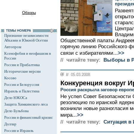
президе
Развеят
Обзоры
открыто
старалс
Централ
ТЕМЫ НОМЕРА
Владими
Признание независимости
Общественной палаты Андрее
Абхазии и Южной Осетии
горячую линию Российского ф
Автопром
>>
связи с избирателями...
Ксенофобия и неофашизм в
России
// читайте тему:
Выборы в Р
Россия и Прибалтика
Исторические версии
//
05.03.2008
Косово
Конкуренция вокруг И
Россия и Белоруссия
Россия раскрыла заговор европ
Израиль и Палестина
Не успел Совет Безопасности
Дело ЮКОСа
резолюцию по иранской ядерно
Защита Химкинского леса
возникли новые разногласия 
Дело Бульбова
>>
мира...
Россия и финансовый кризис
// читайте тему:
Ситуация в 
Доллар
Россия и Израиль