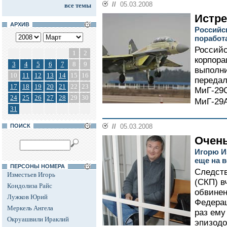
//
05.03.2008
все темы
Истр
АРХИВ
Российс
поработ
Российс
1
2
корпора
3
4
5
6
7
8
9
выполни
10
11
12
13
14
15
16
передал
17
18
19
20
21
22
23
МиГ-29С
24
25
26
27
28
29
30
МиГ-29А
31
ПОИСК
//
05.03.2008
Очень
Игорю И
еще на 
ПЕРСОНЫ НОМЕРА
Следств
Изместьев Игорь
(СКП) в
Кондолиза Райс
обвине
Лужков Юрий
Федерац
Меркель Ангела
раз ему
Окруашвили Ираклий
эпизодо