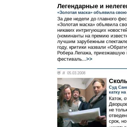
Легендарные и нелег
«Золотая маска» объявила свою
За две недели до главного фе
«Золотая маска» объявила сво
никаких интригующих новостей
(номинанты на премию известн
лучшим зарубежным спектакле
году, критики назвали «Обрат
Робера Лепажа, приезжавшую 
>>
фестиваль...
//
05.03.2008
Скол
Суд Сан
катку н
Каток, 
Дворцов
не толь
отведе
срок, н