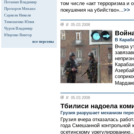
Потанин Владимир
том числе «акт терроризма и 
Прохоров Михаил
>>
покушения на убийство»...
Саркози Николя
Тимошенко Юлия
//
05.03.2008
Чуров Владимир
Война
Ющенко Виктор
В Караба
все персоны
Вчера у
завяза
непризн
Караба
Азербай
соприко
Мардаке
//
05.03.2008
Тбилиси надоела ком
Грузия разрушает механизм пер
Грузия вчера отказалась рабо
года Смешанной контрольной к
осетинскому урегулированию..