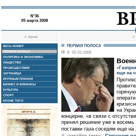
N°36
05 марта 2008
//
Архив
/
ПЕРВАЯ ПОЛОСА
ВЕСЬ НОМЕР
ПЕРВАЯ ПОЛОСА
//
05.03.2008
ПОЛИТИКА И ЭКОНОМИКА
Воен
ОБЩЕСТВО
«Газпро
ПРОИСШЕСТВИЯ
еще на ч
ЗАГРАНИЦА
Противо
КРУПНЫМ ПЛАНОМ
БИЗНЕС И ФИНАНСЫ
правите
КУЛЬТУРА
горячую
СПОРТ
операти
КРОМЕ ТОГО
кризисн
на Укра
концерне, «в связи с отсутств
принял решение уже в восемь 
поставки газа соседям еще на 
// читайте тему:
Ситуация на