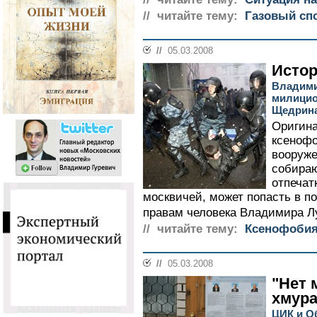
// читайте тему:
Газовый спо
//
05.03.2008
Истор
Владими
милицио
Щедрин
Оригин
ксенофо
вооруже
собира
отпечат
москвичей, может попасть в п
правам человека Владимира Лу
// читайте тему:
Ксенофобия
//
05.03.2008
"Нет 
хмура
ЦИК и О