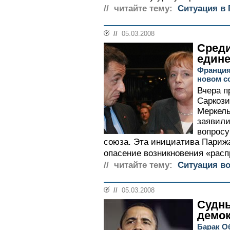
// читайте тему:
Ситуация в 
//
05.03.2008
Сред
един
Франция
новом с
Вчера п
Саркози
Меркель
заявили
вопросу
союза. Эта инициатива Париж
опасение возникновения «расп
// читайте тему:
Ситуация в
//
05.03.2008
Судны
демо
Барак О