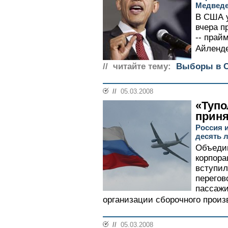
Медвед
В США у
вчера п
-- прай
Айленде
// читайте тему:
Выборы в 
//
05.03.2008
«Тупо
приня
Россия и
десять л
Объедин
корпора
вступи
перегов
пассажи
организации сборочного произв
//
05.03.2008