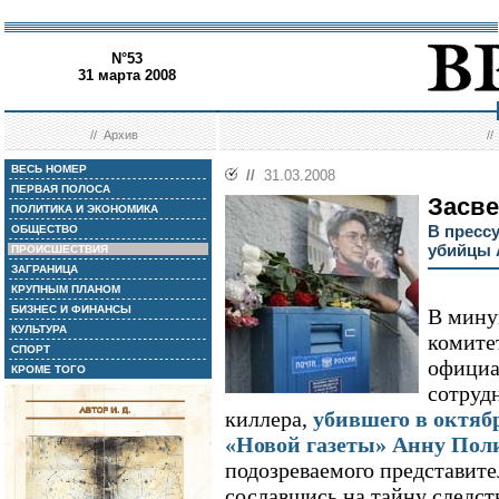
N°53
31 марта 2008
//
Архив
/
ВЕСЬ НОМЕР
//
31.03.2008
ПЕРВАЯ ПОЛОСА
Засве
ПОЛИТИКА И ЭКОНОМИКА
В пресс
ОБЩЕСТВО
убийцы 
ПРОИСШЕСТВИЯ
ЗАГРАНИЦА
КРУПНЫМ ПЛАНОМ
БИЗНЕС И ФИНАНСЫ
В мину
КУЛЬТУРА
комите
СПОРТ
официал
КРОМЕ ТОГО
сотруд
киллера,
убившего в октябр
«Новой газеты» Анну Пол
подозреваемого представите
сославшись на тайну следст