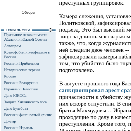
преступных группировок.
Обзоры
Камера слежения, установл
Политковской, зафиксировал
подъезд. Это был высокий м
ТЕМЫ НОМЕРА
Признание независимости
лицо за длинным козырьком
Абхазии и Южной Осетии
также, что, когда журналист
Автопром
ней следили двое человек -
Ксенофобия и неофашизм в
зафиксировали камеры наблю
России
том, что убийство было тща
Россия и Прибалтика
подготовлено.
Исторические версии
Косово
В августе прошлого года Б
Россия и Белоруссия
Израиль и Палестина
санкционировал арест сра
Дело ЮКОСа
причастности к убийству жу
Защита Химкинского леса
них вскоре отпустили. В сп
Дело Бульбова
братья Махмудовы -- Ибраг
Россия и финансовый кризис
проходящие по делу в качес
Доллар
преступления. Кроме того, 
Россия и Израиль
Магомет Демильханов и быв