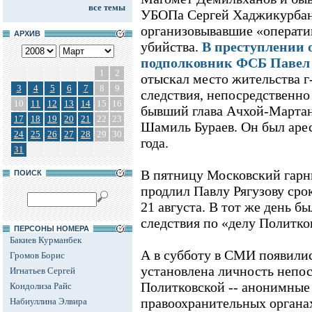
все темы
УБОПа Сергей Хаджикурбан
организовывавшие «операти
АРХИВ
убийства.
В преступлении 
подполковник ФСБ Павел 
1
2
отыскал место жительства г
3
4
5
6
7
8
9
следствия, непосредственно
10
11
12
13
14
15
16
бывший глава Ачхой-Мартан
17
18
19
20
21
22
23
Шамиль Бураев. Он был арес
24
25
26
27
28
29
30
года.
31
В пятницу Московский гарн
ПОИСК
продлил Павлу Рягузову сро
21 августа. В тот же день бы
следствия по «делу Политко
ПЕРСОНЫ НОМЕРА
Бакиев Курманбек
А в субботу в СМИ появилис
Громов Борис
установлена личность непо
Игнатьев Сергей
Политковской -- анонимные
Кондолиза Райс
правоохранительных органах
Набиуллина Элвира