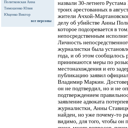
Политковская Анна
назвали 30-летнего Рустама
Тимошенко Юлия
троих арестованных в авгус
Ющенко Виктор
жители Ачхой-Мартановског
все персоны
делу об убийстве Анны Поли
которое подозревается в том
непосредственным исполнит
Личность непосредственног
журналистки была установл
года, и об этом сообщалось 
принимаются меры по розыс
местонахождения и его задер
публикацию заявил официа
Владимир Маркин. Достовер
он не подтвердил, но и не о
подтверждением правильнос
заявление адвоката потерпе
журналистки, Анны Ставицк
найден, но уже почему-то ра
видимо, для того, чтобы он
очень много вопросов, почем