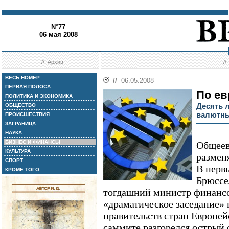
N°77
06 мая 2008
//
Архив
/
ВЕСЬ НОМЕР
//
06.05.2008
ПЕРВАЯ ПОЛОСА
По ев
ПОЛИТИКА И ЭКОНОМИКА
Десять 
ОБЩЕСТВО
валютн
ПРОИСШЕСТВИЯ
ЗАГРАНИЦА
НАУКА
БИЗНЕС И ФИНАНСЫ
Общеев
КУЛЬТУРА
разменя
СПОРТ
В первы
КРОМЕ ТОГО
Брюссе
тогдашний министр финансо
«драматическое заседание» г
правительств стран Европей
саммите разгорелся острый 