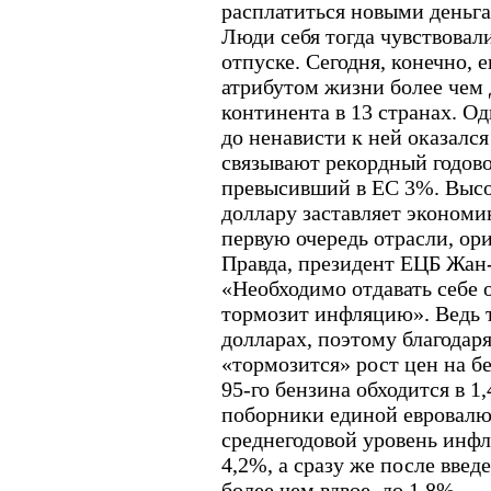
расплатиться новыми деньга
Люди себя тогда чувствовал
отпуске. Сегодня, конечно,
атрибутом жизни более чем 
континента в 13 странах. О
до ненависти к ней оказалс
связывают рекордный годов
превысивший в ЕС 3%. Высо
доллару заставляет экономи
первую очередь отрасли, ор
Правда, президент ЕЦБ Жан
«Необходимо отдавать себе о
тормозит инфляцию». Ведь т
долларах, поэтому благодар
«тормозится» рост цен на бе
95-го бензина обходится в 1,
поборники единой евровалю
среднегодовой уровень инфл
4,2%, а сразу же после введ
более чем вдвое, до 1,8%.