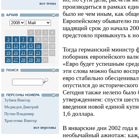
все темы
производиться в рамках един
было не чем иным, как общ
АРХИВ
Европейскому обывателю по
щадящий срок до начала 2002
1
2
3
4
предстояло привыкнуть к н
5
6
7
8
9
10
11
12
13
14
15
16
17
18
Тогда германский министр ф
19
20
21
22
23
24
25
поборник европейского валю
26
27
28
29
30
31
«Евро будет успешным сред
эти слова можно было воспр
ПОИСК
евро стабильно обесценивал
опустился до исторического
Сегодня также нелепо было 
ПЕРСОНЫ НОМЕРА
утверждением: спустя шест
Зубков Виктор
введения новой единой куп
Медведев Дмитрий
1,6 доллара.
Путин Владимир
Христенко Виктор
В январские дни 2002 года 
все персоны
необычайный ажиотаж: каж