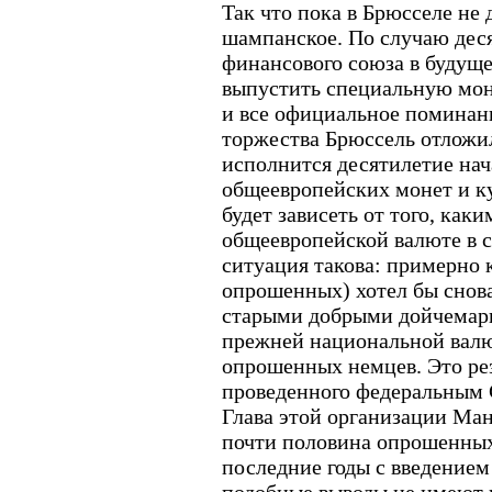
Так что пока в Брюсселе не
шампанское. По случаю дес
финансового союза в будуще
выпустить специальную мон
и все официальное поминан
торжества Брюссель отложил 
исполнится десятилетие на
общеевропейских монет и к
будет зависеть от того, как
общеевропейской валюте в с
ситуация такова: примерно
опрошенных) хотел бы снова
старыми добрыми дойчемарка
прежней национальной вал
опрошенных немцев. Это рез
проведенного федеральным 
Глава этой организации Ман
почти половина опрошенных
последние годы с введением 