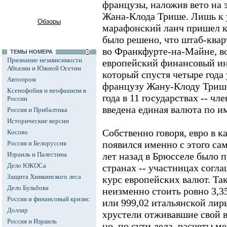
французы, наложив вето на 
Жана-Клода Трише. Лишь к 
Обзоры
марафонский ланч пришел к 
было решено, что штаб-квар
во Франкфурте-на-Майне, во
ТЕМЫ НОМЕРА
Признание независимости
европейский финансовый ин
Абхазии и Южной Осетии
который спустя четыре года
Автопром
французу Жану-Клоду Трише.
Ксенофобия и неофашизм в
года в 11 государствах -- ч
России
введена единая валюта по и
Россия и Прибалтика
Исторические версии
Собственно говоря, евро в к
Косово
появился именно с этого са
Россия и Белоруссия
Израиль и Палестина
лет назад в Брюсселе было 
Дело ЮКОСа
странах -- участницах сог
Защита Химкинского леса
курс европейских валют. Так
Дело Бульбова
неизменно стоить ровно 3,3
Россия и финансовый кризис
или 999,02 итальянской лир
Доллар
хрустели отживавшие свой 
Россия и Израиль
но, по сути дела, расчеты м