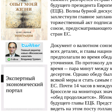
будущего президента Европе
(ЕЦБ). Волны бурной дискус
захлестнули главное заплан
торжественный акт подписа
союзе, предусматривающего
стран ЕС.
Документ о валютном союзе
всех деталях, и главы наци
предполагали во время обед
уточнения. По протоколу дл
время -- пара минут между
десертом. Однако обеду был
всякой меры и стать самым
ЕС. Почти 14 часов в между
Брюсселе на мониторах значи
«обед продолжается». Яблок
будущего главы ЕЦБ. Предс
видеть на этом посту голла