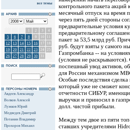
все темы
контрольного пакета акций
месячный отпуск на время п
АРХИВ
через пять дней стороны сог
предварительные условия ку
1
2
3
4
предварительному соглашен
5
6
7
8
9
10
11
пакет за 53,5 млрд руб. При
12
13
14
15
16
17
18
руб. будут взяты у самого н
19
20
21
22
23
24
25
Газпромбанка -- на условия
26
27
28
29
30
31
(условия не раскрываются).
поспешный увод активов, о
ПОИСК
для России механизмом MBO
Особые последствия сделка
который уже не сможет конс
ПЕРСОНЫ НОМЕРА
отчетности СИБУР, имеющий
Авдеев Александр
выручки и приносил в газп
Волков Алексей
долл. чистой прибыли.
Лужков Юрий
Медведев Дмитрий
Между тем двое из пяти топ
Потанин Владимир
ставших учредителями Hidr
Прохоров Михаил