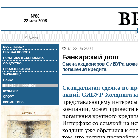
N°88
22 мая 2008
//
Архив
/
ВЕСЬ НОМЕР
//
22.05.2008
ПЕРВАЯ ПОЛОСА
Банкирский долг
ПОЛИТИКА И ЭКОНОМИКА
Смена акционеров СИБУРа может
ОБЩЕСТВО
погашения кредита
ПРОИСШЕСТВИЯ
ЗАГРАНИЦА
НАУКА
БИЗНЕС И ФИНАНСЫ
Скандальная сделка по пр
КУЛЬТУРА
акций СИБУР-Холдинга к
СПОРТ
представляющему интересы
КРОМЕ ТОГО
компании, может привести 
погашения крупного кредита
Интерфакс со ссылкой на ис
холдинг уже обратился к ор
том, что должна произойти 