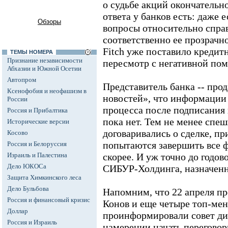
о судьбе акций окончательн
ответа у банков есть: даже 
Обзоры
вопросы относительно спра
соответственно ее прозрачно
Fitch уже поставило креди
ТЕМЫ НОМЕРА
Признание независимости
пересмотр с негативной пом
Абхазии и Южной Осетии
Автопром
Представитель банка -- про
Ксенофобия и неофашизм в
новостей», что информации 
России
процесса после подписания
Россия и Прибалтика
пока нет. Тем не менее спеш
Исторические версии
договаривались о сделке, пр
Косово
попытаются завершить все 
Россия и Белоруссия
Израиль и Палестина
скорее. И уж точно до годов
Дело ЮКОСа
СИБУР-Холдинга, назначенн
Защита Химкинского леса
Дело Бульбова
Напомним, что 22 апреля п
Россия и финансовый кризис
Конов и еще четыре топ-ме
Доллар
проинформировали совет д
Россия и Израиль
намерении начать переговор