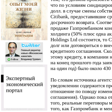
что по условиям синдициров
долл. в случае смены собс
Citibank, предоставившие ср
досрочного возврата. Соотве
продаже Газпромбанком кон
холдинга (50% плюс одна ак
Holdings Ltd состоится, то
долг или договориться о вн
кредитного соглашения. Ско
этому кредиту, в компании 
на конец прошлого года заи
на один год) было около 430
По словам источника агентс
уведомлении содержится про
отношение по поводу измене
соглашения). Однако пока от
того, реальные переговоры м
того, как Газпромбанк и м