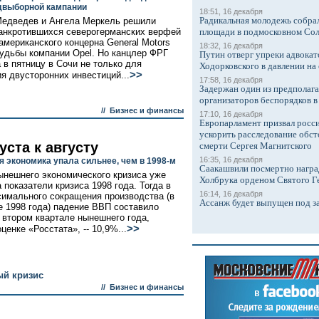
двыборной кампании
18:51, 16 декабря
Радикальная молодежь собрал
едведев и Ангела Меркель решили
анкротившихся северогерманских верфей
площади в подмосковном Со
 американского концерна General Motors
18:32, 16 декабря
удьбы компании Opel. Но канцлер ФРГ
Путин отверг упреки адвокат
 в пятницу в Сочи не только для
Ходорковского в давлении на 
>>
я двусторонних инвестиций...
17:58, 16 декабря
Задержан один из предполаг
организаторов беспорядков 
//
Бизнес и финансы
17:10, 16 декабря
Европарламент призвал росси
ускорить расследование обст
уста к августу
смерти Сергея Магнитского
16:35, 16 декабря
я экономика упала сильнее, чем в 1998-м
Саакашвили посмертно награ
ынешнего экономического кризиса уже
Холбрука орденом Святого Г
 показатели кризиса 1998 года. Тогда в
16:14, 16 декабря
симального сокращения производства (в
Ассанж будет выпущен под з
е 1998 года) падение ВВП составило
о втором квартале нынешнего года,
>>
ценке «Росстата», -- 10,9%...
ый кризис
//
Бизнес и финансы