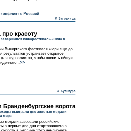
 конфликт с Россией
//
Заграница
 про красоту
 завершился кинофестиваль «Окно в
ии Выборгского фестиваля жюри еще до
я результатов устраивает открытое
 для журналистов, чтобы оценить общую
>>
иденного...
//
Культура
и Бранденбургские ворота
оходы выиграли две золотые медали
а мира
ые медали завоевали российские
ты в первые два дня стартовавшего в
субботу в Берлине 12-го чемпионата