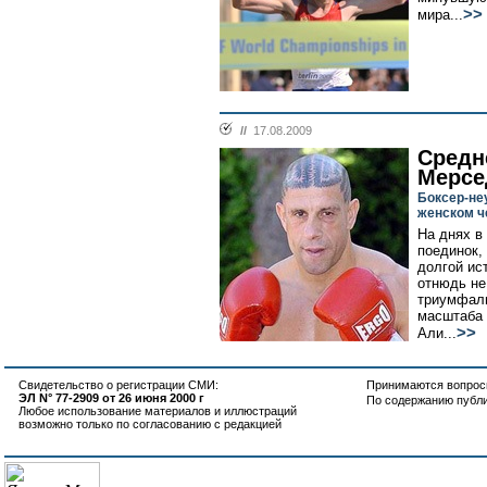
>>
мира...
//
17.08.2009
Средн
Мерсе
Боксер-не
женском ч
На днях в
поединок,
долгой ис
отнюдь не
триумфаль
масштаба
>>
Али...
Свидетельство о регистрации СМИ:
Принимаются вопросы
ЭЛ N° 77-2909 от 26 июня 2000 г
По содержанию публ
Любое использование материалов и иллюстраций
возможно только по согласованию с редакцией