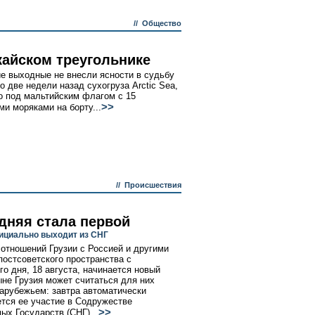
//
Общество
кайском треугольнике
 выходные не внесли ясности в судьбу
о две недели назад сухогруза Arctic Sea,
 под мальтийским флагом с 15
>>
ми моряками на борту...
//
Происшествия
дняя стала первой
ициально выходит из СНГ
 отношений Грузии с Россией и другими
постсоветского пространства с
го дня, 18 августа, начинается новый
ыне Грузия может считаться для них
арубежьем: завтра автоматически
тся ее участие в Содружестве
>>
ых Государств (СНГ)...