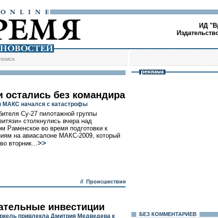
ИД "В
Издательств
/
поиск
и остались без командира
 МАКС начался с катастрофы
бителя Су-27 пилотажной группы
витязи» столкнулись вчера над
м Раменское во время подготовки к
иям на авиасалоне МАКС-2009, который
>>
во вторник...
//
Происшествия
ательные инвестиции
БЕЗ КОМMЕНТАРИЕВ
ркель привлекла Дмитрия Медведева к