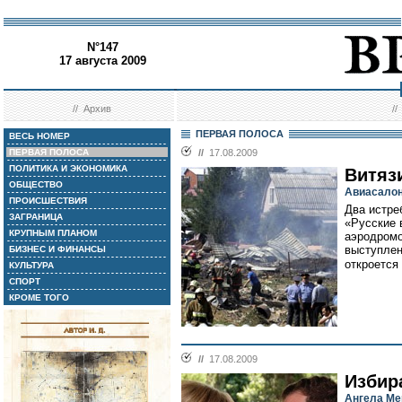
N°147
17 августа 2009
//
Архив
/
ПЕРВАЯ ПОЛОСА
ВЕСЬ НОМЕР
ПЕРВАЯ ПОЛОСА
//
17.08.2009
ПОЛИТИКА И ЭКОНОМИКА
Витяз
ОБЩЕСТВО
Авиасалон
ПРОИСШЕСТВИЯ
Два истре
ЗАГРАНИЦА
«Русские 
КРУПНЫМ ПЛАНОМ
аэродромо
выступлен
БИЗНЕС И ФИНАНСЫ
откроется 
КУЛЬТУРА
СПОРТ
КРОМЕ ТОГО
//
17.08.2009
Избир
Ангела Ме