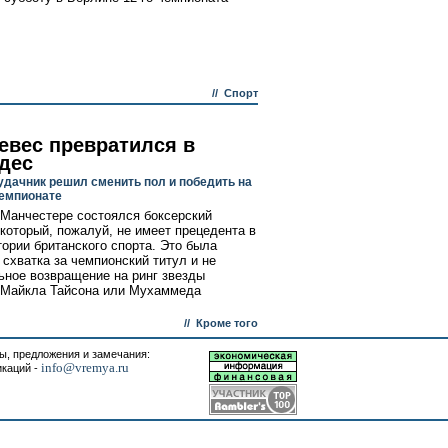
//
Спорт
евес превратился в
дес
удачник решил сменить пол и победить на
емпионате
 Манчестере состоялся боксерский
 который, пожалуй, не имеет прецедента в
тории британского спорта. Это была
 схватка за чемпионский титул и не
ное возвращение на ринг звезды
 Майкла Тайсона или Мухаммеда
//
Кроме того
, предложения и замечания:
info@vremya.ru
икаций -