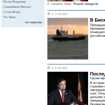
Путин Владимир
// читайте тему:
Рынок лекарств
Саакашвили Михаил
Сечин Игорь
//
17.08.2009
Уго Чавес
В Бис
все персоны
Прошедшие
пропавшег
плывущего
российски
//
17.08.2009
После
Грузия оф
В истории
странами 
завтрашне
этап. Отн
дальним з
прекращае
Независим