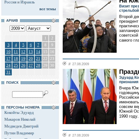
На юж
Россия и Израиль
Визит пре
все темы
стрельбой
Второй де
АРХИВ
президент
практичес
запланиро
советской
1
2
самого гл
3
4
5
6
7
8
9
10
11
12
13
14
15
16
17
18
19
20
21
22
23
//
27.08.2009
24
25
26
27
28
29
30
Празд
31
Эдуард Ко
признания
ПОИСК
Вчера Южн
годовщину
Российски
именовать
совсем ве
ПЕРСОНЫ НОМЕРА
Южной Осе
Кокойты Эдуард
1990 году.
Макаров Николай
Медведев Дмитрий
Путин Владимир
//
27.08.2009