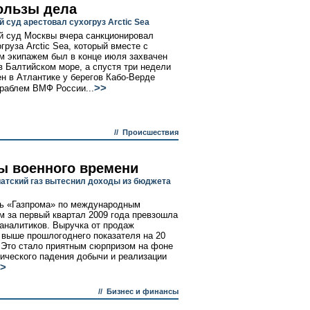
ользы дела
 суд арестовал сухогруз Arctic Sea
 суд Москвы вчера санкционировал
груза Arctic Sea, который вместе с
м экипажем был в конце июля захвачен
в Балтийском море, а спустя три недели
н в Атлантике у берегов Кабо-Верде
>>
раблем ВМФ России...
//
Происшествия
ы военного времени
атский газ вытеснил доходы из бюджета
ь «Газпрома» по международным
м за первый квартал 2009 года превзошла
аналитиков. Выручка от продаж
 выше прошлогоднего показателя на 20
 Это стало приятным сюрпризом на фоне
ического падения добычи и реализации
>
//
Бизнес и финансы