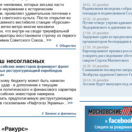
е чиновники, которых весьма часто
18:51, 16 декабря
Радикальная молодежь собрал
в неуважении к историческим
площади в подмосковном Со
м, проявляют удивительное почтении к
 советского культа. После открытия во
18:32, 16 декабря
аземного вестибюля станции «Курская»
Путин отверг упреки адвокат
 ветки метро многие москвичи
Ходорковского в давлении на 
и, что внутри на своде триумфальной
17:58, 16 декабря
авраторы восстановили строчку из первого
Задержан один из предполаг
>>
гимна Советского Союза...
организаторов беспорядков 
//
Общество
17:10, 16 декабря
Европарламент призвал росси
ускорить расследование обст
ш несогласных
смерти Сергея Магнитского
16:35, 16 декабря
ссийских инвесторов формирует фронт
Саакашвили посмертно награ
ых реструктуризацией евробондов
Холбрука орденом Святого Г
за»
скому бюджету может быть нанесен
16:14, 16 декабря
Ассанж будет выпущен под з
 удар - в дополнение к текущим
м политического и финансового характера
ссийских инвесторов намерена
вать предполагаемую реструктуризацию
>>
в госкомпании «Нафтогаз Украины»...
//
Бизнес и финансы
 «Ракурс»