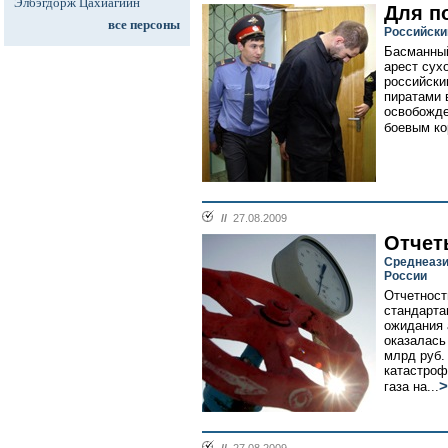
Элбэгдорж Цахиагийн
Для п
все персоны
Российский
Басманный
арест сухо
российски
пиратами 
освобожде
боевым ко
//
27.08.2009
Отчет
Среднеази
России
Отчетност
стандарта
ожидания 
оказалась
млрд руб.
катастроф
>
газа на...