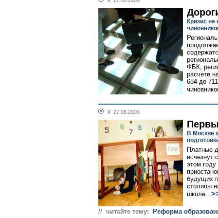
//
27.08.2009
Дорог
Кризис не
чиновнико
Региональ
продолжаю
содержатс
региональ
ФБК, реги
расчете н
684 до 71
чиновнико
//
27.08.2009
Первы
В Москве 
подготовк
Платные 
исчезнут 
этом году
приостано
будущих п
столицы н
>
школе...
// читайте тему:
Реформа образовани