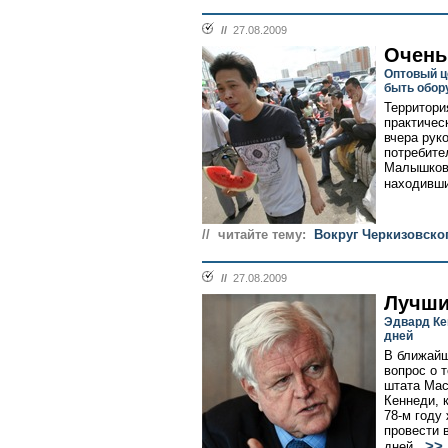
//
27.08.2009
Очень
Оптовый ц
быть обор
Территори
практичес
вчера рук
потребите
Малышков,
находивши
// читайте тему:
Вокруг Черкизовско
//
27.08.2009
Лучши
Эдвард Ке
дней
В ближай
вопрос о т
штата Мас
Кеннеди, 
78-м году
провести 
>>
дней...