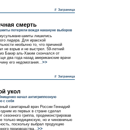
//
Заграница
чная смерть
шииты потеряли вождя накануне выборов
 мусульмане-шииты лишились
ого лидера. Для иракской
льности необычно то, что причиной
ал не взрыв и не выстрел. 59-летний
из Бакир аль-Хаким скончался от
Еще два года назад американские врачи
>>
чину его недомогания...
//
Заграница
ой укол
Онищенко начал антигриппозную
ю с себя
вный санитарный врач России Геннадий
одним из первых в стране сделал
от сезонного гриппа, продемонстрировав
не только медицинскую, но и чиновничью
ность, поскольку выбрал продукцию
>>
нного производства...