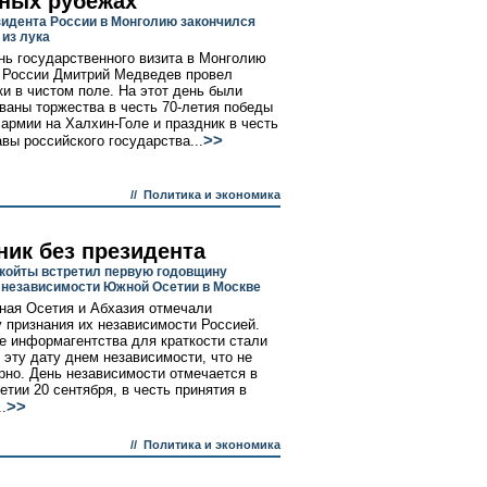
ных рубежах
зидента России в Монголию закончился
 из лука
нь государственного визита в Монголию
 России Дмитрий Медведев провел
ки в чистом поле. На этот день были
ваны торжества в честь 70-летия победы
 армии на Халхин-Голе и праздник в честь
>>
авы российского государства...
//
Политика и экономика
ник без президента
койты встретил первую годовщину
 независимости Южной Осетии в Москве
ая Осетия и Абхазия отмечали
 признания их независимости Россией.
е информагентства для краткости стали
 эту дату днем независимости, что не
рно. День независимости отмечается в
тии 20 сентября, в честь принятия в
>>
..
//
Политика и экономика