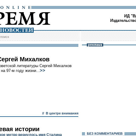
ИД "В
Издательств
/
поиск
Сергей Михалков
оветской литературы Сергей Михалков
>>
на 97-м году жизни...
//
В центре внимания
евая истории
БЕЗ КОМMЕНТАРИЕВ
кое метро вернулось имя Сталина