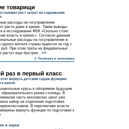
ие товарищи
 остановил рост затрат на содержание
в
ные расходы на госуправление
т расти даже в кризис. Такие выводы
я в исследовании ФБК «Сколько стоит
ная власть в кризис». Согласно данным
ональные расходы на госуправление в
а одного жителя страны выросли за год с
1 руб. При этом траты на федеральных
>>
в растут еще быстрее...
//
Политика и экономика
й раз в первый класс
хотят вернуть детским садам функцию
и к школе
дошкольные курсы в обозримом будущем
с образовательного рынка столицы. В
 немалая часть московских школ уже
вила набор на отделения подготовки
ервоклассников. В перспективе власти
амерены вернуть функции по подготовке к
>
я и науки