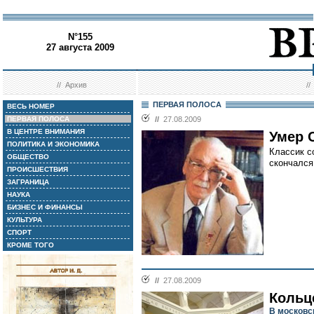
N°155
27 августа 2009
//
Архив
/
ПЕРВАЯ ПОЛОСА
ВЕСЬ НОМЕР
ПЕРВАЯ ПОЛОСА
//
27.08.2009
В ЦЕНТРЕ ВНИМАНИЯ
Умер 
ПОЛИТИКА И ЭКОНОМИКА
Классик с
ОБЩЕСТВО
скончался 
ПРОИСШЕСТВИЯ
ЗАГРАНИЦА
НАУКА
БИЗНЕС И ФИНАНСЫ
КУЛЬТУРА
СПОРТ
КРОМЕ ТОГО
//
27.08.2009
Кольц
В московс