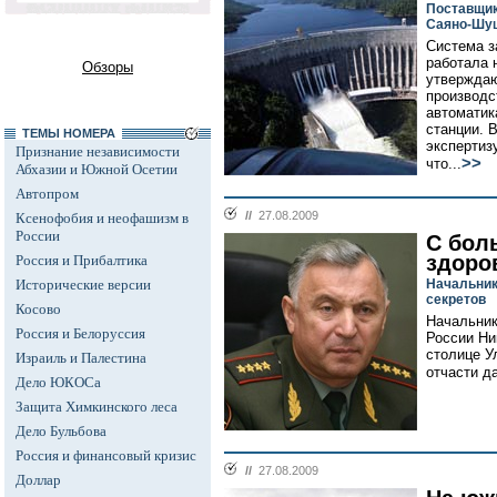
Поставщик
Саяно-Шу
Система 
работала 
Обзоры
утверждаю
производс
автоматик
станции. 
ТЕМЫ НОМЕРА
экспертиз
Признание независимости
>>
что...
Абхазии и Южной Осетии
Автопром
//
27.08.2009
Ксенофобия и неофашизм в
России
С бол
здоро
Россия и Прибалтика
Исторические версии
Начальник
секретов
Косово
Начальник
Россия и Белоруссия
России Ни
столице У
Израиль и Палестина
отчасти д
Дело ЮКОСа
Защита Химкинского леса
Дело Бульбова
Россия и финансовый кризис
//
27.08.2009
Доллар