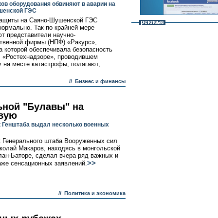
ов оборудования обвиняют в аварии на
шенской ГЭС
защиты на Саяно-Шушенской ГЭС
нормально. Так по крайней мере
т представители научно-
твенной фирмы (НПФ) «Ракурс»,
а которой обеспечивала безопасность
В «Ростехнадзоре», проводившем
у на месте катастрофы, полагают,
//
Бизнес и финансы
ьной "Булавы" на
вую
 Генштаба выдал несколько военных
 Генерального штаба Вооруженных сил
колай Макаров, находясь в монгольской
лан-Баторе, сделал вчера ряд важных и
>>
аже сенсационных заявлений.
//
Политика и экономика