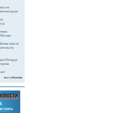
ась на
лнечногорске
ов
суд
аемых
в Москве
йские власти
оятельств
дил Ричарда
еоргия
алог
все события