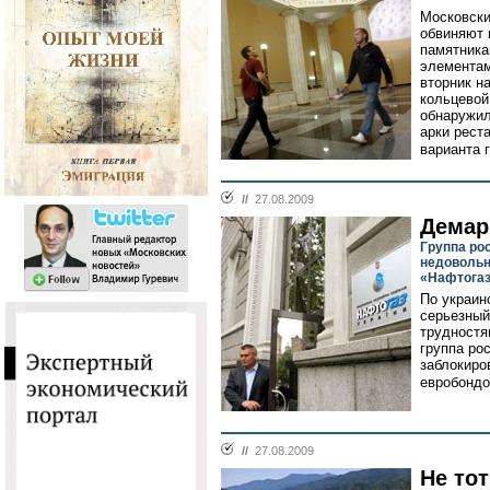
Московски
обвиняют 
памятника
элементам
вторник н
кольцевой
обнаружил
арки рест
варианта 
//
27.08.2009
Демар
Группа ро
недовольн
«Нафтога
По украин
серьезный
трудностя
группа ро
заблокиро
евробондо
//
27.08.2009
Не тот