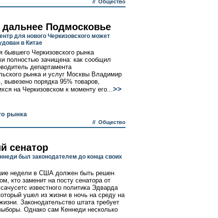
//
Общество
 дальнее Подмосковье
ентр для нового Черкизовского может
удован в Китае
я бывшего Черкизовского рынка
ки полностью зачищена: как сообщил
оводитель департамента
льского рынка и услуг Москвы Владимир
 вывезено порядка 95% товаров,
>>
хся на Черкизовском к моменту его...
го рынка
//
Общество
й сенатор
ннеди был законодателем до конца своих
шие недели в США должен быть решен
ом, кто заменит на посту сенатора от
сачусетс известного политика Эдварда
который ушел из жизни в ночь на среду на
 жизни. Законодательство штата требует
выборы. Однако сам Кеннеди несколько