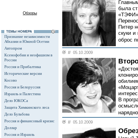
Главны
была ст
Обзоры
«ТЭФИ»,
Перенос
Питер н
ТЕМЫ НОМЕРА
скуки и
Признание независимости
оброс 
Абхазии и Южной Осетии
Автопром
//
05.10.2009
Ксенофобия и неофашизм в
Второ
России
Россия и Прибалтика
«Достоя
Исторические версии
клониро
Косово
обилием
«Моцарт
Россия и Белоруссия
интерес
Израиль и Палестина
В прогр
Дело ЮКОСа
осмысле
Защита Химкинского леса
нарядно
Дело Бульбова
Россия и финансовый кризис
//
05.10.2009
Доллар
Обре
Россия и Израиль