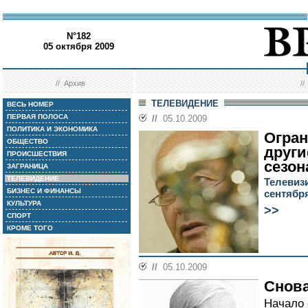
N°182
05 октября 2009
//
Архив
/
ТЕЛЕВИДЕНИЕ
ВЕСЬ НОМЕР
ПЕРВАЯ ПОЛОСА
//
05.10.2009
ПОЛИТИКА И ЭКОНОМИКА
Огран
ОБЩЕСТВО
други
ПРОИСШЕСТВИЯ
сезон
ЗАГРАНИЦА
ТЕЛЕВИДЕНИЕ
Телевиз
БИЗНЕС И ФИНАНСЫ
сентябр
КУЛЬТУРА
>>
СПОРТ
КРОМЕ ТОГО
//
05.10.2009
Снова
Начало 