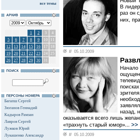
Новый Т
все темы
В лидер
раз он 
АРХИВ
них, пр
1
2
3
4
5
6
7
8
9
10
11
12
13
14
15
16
17
18
//
05.10.2009
19
20
21
22
23
24
25
Развл
26
27
28
29
30
31
Начало 
ПОИСК
ощущени
телевид
поисках
зрителя
ПЕРСОНЫ НОМЕРА
необход
Багапш Сергей
заявлял
Зюганов Геннадий
назад, 
Кадыров Рамзан
оказывается всего лишь желани
Лавров Сергей
>>
«трахнуть старый юмор»...
Лужков Юрий
//
05.10.2009
Лукашенко Александр