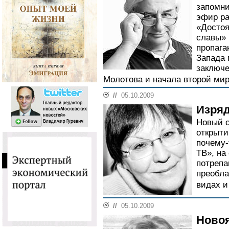
запомни
эфир ра
«Достоя
славы» 
пропага
Запада 
заключе
Молотова и начала второй мир
//
05.10.2009
Изряд
Новый с
открыти
почему-
ТВ», на
потрепа
преобла
видах и
//
05.10.2009
Новоя