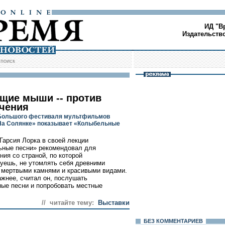
ИД "В
Издательств
/
поиск
щие мыши -- против
чения
Большого фестиваля мультфильмов
На Солянке» показывает «Колыбельные
Гарсия Лорка в своей лекции
ные песни» рекомендовал для
ния со страной, по которой
уешь, не утомлять себя древними
 мертвыми камнями и красивыми видами.
ажнее, считал он, послушать
ые песни и попробовать местные
// читайте тему:
Выставки
БЕЗ КОМMЕНТАРИЕВ