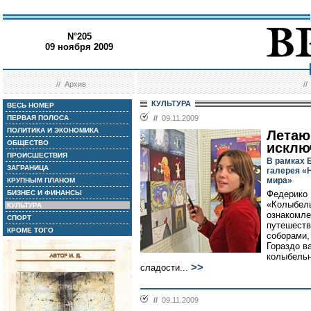
N°205
09 ноября 2009
//
Архив
/
КУЛЬТУРА
ВЕСЬ НОМЕР
ПЕРВАЯ ПОЛОСА
//
09.11.2009
ПОЛИТИКА И ЭКОНОМИКА
Летаю
ОБЩЕСТВО
исклю
ПРОИСШЕСТВИЯ
В рамках 
ЗАГРАНИЦА
галерея «
мира»
КРУПНЫМ ПЛАНОМ
БИЗНЕС И ФИНАНСЫ
Федерико 
«Колыбель
КУЛЬТУРА
ознакомле
СПОРТ
путешеств
КРОМЕ ТОГО
соборами,
Гораздо в
колыбельн
>>
сладости...
//
09.11.2009