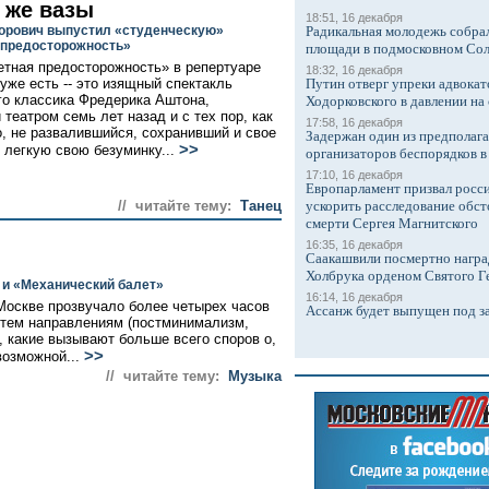
е же вазы
18:51, 16 декабря
орович выпустил «студенческую»
Радикальная молодежь собрал
предосторожность»
площади в подмосковном Со
тная предосторожность» в репертуаре
18:32, 16 декабря
уже есть -- это изящный спектакль
Путин отверг упреки адвокат
го классика Фредерика Аштона,
Ходорковского в давлении на 
 театром семь лет назад и с тех пор, как
17:58, 16 декабря
о, не развалившийся, сохранивший и свое
Задержан один из предполаг
>>
и легкую свою безуминку...
организаторов беспорядков 
17:10, 16 декабря
Европарламент призвал росси
// читайте тему:
Танец
ускорить расследование обст
смерти Сергея Магнитского
16:35, 16 декабря
Саакашвили посмертно награ
Холбрука орденом Святого Г
 и «Механический балет»
16:14, 16 декабря
Москве прозвучало более четырех часов
Ассанж будет выпущен под з
 тем направлениям (постминимализм,
), какие вызывают больше всего споров о,
>>
возможной...
// читайте тему:
Музыка