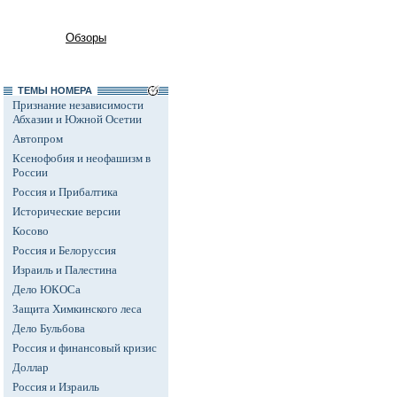
Обзоры
ТЕМЫ НОМЕРА
Признание независимости
Абхазии и Южной Осетии
Автопром
Ксенофобия и неофашизм в
России
Россия и Прибалтика
Исторические версии
Косово
Россия и Белоруссия
Израиль и Палестина
Дело ЮКОСа
Защита Химкинского леса
Дело Бульбова
Россия и финансовый кризис
Доллар
Россия и Израиль