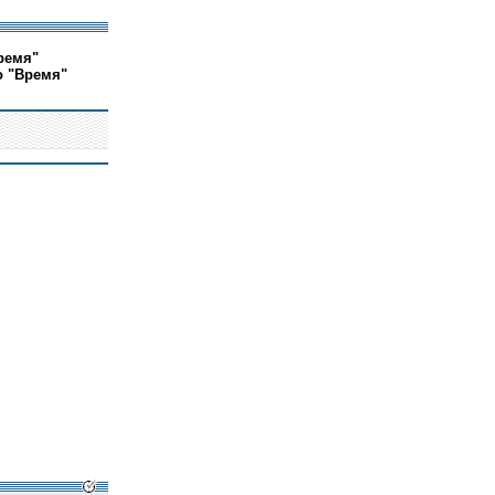
ремя"
о "Время"