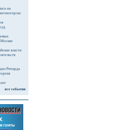
ась на
лнечногорске
ов
суд
аемых
в Москве
йские власти
оятельств
дил Ричарда
еоргия
алог
все события