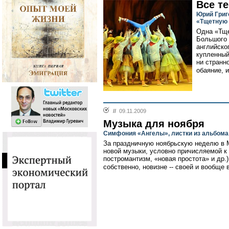
Все т
Юрий Григ
«Тщетную 
Одна «Тще
Большого 
английско
купленный
ни странн
обаяние, 
//
09.11.2009
Музыка для ноября
Симфония «Ангелы», листки из альбома
За праздничную ноябрьскую неделю в 
новой музыки, условно причисляемой к
постромантизм, «новая простота» и др.
собственно, новизне -- своей и вообще 