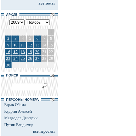
все темы
АРХИВ
1
2
3
4
5
6
7
8
9
10
11
12
13
14
15
16
17
18
19
20
21
22
23
24
25
26
27
28
29
30
ПОИСК
ПЕРСОНЫ НОМЕРА
Барак Обама
Кудрин Алексей
Медведев Дмитрий
Путин Владимир
все персоны