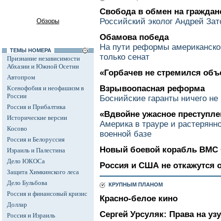
Свобода в обмен на граждан
Российский эколог Андрей Зат
Обзоры
Обамова победа
На пути реформы американско
ТЕМЫ НОМЕРА
только сенат
Признание независимости
Абхазии и Южной Осетии
«Горбачев не стремился об
Автопром
Взрывоопасная реформа
Ксенофобия и неофашизм в
России
Боснийские гаранты ничего не
Россия и Прибалтика
«Вдвойне ужасное преступле
Исторические версии
Америка в трауре и растерянно
Косово
военной базе
Россия и Белоруссия
Новый боевой корабль ВМС
Израиль и Палестина
Дело ЮКОСа
Россия и США не откажутся 
Защита Химкинского леса
Дело Бульбова
КРУПНЫМ ПЛАНОМ
Россия и финансовый кризис
Красно-белое кино
Доллар
Сергей Урсуляк: Права на уз
Россия и Израиль