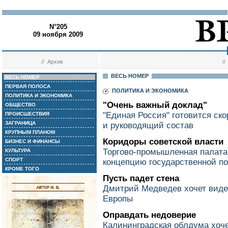
N°205
09 ноября 2009
//
Архив
/
ВЕСЬ НОМЕР
ВЕСЬ НОМЕР
ПЕРВАЯ ПОЛОСА
ПОЛИТИКА И ЭКОНОМИКА
ПОЛИТИКА И ЭКОНОМИКА
"Очень важный доклад"
ОБЩЕСТВО
"Единая Россия" готовится ско
ПРОИСШЕСТВИЯ
ЗАГРАНИЦА
и руководящий состав
КРУПНЫМ ПЛАНОМ
Коридоры советской власти
БИЗНЕС И ФИНАНСЫ
Торгово-промышленная палата
КУЛЬТУРА
СПОРТ
концепцию государственной по
КРОМЕ ТОГО
Пусть падет стена
Дмитрий Медведев хочет виде
Европы
Оправдать недоверие
Калининградская облдума хоче