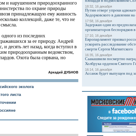
площади в подмосковном Со
твом и нарушением природоохранного
18:32, 16 декабря
министерства по охране природы
Путин отверг упреки адвокат
 вывозя принадлежащую ему живность
Ходорковского в давлении на 
есколько коллекций, даже те, что не
17:58, 16 декабря
 смысла.
Задержан один из предполаг
организаторов беспорядков 
 одного из последних
17:10, 16 декабря
Европарламент призвал росси
сражавшихся за ее природу. Андрей
ускорить расследование обст
с, и десять лет назад, когда вступил в
смерти Сергея Магнитского
ким природоохранным ведомством,
16:35, 16 декабря
ардов. Охота была сорвана, но
Саакашвили посмертно награ
Холбрука орденом Святого Г
16:14, 16 декабря
Аркадий ДУБНОВ
Ассанж будет выпущен под з
сийского эколога
того листа
аточении
россияне