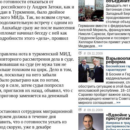
объединит
о готовности отказаться от
Двадцать лет 
 российского (у Андрея Затоки, как и
бетонная сте
ждан в Туркмении, было двойное
Западный Бер
кого МИДа. Так, во всяком случае,
праздновании 
столице объе
продолжительную встречу с одним из
Германии вместе с федераль
в Ашхабаде сразу же после вынесения
Ангелой Меркель, французски
ипломат начинал беседу с ней как
Николя Саркози, британским 
одробности этого «дела», проявил
Гордоном Брауном и госсекре
Хиллари Клинтон примет учас
Медведев...
>>
аправлена нота в туркменский МИД,
//
09.11.2009
Взрывоопа
повторного рассмотрения дела в суде.
реформа
вовавшая на суде (ее мужа там не
Боснийские га
ольше похожим на цирк. Дело в том,
гарантируют
В Боснии и Ге
м, поскольку на него забыли
кардинальные
было разыграно как по нотам,
изменения, с
ор в силе, затем судья попросил
обострить ситуацию в этой б
, пригласив их назад, объявил, что с
югославской республике. 18--1
Сараево пройдет важное засе
приговор заменяется на денежный
руководящего комитета Совет
мирного соглашения...
>>
//
09.11.2009
 остановил сотрудник миграционной
«Вдвойне 
 мужем должна в течение дня
преступле
вить, что о готовности уехать из
Америка в тра
растерянности
од скорую, уже в декабре
бойни на воен