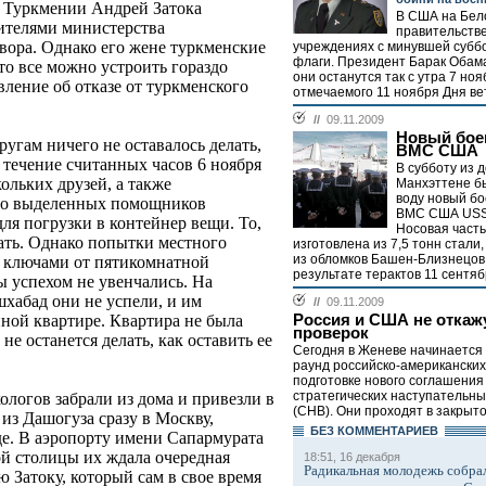
 Туркмении Андрей Затока
В США на Бел
вителями министерства
правительств
вора. Однако его жене туркменские
учреждениях с минувшей суб
флаги. Президент Барак Обама
то все можно устроить гораздо
они останутся так с утра 7 ноя
вление об отказе от туркменского
отмечаемого 11 ноября Дня вет
//
09.11.2009
Новый бое
ругам ничего не оставалось делать,
ВМС США
В течение считанных часов 6 ноября
В субботу из д
льких друзей, а также
Манхэттене б
воду новый бо
но выделенных помощников
ВМС США USS 
ля погрузки в контейнер вещи. То,
Носовая часть
дать. Однако попытки местного
изготовлена из 7,5 тонн стали
из обломков Башен-Близнецов
ер ключами от пятикомнатной
результате терактов 11 сентябр
ы успехом не увенчались. На
хабад они не успели, и им
//
09.11.2009
Россия и США не откаж
нной квартире. Квартира не была
проверок
не останется делать, как оставить ее
Сегодня в Женеве начинается
раунд российско-американских
подготовке нового соглашения
стратегических наступательн
кологов забрали из дома и привезли в
(СНВ). Они проходят в закрыто
т из Дашогуза сразу в Москву,
БЕЗ КОМMЕНТАРИЕВ
де. В аэропорту имени Сапармурата
й столицы их ждала очередная
18:51, 16 декабря
Радикальная молодежь собрал
ю Затоку, который сам в свое время