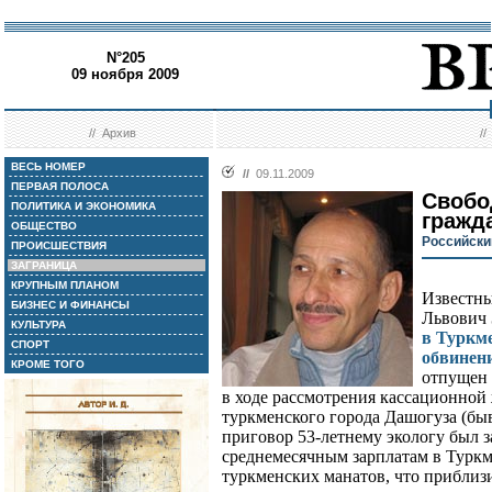
N°205
09 ноября 2009
//
Архив
/
ВЕСЬ НОМЕР
//
09.11.2009
ПЕРВАЯ ПОЛОСА
Свобо
ПОЛИТИКА И ЭКОНОМИКА
гражд
ОБЩЕСТВО
Российски
ПРОИСШЕСТВИЯ
ЗАГРАНИЦА
КРУПНЫМ ПЛАНОМ
Известны
БИЗНЕС И ФИНАНСЫ
Львович 
КУЛЬТУРА
в Туркм
СПОРТ
обвинен
КРОМЕ ТОГО
отпущен 
в ходе рассмотрения кассационной 
туркменского города Дашогуза (бы
приговор 53-летнему экологу был з
среднемесячным зарплатам в Туркм
туркменских манатов, что приблизи