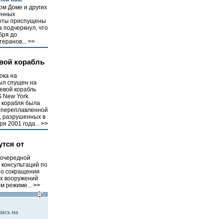
ом Доме и других
енных
боты приспущены
 подчеркнул, что
бря до
еранов...
>>
вой корабль
ока на
ыл спущен на
евой корабль
New York.
 корабля была
, переплавленной
, разрушенных в
я 2001 года...
>>
утся от
 очередной
 консультаций по
 о сокращении
ых вооружений
м режиме...
>>
ась на