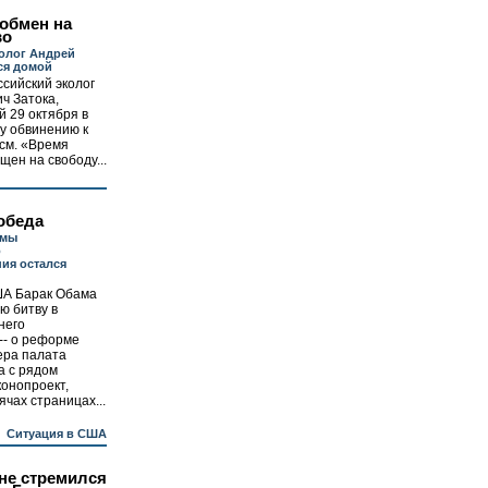
обмен на
во
олог Андрей
ся домой
сийский эколог
ч Затока,
 29 октября в
у обвинению к
см. «Время
щен на свободу...
обеда
рмы
о
ия остался
А Барак Обама
ю битву в
него
-- о реформе
ера палата
а с рядом
конопроект,
чах страницах...
Ситуация в США
не стремился