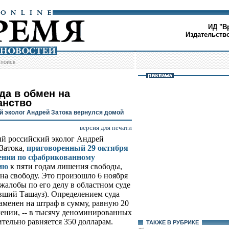
ИД "В
Издательств
/
поиск
да в обмен на
анство
й эколог Андрей Затока вернулся домой
версия для печати
й российский эколог Андрей
Затока,
приговоренный 29 октября
ении по сфабрикованному
ию
к пяти годам лишения свободы,
на свободу. Это произошло 6 ноября
жалобы по его делу в областном суде
вший Ташауз). Определением суда
аменен на штраф в сумму, равную 20
ении, -- в тысячу деноминированных
тельно равняется 350 долларам.
ТАКЖЕ В РУБРИКЕ