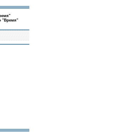
ремя"
о "Время"