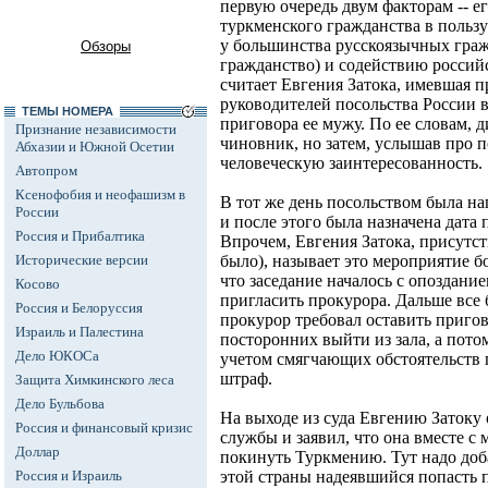
первую очередь двум факторам -- ег
туркменского гражданства в пользу
у большинства русскоязычных гра
Обзоры
гражданство) и содействию российс
считает Евгения Затока, имевшая 
руководителей посольства России 
ТЕМЫ НОМЕРА
приговора ее мужу. По ее словам, д
Признание независимости
чиновник, но затем, услышав про п
Абхазии и Южной Осетии
человеческую заинтересованность.
Автопром
Ксенофобия и неофашизм в
В тот же день посольством была н
России
и после этого была назначена дата 
Россия и Прибалтика
Впрочем, Евгения Затока, присутст
Исторические версии
было), называет это мероприятие б
что заседание началось с опоздание
Косово
пригласить прокурора. Дальше все 
Россия и Белоруссия
прокурор требовал оставить пригов
Израиль и Палестина
посторонних выйти из зала, а потом
Дело ЮКОСа
учетом смягчающих обстоятельств 
штраф.
Защита Химкинского леса
Дело Бульбова
На выходе из суда Евгению Затоку
Россия и финансовый кризис
службы и заявил, что она вместе с
Доллар
покинуть Туркмению. Тут надо доба
Россия и Израиль
этой страны надеявшийся попасть п