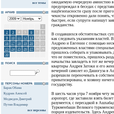
ожидаемую очередную амнистию в
все темы
предупреждал в беседах с предста
нацбезопасности сразу после приго
АРХИВ
чекисты откровенно дали понять, ч
быстрее, если супруги напишут зая
гражданства.
1
2
3
4
5
6
7
8
В создавшихся обстоятельствах суп
9
10
11
12
13
14
15
как следовать указаниям властей. 
Андрею и Евгении с помощью неско
16
17
18
19
20
21
22
предложенных властями специаль
23
24
25
26
27
28
29
пришлось собирать и упаковывать д
30
что не поместилось, пришлось раз
начальства завладеть в тот же веч
ПОИСК
квартиры Андрея Затоки и его жен
вечерний самолет из Дашогуза в Аш
разрешили переночевать в собстве
приватизирована, и хозяину ничего 
ПЕРСОНЫ НОМЕРА
государству.
Барак Обама
Кудрин Алексей
В шесть часов утра 7 ноября чету э
аэропорт, где заставили взять биле
Медведев Дмитрий
разумеется, с пересадкой в Ашхаба
Путин Владимир
Туркменбаши Великого туркменско
все персоны
порция издевательств. Здесь Андре