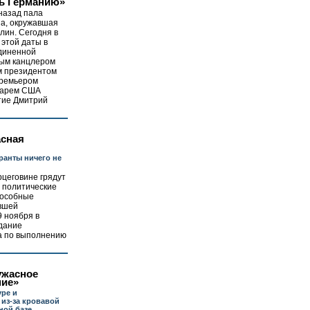
ь Германию»
назад пала
на, окружавшая
лин. Сегодня в
этой даты в
диненной
ным канцлером
м президентом
премьером
тарем США
тие Дмитрий
сная
ранты ничего не
рцеговине грядут
 политические
пособные
ывшей
9 ноября в
дание
а по выполнению
ужасное
ние»
уре и
 из-за кровавой
ной базе