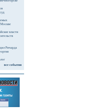
лнечногорске
ов
суд
аемых
в Москве
йские власти
оятельств
дил Ричарда
еоргия
алог
все события