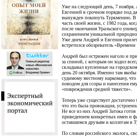
Уже на следующий день, 7 ноября, 
Евгенией в срочном порядке под д
вынужден покинуть Туркмению. В 
часть своей жизни, с 1982 года, ко
после окончания Уральского универ
сохранением уникальной природной
Уже днем Андрей и Евгения прилете
встретился обозреватель «Времени 
Андрей был острижен наголо и при
за спиной, с которым он ходил все
складывал купленные на городском
день 20 октября. Именно там якоб
судимому местному наркоману, что 
поводом для ссоры и нанесения ем
«повреждения средней тяжести».
Теперь уже существует достаточно 
что это была провокация, устроенн
Не все из них Андрей Затока готов 
приведением конкретных имен и фак
оставшимся друзьям и коллегам в Т
По словам российского эколога, св