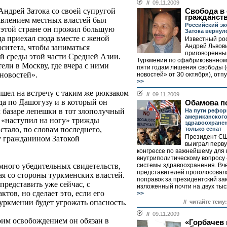
//
09.11.2009
Андрей Затока со своей супругой
Свобода в 
гражданст
авлением местных властей был
Российский эк
этой стране он прожил большую
Затока вернул
гда приехал сюда вместе с женой
Известный рос
Андрей Львови
ситета, чтобы заниматься
приговоренный
 среды этой части Средней Азии.
Туркмении по сфабрикованном
ли в Москву, где вчера с ними
пяти годам лишения свободы (
новостей».
новостей» от 30 октября), отпу
>>
шел на встречу с таким же рюкзаком
//
09.11.2009
гда по Дашогузу и в который он
Обамова п
 базаре лепешки в тот злополучный
На пути рефо
американског
ы «наступил на ногу» трижды
здравоохранен
стало, по словам последнего,
только сенат
Президент СШ
у гражданином Затокой
выиграл перву
конгрессе по важнейшему для 
внутриполитическому вопросу 
системы здравоохранения. Вч
много убедительных свидетельств,
представителей проголосовал
ая со стороны туркменских властей.
поправок за президентский за
представить уже сейчас, с
изложенный почти на двух тыся
тов, но сделает это, если его
>>
уркмении будет угрожать опасность.
// читайте тему:
//
09.11.2009
оим освобождением он обязан в
«Горбачев 