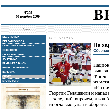
N°205
09 ноября 2009
//
Архив
/
ВЕСЬ НОМЕР
//
09.11.2009
ПЕРВАЯ ПОЛОСА
На ха
ПОЛИТИКА И ЭКОНОМИКА
Сборная
ОБЩЕСТВО
ПРОИСШЕСТВИЯ
ЗАГРАНИЦА
КРУПНЫМ ПЛАНОМ
Национ
БИЗНЕС И ФИНАНСЫ
выиграл
КУЛЬТУРА
Финлян
СПОРТ
из мат
КРОМЕ ТОГО
«Росси
Георгий Гелашвили и напад
Последний, впрочем, из-за 
иногда выступал в обороне.