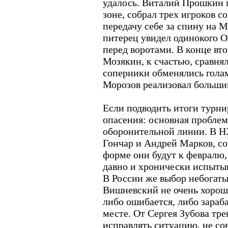
удалось. Виталий Прошкин 
зоне, собрал трех игроков с
передачу себе за спину на 
питерец увидел одинокого О
перед воротами. В конце вт
Мозякин, к счастью, сравнял
соперники обменялись гола
Морозов реализовал больши
Если подводить итоги турни
опасения: основная пробле
оборонительной линии. В Н
Гончар и Андрей Марков, со
форме они будут к февралю,
давно и хронически испытыв
В России же выбор небогат
Вишневский не очень хорош 
либо ошибается, либо зараб
месте. От Сергея Зубова тр
исправлять ситуацию, не со