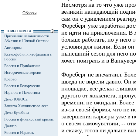
Несмотря на то что уже про
великий нападающий подпис
Обзоры
сам он с удивлением реагиру
Форсберг уже заработал дос
ТЕМЫ НОМЕРА
не идти на приключения. В 
Признание независимости
больше работать, но у него 
Абхазии и Южной Осетии
условия для жизни. Если он
Автопром
нынешний сезон для него по
Ксенофобия и неофашизм в
России
хочет поиграть и в Ванкувер
Россия и Прибалтика
Исторические версии
Форсберг не впечатлил. Боле
Косово
шведа не видели давно. Он 
Россия и Белоруссия
площадке, все делал слишко
Израиль и Палестина
другого от хоккеиста, проп
Дело ЮКОСа
времени, не ожидали. Более 
Защита Химкинского леса
из-за своей формы, что не 
Дело Бульбова
завершения карьеры уже в н
Россия и финансовый кризис
о своем самочувствии, -- от
Доллар
и скажу, готов ли дальше вы
Россия и Израиль