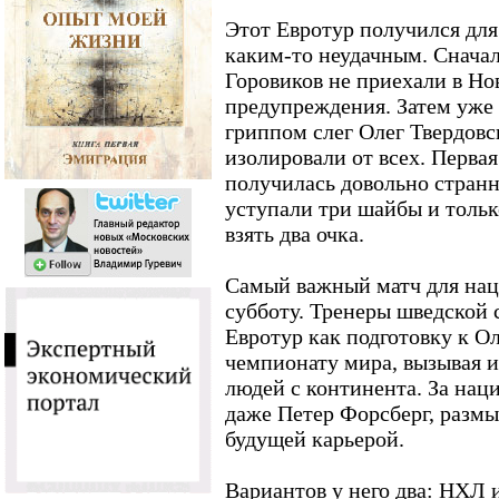
Этот Евротур получился дл
каким-то неудачным. Сначал
Горовиков не приехали в Нов
предупреждения. Затем уже
гриппом слег Олег Твердовс
изолировали от всех. Перва
получилась довольно странн
уступали три шайбы и тольк
взять два очка.
Самый важный матч для на
субботу. Тренеры шведской
Евротур как подготовку к 
чемпионату мира, вызывая и
людей с континента. За на
даже Петер Форсберг, разм
будущей карьерой.
Вариантов у него два: НХЛ 