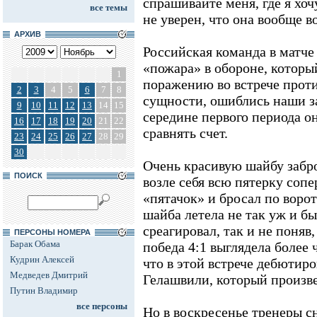
спрашивайте меня, где я хоч
все темы
не уверен, что она вообще в
АРХИВ
Российская команда в матче
«пожара» в обороне, который
1
поражению во встрече прот
2
3
4
5
6
7
8
сущности, ошиблись наши з
9
10
11
12
13
14
15
середине первого периода о
16
17
18
19
20
21
22
сравнять счет.
23
24
25
26
27
28
29
30
Очень красивую шайбу забр
ПОИСК
возле себя всю пятерку сопе
«пятачок» и бросал по ворот
шайба летела не так уж и бы
среагировал, так и не поняв
ПЕРСОНЫ НОМЕРА
Барак Обама
победа 4:1 выглядела более
Кудрин Алексей
что в этой встрече дебютиро
Медведев Дмитрий
Гелашвили, который произве
Путин Владимир
все персоны
Но в воскресенье тренеры с