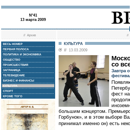
N°41
13 марта 2009
//
Архив
/
КУЛЬТУРА
ВЕСЬ НОМЕР
ПЕРВАЯ ПОЛОСА
//
13.03.2009
ПОЛИТИКА И ЭКОНОМИКА
Моско
ОБЩЕСТВО
со вс
ПРОИСШЕСТВИЯ
Завтра 
ЗАГРАНИЦА
фестива
ТЕЛЕВИДЕНИЕ
БИЗНЕС И ФИНАНСЫ
Появля
КУЛЬТУРА
Петерб
СПОРТ
фест на
КРОМЕ ТОГО
продол
иноземн
большим концертом. Премьерой
Горбунок», и в этом выборе В
принимал именно он) есть неко