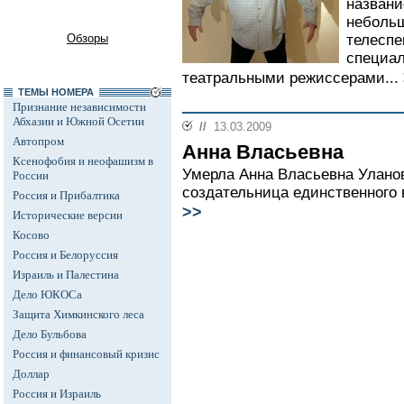
названи
неболь
Обзоры
телеспе
специал
театральными режиссерами...
ТЕМЫ НОМЕРА
Признание независимости
Абхазии и Южной Осетии
//
13.03.2009
Автопром
Анна Власьевна
Ксенофобия и неофашизм в
Умерла Анна Власьевна Уланов
России
создательница единственного 
Россия и Прибалтика
>>
Исторические версии
Косово
Россия и Белоруссия
Израиль и Палестина
Дело ЮКОСа
Защита Химкинского леса
Дело Бульбова
Россия и финансовый кризис
Доллар
Россия и Израиль