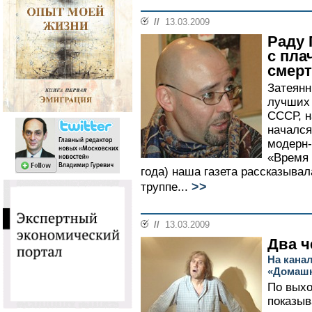
//
13.03.2009
Раду 
с пла
смер
Затеянн
лучших 
СССР, н
начался
модерн-
«Время 
года) наша газета рассказыва
>>
труппе...
//
13.03.2009
Два ч
На кана
«Домашн
По выхо
показыв