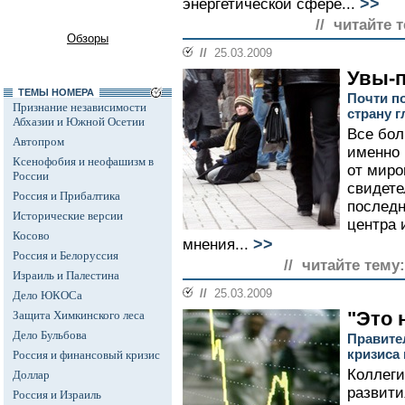
>>
энергетической сфере...
// читайте 
Обзоры
//
25.03.2009
Увы-п
ТЕМЫ НОМЕРА
Почти п
Признание независимости
страну 
Абхазии и Южной Осетии
Все бол
Автопром
именно 
Ксенофобия и неофашизм в
от миро
России
свидете
Россия и Прибалтика
последн
Исторические версии
центра 
Косово
>>
мнения...
Россия и Белоруссия
// читайте тему:
Израиль и Палестина
//
25.03.2009
Дело ЮКОСа
"Это 
Защита Химкинского леса
Дело Бульбова
Правите
кризиса 
Россия и финансовый кризис
Коллеги
Доллар
развити
Россия и Израиль