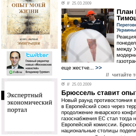
//
25.03.2009
План 
Тимо
Перегов
Украины
Реакция
понедел
между У
модерни
газотра
>>
еще жестче...
// читайте 
//
25.03.2009
Брюссель ставит оп
Новый раунд противостояния во
в Европейский союз через тер
продолжение январского конф
газоснабжения ЕС стал тогда
Европейской комиссии. Брюссе
национальные столицы подели