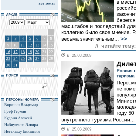
в масш
все темы
российс
закончи
АРХИВ
берется
масштабов и последствий для
1
коллегию было свое мнение. Р
>>
2
3
4
5
6
7
8
весьма значительным...
9
10
11
12
13
14
15
// читайте тему:
16
17
18
19
20
21
22
//
25.03.2009
23
24
25
26
27
28
29
Дилет
30
31
Россия н
туризма
ПОИСК
Пересмо
не поме
популяр
ПЕРСОНЫ НОМЕРА
Министе
Воронин Владимир
молодеж
Греф Герман
году 50
Кудрин Алексей
внутреннего туризма России..
Набиуллина Элвира
//
25.03.2009
Нетаньяху Биньямин