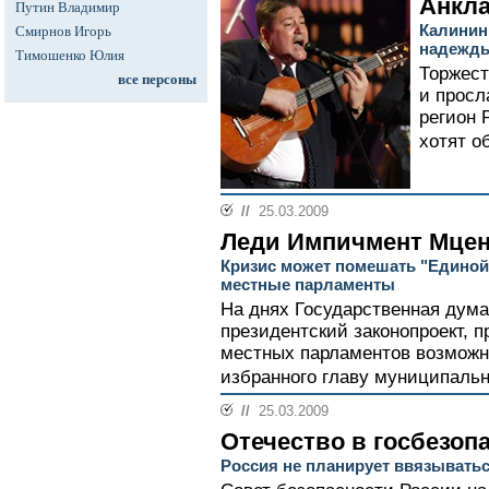
Анкла
Путин Владимир
Калинин
Смирнов Игорь
надежды
Тимошенко Юлия
Торжест
все персоны
и прос
регион 
хотят о
//
25.03.2009
Леди Импичмент Мцен
Кризис может помешать "Единой 
местные парламенты
На днях Государственная дума
президентский законопроект,
местных парламентов возможно
избранного главу муниципальн
//
25.03.2009
Отечество в госбезоп
Россия не планирует ввязыватьс