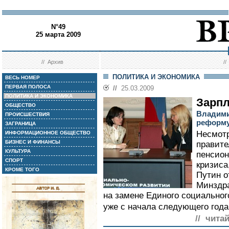
N°49
25 марта 2009
//
Архив
/
ПОЛИТИКА И ЭКОНОМИКА
ВЕСЬ НОМЕР
ПЕРВАЯ ПОЛОСА
//
25.03.2009
ПОЛИТИКА И ЭКОНОМИКА
Зарпл
ОБЩЕСТВО
Владими
ПРОИСШЕСТВИЯ
реформ
ЗАГРАНИЦА
Несмотр
ИНФОРМАЦИОННОЕ ОБЩЕСТВО
БИЗНЕС И ФИНАНСЫ
правите
КУЛЬТУРА
пенсион
СПОРТ
кризиса
КРОМЕ ТОГО
Путин о
Минздр
на замене Единого социальног
уже с начала следующего года
// чита