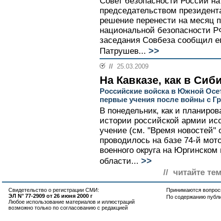
Совет безопасности России н
председательством президент
решение перенести на месяц 
национальной безопасности РФ
заседания Совбеза сообщил ег
>>
Патрушев...
//
25.03.2009
На Кавказе, как в Сиб
Российские войска в Южной Осе
первые учения после войны с Гр
В понедельник, как и планиро
истории российской армии исс
учение (см. "Время новостей" 
проводилось на базе 74-й мот
военного округа на Юргинском
>>
области...
// читайте те
Свидетельство о регистрации СМИ:
Принимаются вопросы
ЭЛ N° 77-2909 от 26 июня 2000 г
По содержанию публ
Любое использование материалов и иллюстраций
возможно только по согласованию с редакцией