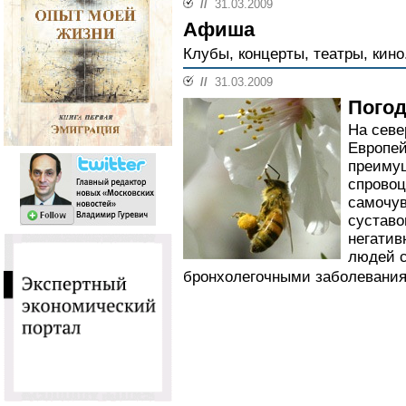
//
31.03.2009
Афиша
Клубы, концерты, театры, кино
//
31.03.2009
Погод
На севе
Европей
преимущ
спровоц
самочув
суставо
негатив
людей 
бронхолегочными заболевания