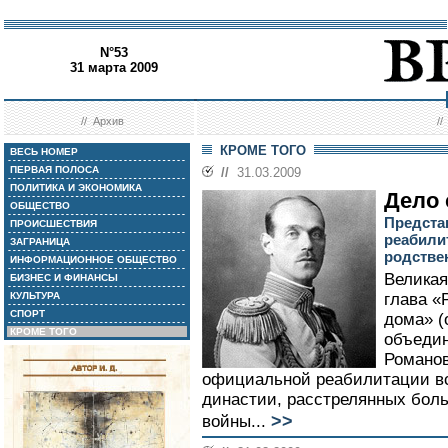
N°53
31 марта 2009
//
Архив
/
КРОМЕ ТОГО
ВЕСЬ НОМЕР
ПЕРВАЯ ПОЛОСА
//
31.03.2009
ПОЛИТИКА И ЭКОНОМИКА
Дело 
ОБЩЕСТВО
Предста
ПРОИСШЕСТВИЯ
реабили
ЗАГРАНИЦА
родстве
ИНФОРМАЦИОННОЕ ОБЩЕСТВО
Великая
БИЗНЕС И ФИНАНСЫ
КУЛЬТУРА
глава «
СПОРТ
дома» (
КРОМЕ ТОГО
объеди
Романов
официальной реабилитации вс
династии, расстрелянных бол
>>
войны...