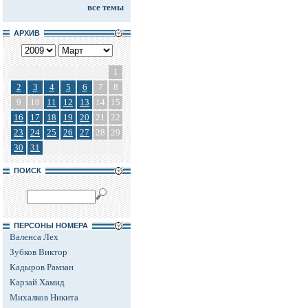
все темы
АРХИВ
1
2
3
4
5
6
7
8
9
10
11
12
13
14
15
16
17
18
19
20
21
22
23
24
25
26
27
28
29
30
31
ПОИСК
ПЕРСОНЫ НОМЕРА
Валенса Лех
Зубков Виктор
Кадыров Рамзан
Карзай Хамид
Михалков Никита