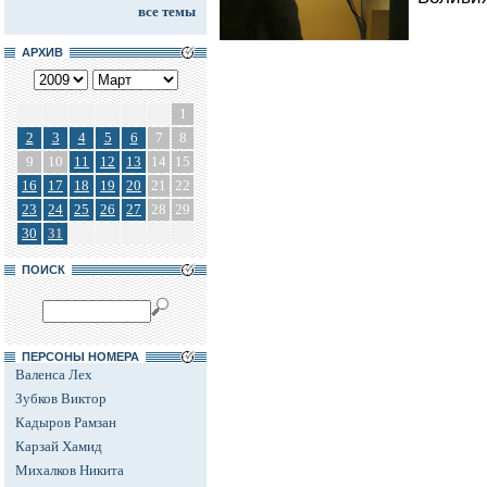
все темы
АРХИВ
1
2
3
4
5
6
7
8
9
10
11
12
13
14
15
16
17
18
19
20
21
22
23
24
25
26
27
28
29
30
31
ПОИСК
ПЕРСОНЫ НОМЕРА
Валенса Лех
Зубков Виктор
Кадыров Рамзан
Карзай Хамид
Михалков Никита