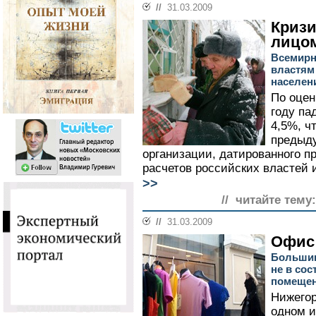
//
31.03.2009
Кризи
лицо
Всемирн
властям
населен
По оцен
году па
4,5%, ч
предыду
организации, датированного 
расчетов российских властей 
>>
// читайте тему:
//
31.03.2009
Офис 
Большин
не в со
помеще
Нижегор
одном и