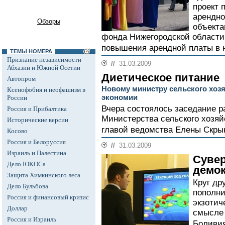
проект 
арендно
Обзоры
объекта
фонда Нижегородской области 
повышения арендной платы в н
ТЕМЫ НОМЕРА
Признание независимости
//
31.03.2009
Абхазии и Южной Осетии
Диетическое питание
Автопром
Новому министру сельского хозя
Ксенофобия и неофашизм в
экономии
России
Вчера состоялось заседание 
Россия и Прибалтика
Министерства сельского хозяй
Исторические версии
главой ведомства Елены Скрын
Косово
Россия и Белоруссия
//
31.03.2009
Израиль и Палестина
Сувер
Дело ЮКОСа
демо
Защита Химкинского леса
Круг др
Дело Бульбова
пополни
Россия и финансовый кризис
экзотич
Доллар
смысле 
Россия и Израиль
Боливия