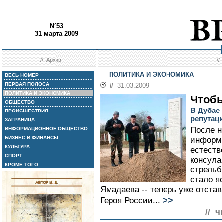
N°53
31 марта 2009
//
Архив
/
ПОЛИТИКА И ЭКОНОМИКА
ВЕСЬ НОМЕР
ПЕРВАЯ ПОЛОСА
//
31.03.2009
ПОЛИТИКА И ЭКОНОМИКА
Чтоб
ОБЩЕСТВО
В Дубае
ПРОИСШЕСТВИЯ
репутац
ЗАГРАНИЦА
После н
ИНФОРМАЦИОННОЕ ОБЩЕСТВО
БИЗНЕС И ФИНАНСЫ
информа
КУЛЬТУРА
естеств
СПОРТ
консула
КРОМЕ ТОГО
стрельб
стало я
Ямадаева -- теперь уже отста
>>
Героя России...
// ч