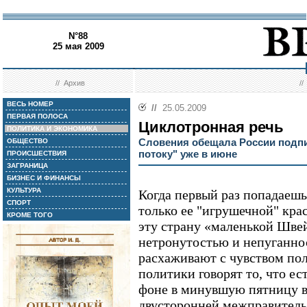
N°88
25 мая 2009
//
Архив
/
ВЕСЬ НОМЕР
//
25.05.2009
ПЕРВАЯ ПОЛОСА
Циклотронная речь
ПОЛИТИКА И ЭКОНОМИКА
Словения обещала России подп
ОБЩЕСТВО
потоку" уже в июне
ПРОИСШЕСТВИЯ
ЗАГРАНИЦА
БИЗНЕС И ФИНАНСЫ
КУЛЬТУРА
Когда первый раз попадаеш
СПОРТ
только ее "игрушечной" крас
КРОМЕ ТОГО
эту страну «маленькой Швей
нетронутостью и непуганно
расхаживают с чувством по
политики говорят то, что ес
фоне в минувшую пятницу в
двусторонней межправитель