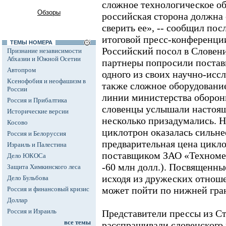
сложное технологическое об
Обзоры
российская сторона должна 
сверить ее», -- сообщил пос
итоговой пресс-конференци
ТЕМЫ НОМЕРА
Российский посол в Словен
Признание независимости
Абхазии и Южной Осетии
партнеры попросили постав
Автопром
одного из своих научно-иссл
Ксенофобия и неофашизм в
также сложное оборудовани
России
линии министерства обороны
Россия и Прибалтика
словенцы услышали настоящ
Исторические версии
несколько призадумались. Н
Косово
циклотрон оказалась сильне
Россия и Белоруссия
предварительная цена цикл
Израиль и Палестина
поставщиком ЗАО «Техномед
Дело ЮКОСа
-60 млн долл.). Посвященны
Защита Химкинского леса
исходя из дружеских отнош
Дело Бульбова
может пойти по нижней гра
Россия и финансовый кризис
Доллар
Россия и Израиль
Представители прессы из Ст
все темы
расспрашивали словенского