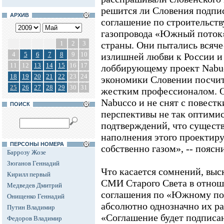
решится ли Словения подпи
АРХИВ
соглашение по строительств
газопровода «Южный поток»
1
2
3
страны. Они пытались всяче
4
5
6
7
8
9
10
излишней любви к России и
11
12
13
14
15
16
17
лоббирующему проект Nabuc
18
19
20
21
22
23
24
экономики Словении посчит
25
26
27
28
29
30
31
жестким профессионалом. Он
Nabucco и не снят с повестк
ПОИСК
перспективы не так оптимис
подтверждений, что сущест
наполнения этого проектиру
ПЕРСОНЫ НОМЕРА
собственно газом», -- поясн
Баррозу Жозе
Зюганов Геннадий
Что касается сомнений, вы
Кирилл первый
СМИ Старого Света в отно
Медведев Дмитрий
соглашения по «Южному по
Онищенко Геннадий
абсолютно однозначно их ра
Путин Владимир
«Соглашение будет подписан
Федоров Владимир