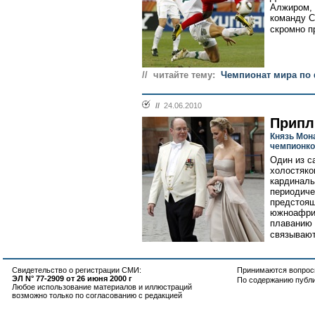
Алжиром, 
команду С
скромно п
// читайте тему:
Чемпионат мира по 
//
24.06.2010
Прип
Князь Мон
чемпионко
Один из с
холостяко
кардиналь
периодиче
предстоящ
южноафрик
плаванию 
связывают
Свидетельство о регистрации СМИ:
Принимаются вопросы
ЭЛ N° 77-2909 от 26 июня 2000 г
По содержанию публ
Любое использование материалов и иллюстраций
возможно только по согласованию с редакцией