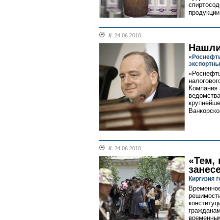
спиртосо
продукции.
//
24.06.2010
Нашли
«Роснефть
экспортны
«Роснефть
налоговог
Компания 
ведомства
крупнейше
Ванкорско
//
24.06.2010
«Тем, 
занес
Киргизия 
Временное
решимости
конституц
гражданам
временным