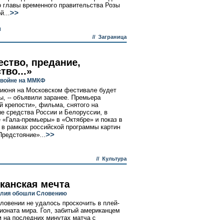
 главы временного правительства Розы
>>
й...
и
//
Заграница
ество, предание,
тво...»
войне на ММКФ
2 июня на Московском фестивале будет
ы, -- объявили заранее. Премьера
й крепости», фильма, снятого на
е средства России и Белоруссии, в
 «Гала-премьеры» в «Октябре» и показ в
 в рамках российской программы картин
>>
Предстояние»...
//
Культура
канская мечта
глия обошли Словению
ловении не удалось проскочить в плей-
оната мира. Гол, забитый американцем
 на последних минутах матча с