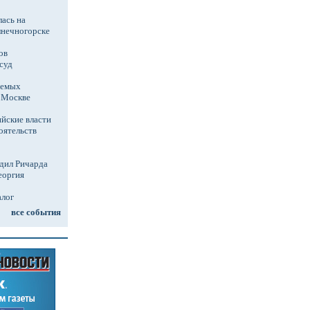
ась на
лнечногорске
ов
суд
аемых
в Москве
йские власти
оятельств
дил Ричарда
еоргия
алог
все события