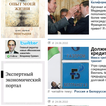
Калифорн
Арсенал и
Медведева
пополнилс
более чем 
непосредс
Франциско
привет! Я 
//
24.06.2010
Должн
креди
Минск тре
транзит
Утро сред
сокращени
Вентиль б
предыдущи
долговой 
// читайте тему:
Россия и Белорусси
//
24.06.2010