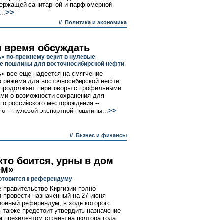
держащей санитарной и парфюмерной
>>
..
//
Политика и экономика
 время обсуждать
» по-прежнему верит в нулевые
е пошлины для восточносибирской нефти
» все еще надеется на смягчение
о режима для восточносибирской нефти.
продолжает переговоры с профильными
ми о возможности сохранения для
го российского месторождения --
>>
го -- нулевой экспортной пошлины...
//
Бизнес и финансы
кто боится, урны в дом
ем»
готовится к референдуму
 правительство Киргизии полно
 провести назначенный на 27 июня
ионный референдум, в ходе которого
 также предстоит утвердить назначение
 президентом страны на полтора года