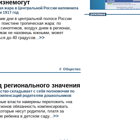
изнемогут
я жара в Центральной России напомнила
м 1917 год
ие дни в центральной полосе России
 поистине тропическая жара: по
 синоптиков, воздух днем в регионах,
икак не назовешь южными, может
>>
ся до 40 градусов...
//
Общество
д регионального значения
ство складывает с себя полномочия по
омпенсаций родителям дошкольников
ые власти намерены переложить «на
гионов обязанность компенсировать
которые несут родители, платя за
>>
е ребенка в детском саду...