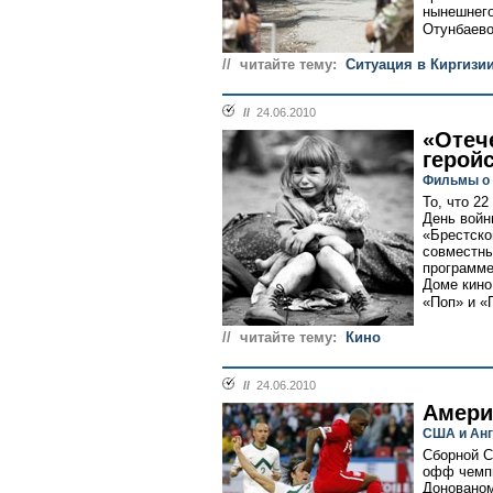
нынешнего
Отунбаево
// читайте тему:
Cитуация в Киргизи
//
24.06.2010
«Отеч
геройс
Фильмы о 
То, что 2
День войн
«Брестско
совместны
программе
Доме кино
«Поп» и «
// читайте тему:
Кино
//
24.06.2010
Амери
США и Ан
Сборной С
офф чемпи
Донованом