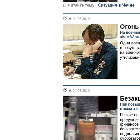
// читайте тему:
Ситуация в Чечне
//
24.06.2010
Огонь
На военно
«КамАЗа» 
Один воен
в результ
на военно
утилизаци
//
24.06.2010
Безак
При повыш
отказатьс
Резкое по
продукцию
финансов 
банкротст
подпольны
суррогато