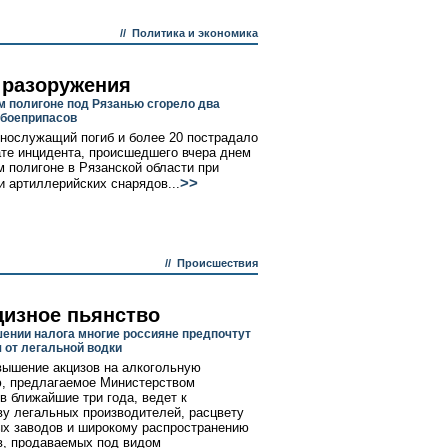
//
Политика и экономика
 разоружения
м полигоне под Рязанью сгорело два
боеприпасов
нослужащий погиб и более 20 пострадало
ате инцидента, происшедшего вчера днем
м полигоне в Рязанской области при
>>
и артиллерийских снарядов...
//
Происшествия
цизное пьянство
ении налога многие россияне предпочтут
я от легальной водки
вышение акцизов на алкогольную
, предлагаемое Министерством
в ближайшие три года, ведет к
ву легальных производителей, расцвету
х заводов и широкому распространению
в, продаваемых под видом