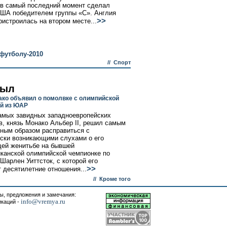
в самый последний момент сделал
ША победителем группы «С». Англия
>>
ристроилась на втором месте...
футболу-2010
//
Спорт
лыл
ако объявил о помолвке с олимпийской
й из ЮАР
амых завидных западноевропейских
в, князь Монако Альбер II, решил самым
ным образом расправиться с
ски возникающими слухами о его
ей женитьбе на бывшей
анской олимпийской чемпионке по
Шарлен Уиттсток, с которой его
>>
 десятилетние отношения...
//
Кроме того
, предложения и замечания:
info@vremya.ru
икаций -