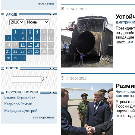
все темы
//
24.06.2010
АРХИВ
Устой
Дмитрий М
Президент
1
2
3
4
5
6
на дорабо
вводящие 
7
8
9
10
11
12
13
>>
шахт...
14
15
16
17
18
19
20
21
22
23
24
25
26
27
28
29
30
ПОИСК
//
24.06.2010
Разми
Чечня спи
ПЕРСОНЫ НОМЕРА
самолеты
Бакиев Курманбек
Утром в с
Кадыров Рамзан
России Дм
Медведев Дмитрий
поручений
этого года.
все персоны