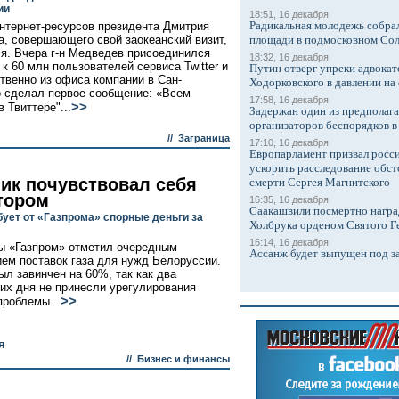
ии
18:51, 16 декабря
Радикальная молодежь собрал
нтернет-ресурсов президента Дмитрия
, совершающего свой заокеанский визит,
площади в подмосковном Со
я. Вчера г-н Медведев присоединился
18:32, 16 декабря
к 60 млн пользователей сервиса Twitter и
Путин отверг упреки адвокат
твенно из офиса компании в Сан-
Ходорковского в давлении на 
 сделал первое сообщение: «Всем
17:58, 16 декабря
>>
в Твиттере"...
Задержан один из предполаг
организаторов беспорядков 
//
Заграница
17:10, 16 декабря
Европарламент призвал росси
ускорить расследование обст
ик почувствовал себя
смерти Сергея Магнитского
тором
16:35, 16 декабря
Саакашвили посмертно награ
бует от «Газпрома» спорные деньги за
Холбрука орденом Святого Г
16:14, 16 декабря
ы «Газпром» отметил очередным
Ассанж будет выпущен под з
ем поставок газа для нужд Белоруссии.
ыл завинчен на 60%, так как два
х дня не принесли урегулирования
>>
проблемы...
я
//
Бизнес и финансы