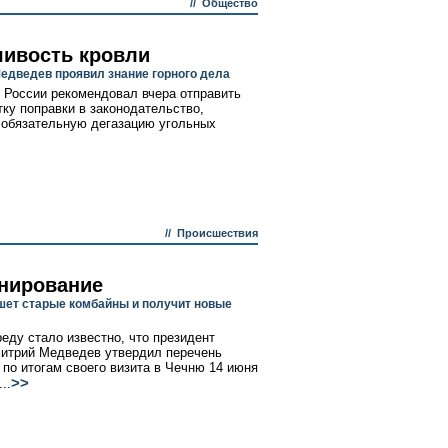
//
Общество
чивость кровли
едведев проявил знание горного дела
 России рекомендовал вчера отправить
тку поправки в законодательство,
обязательную дегазацию угольных
//
Происшествия
нирование
шет старые комбайны и получит новые
реду стало известно, что президент
итрий Медведев утвердил перечень
 по итогам своего визита в Чечню 14 июня
>>
..