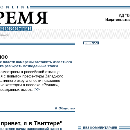
ИД "В
Издательств
/
поиск
нос
е власти намерены заставить известного
ка разбирать возведенные этажи
самостроем в российской столице,
я с попыток префектуры Западного
ативного округа снести незаконно
ые коттеджи в поселке «Речник»,
>>
невиданных высот...
//
Общество
привет, я в Твиттере"
БЕЗ КОМMЕНТАРИЕВ
едведев начал заокеанский визит с