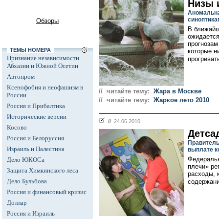
Низы 
Аномальна
синоптика
Обзоры
В ближайш
ожидается
прогнозам
ТЕМЫ НОМЕРА
которые н
Признание независимости
прогревать
Абхазии и Южной Осетии
Автопром
Ксенофобия и неофашизм в
// читайте тему:
Жара в Москве
России
// читайте тему:
Жаркое лето 2010
Россия и Прибалтика
Исторические версии
//
24.06.2010
Косово
Детса
Россия и Белоруссия
Правитель
Израиль и Палестина
выплате к
Федеральн
Дело ЮКОСа
плечи» ре
Защита Химкинского леса
расходы, 
Дело Бульбова
содержани
Россия и финансовый кризис
Доллар
Россия и Израиль