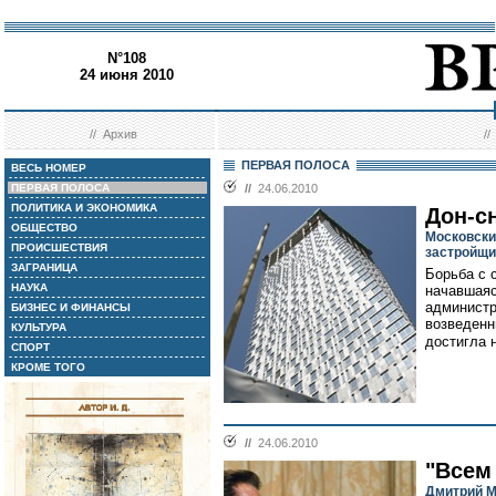
N°108
24 июня 2010
//
Архив
/
ПЕРВАЯ ПОЛОСА
ВЕСЬ НОМЕР
ПЕРВАЯ ПОЛОСА
//
24.06.2010
ПОЛИТИКА И ЭКОНОМИКА
Дон-с
ОБЩЕСТВО
Московски
ПРОИСШЕСТВИЯ
застройщи
ЗАГРАНИЦА
Борьба с 
НАУКА
начавшаяс
администр
БИЗНЕС И ФИНАНСЫ
возведенн
КУЛЬТУРА
достигла 
СПОРТ
КРОМЕ ТОГО
//
24.06.2010
"Всем 
Дмитрий М