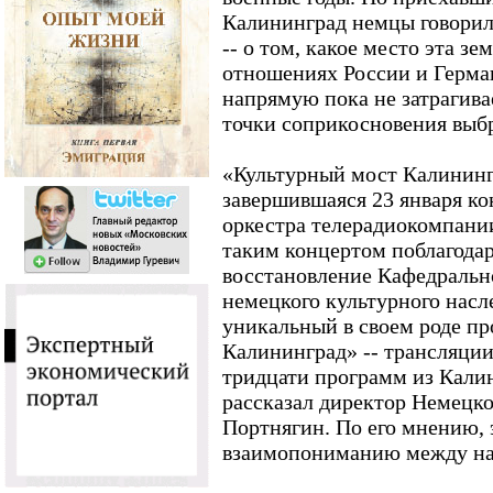
Калининград немцы говорил
-- о том, какое место эта зе
отношениях России и Герма
напрямую пока не затрагива
точки соприкосновения выбр
«Культурный мост Калинингр
завершившаяся 23 января к
оркестра телерадиокомпани
таким концертом поблагодар
восстановление Кафедрально
немецкого культурного насл
уникальный в своем роде п
Калининград» -- трансляции
тридцати программ из Калин
рассказал директор Немецк
Портнягин. По его мнению, 
взаимопониманию между на