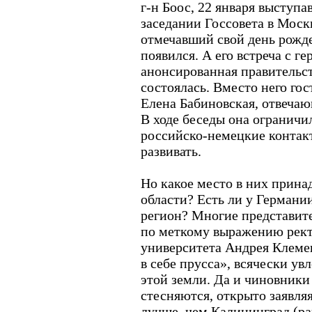
г-н Боос, 22 января выступ
заседании Госсовета в Москв
отмечавший свой день рожде
появился. А его встреча с 
анонсированная правительс
состоялась. Вместо него го
Елена Бабиновская, отвечаю
В ходе беседы она ограничил
российско-немецкие контакт
развивать.
Но какое место в них прин
области? Есть ли у Германи
регион? Многие представит
по меткому выражению рект
университета Андрея Клеме
в себе прусса», всячески у
этой земли. Да и чиновники
стесняются, открыто заявляя
лучше, чем Калининград (ра