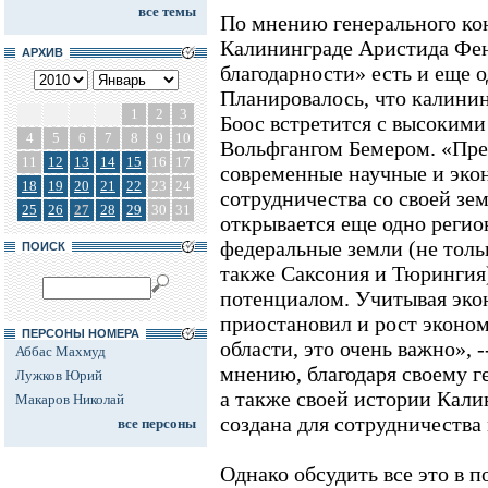
все темы
По мнению генерального ко
Калининграде Аристида Фен
АРХИВ
благодарности» есть и еще 
Планировалось, что калинин
1
2
3
Боос встретится с высокими 
4
5
6
7
8
9
10
Вольфгангом Бемером. «Пре
11
12
13
14
15
16
17
современные научные и эк
18
19
20
21
22
23
24
сотрудничества со своей зе
25
26
27
28
29
30
31
открывается еще одно регио
федеральные земли (не толь
ПОИСК
также Саксония и Тюрингия
потенциалом. Учитывая эко
приостановил и рост эконо
ПЕРСОНЫ НОМЕРА
области, это очень важно», -
Аббас Махмуд
мнению, благодаря своему 
Лужков Юрий
а также своей истории Кали
Макаров Николай
создана для сотрудничества
все персоны
Однако обсудить все это в п