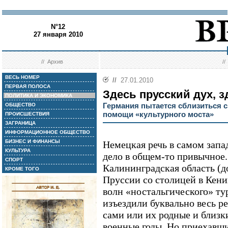
N°12
27 января 2010
//
Архив
/
ВЕСЬ НОМЕР
//
27.01.2010
ПЕРВАЯ ПОЛОСА
Здесь прусский дух, 
ПОЛИТИКА И ЭКОНОМИКА
Германия пытается сблизиться 
ОБЩЕСТВО
помощи «культурного моста»
ПРОИСШЕСТВИЯ
ЗАГРАНИЦА
ИНФОРМАЦИОННОЕ ОБЩЕСТВО
БИЗНЕС И ФИНАНСЫ
Немецкая речь в самом запа
КУЛЬТУРА
дело в общем-то привычное.
СПОРТ
Калининградская область (д
КРОМЕ ТОГО
Пруссии со столицей в Кени
волн «ностальгического» т
изъездили буквально весь ре
сами или их родные и близк
военные годы. Но приехавш