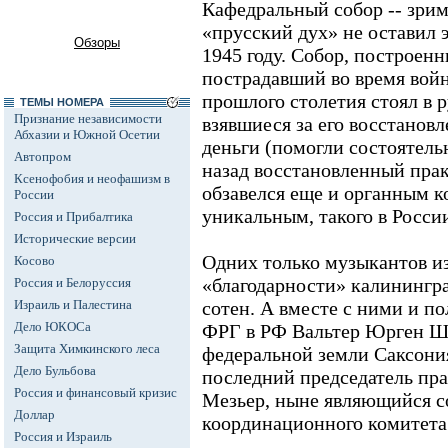
Кафедральный собор -- зрим
«прусский дух» не оставил 
Обзоры
1945 году. Собор, построенн
пострадавший во время войны
прошлого столетия стоял в 
ТЕМЫ НОМЕРА
Признание независимости
взявшиеся за его восстанов
Абхазии и Южной Осетии
деньги (помогли состоятель
Автопром
назад восстановленный пра
Ксенофобия и неофашизм в
обзавелся еще и органным ко
России
уникальным, такого в Росси
Россия и Прибалтика
Исторические версии
Одних только музыкантов и
Косово
«благодарности» калинингр
Россия и Белоруссия
Израиль и Палестина
сотен. А вместе с ними и п
Дело ЮКОСа
ФРГ в РФ Вальтер Юрген Ш
Защита Химкинского леса
федеральной земли Саксони
Дело Бульбова
последний председатель пра
Россия и финансовый кризис
Мезьер, ныне являющийся с
Доллар
координационного комитета 
Россия и Израиль