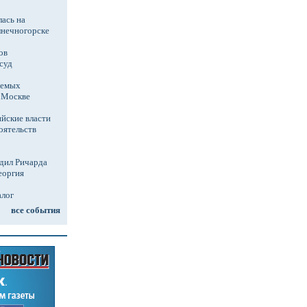
ась на
лнечногорске
ов
суд
аемых
в Москве
йские власти
оятельств
дил Ричарда
еоргия
алог
все события