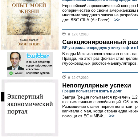
Европейский аэрокосмический концерн
соперничества со своим американским 
многомиллиардного заказа на разработ
>>
для ВВС США (Air Force)...
//
12.07.2010
Санкционированный ра
ВР устроила очередную утечку нефти в
В воды Мексиканского залива опять хл
Правда, на этот раз фонтан стал делом
глубоководных роботов-манипуляторов.
//
12.07.2010
Непопулярные успехи
Греция попытается взять в долг
Завтра Греция попытается привлечь 1,
шестимесячных еврооблигаций. Об этом
Размещение станет первой попыткой Г
капитала с мая, когда страна едва из
>>
помощи от ЕС и МВФ....