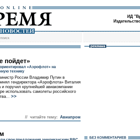
ИД "В
Издательств
/
поиск
е пойдет»
ориентировал «Аэрофлот» на
нную технику
инистр России Владимир Путин в
ринял гендиректора «Аэрофлота» Виталия
 и поручил крупнейшей авиакомпании
ре использовать самолеты российского
>>
тва...
// читайте тему:
Авиапром
ам
БЕЗ КОМMЕНТАРИЕВ
вили свои предложения американским ВВС