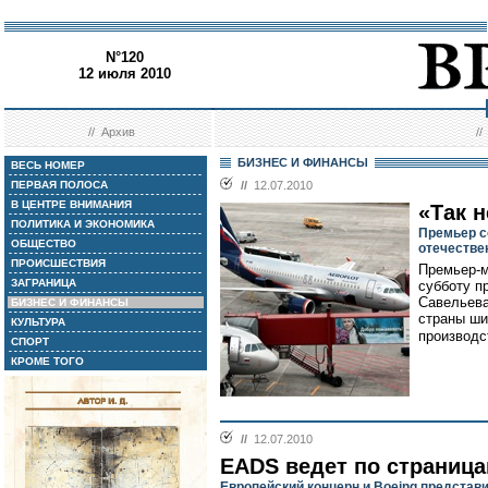
N°120
12 июля 2010
//
Архив
/
БИЗНЕС И ФИНАНСЫ
ВЕСЬ НОМЕР
ПЕРВАЯ ПОЛОСА
//
12.07.2010
В ЦЕНТРЕ ВНИМАНИЯ
«Так н
ПОЛИТИКА И ЭКОНОМИКА
Премьер с
ОБЩЕСТВО
отечестве
ПРОИСШЕСТВИЯ
Премьер-м
ЗАГРАНИЦА
субботу п
Савельева
БИЗНЕС И ФИНАНСЫ
страны ши
КУЛЬТУРА
производс
СПОРТ
КРОМЕ ТОГО
//
12.07.2010
EADS ведет по страниц
Европейский концерн и Boeing предста