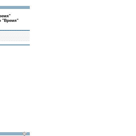
ремя"
о "Время"