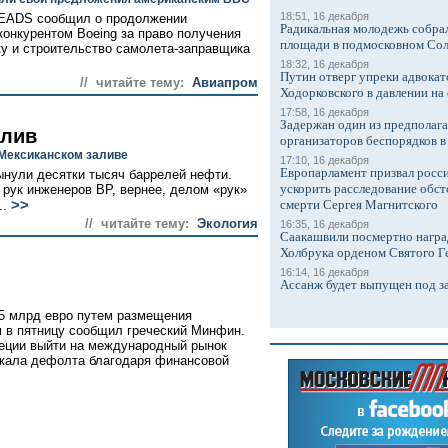
18:51, 16 декабря
 EADS сообщил о продолжении
Радикальная молодежь собрал
конкурентом Boeing за право получения
площади в подмосковном Со
ку и строительство самолета-заправщика
18:32, 16 декабря
Путин отверг упреки адвокат
// читайте тему:
Авиапром
Ходорковского в давлении на 
17:58, 16 декабря
Задержан один из предполаг
злив
организаторов беспорядков 
 Мексиканском заливе
17:10, 16 декабря
Европарламент призвал росси
ынули десятки тысяч баррелей нефти.
ускорить расследование обст
 рук инженеров BP, вернее, делом «рук»
>>
смерти Сергея Магнитского
..
// читайте тему:
Экология
16:35, 16 декабря
Саакашвили посмертно награ
Холбрука орденом Святого Г
16:14, 16 декабря
Ассанж будет выпущен под з
25 млрд евро путем размещения
 в пятницу сообщил греческий Минфин.
реции выйти на международный рынок
бежала дефолта благодаря финансовой