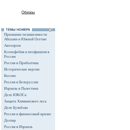
Обзоры
ТЕМЫ НОМЕРА
Признание независимости
Абхазии и Южной Осетии
Автопром
Ксенофобия и неофашизм в
России
Россия и Прибалтика
Исторические версии
Косово
Россия и Белоруссия
Израиль и Палестина
Дело ЮКОСа
Защита Химкинского леса
Дело Бульбова
Россия и финансовый кризис
Доллар
Россия и Израиль