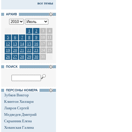
все темы
АРХИВ
1
2
3
4
5
6
7
8
9
10
11
12
13
14
15
16
17
18
19
20
21
22
23
24
25
26
27
28
29
30
31
ПОИСК
ПЕРСОНЫ НОМЕРА
Зубков Виктор
Клинтон Хиллари
Лавров Сергей
Медведев Дмитрий
Скрынник Елена
Хованская Галина