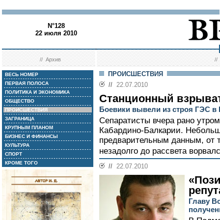
N°128
22 июля 2010
//
Архив
/
ПРОИСШЕСТВИЯ
ВЕСЬ НОМЕР
ПЕРВАЯ ПОЛОСА
//
22.07.2010
ПОЛИТИКА И ЭКОНОМИКА
Станционный взрыва
ОБЩЕСТВО
Боевики вывели из строя ГЭС в
ПРОИСШЕСТВИЯ
ЗАГРАНИЦА
Сепаратисты вчера рано утром
КРУПНЫМ ПЛАНОМ
Кабардино-Балкарии. Небольшо
БИЗНЕС И ФИНАНСЫ
предварительным данным, от тр
КУЛЬТУРА
незадолго до рассвета ворвал
СПОРТ
КРОМЕ ТОГО
//
22.07.2010
«Пози
репут
Главу В
получен